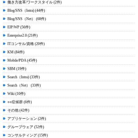
働き方改革/ワークスタイル (2件)
Blog/SNS（Intra) (44件)
Blog/SNS（Net） (68件)
EIP/WP (56件)
Enterprise2.0 (21件)
ITコンサル/資格 (20件)
KM (84件)
Mobile/PDA (45件)
SBM (19件)
Search（Intra) (33件)
Search（Net） (33件)
Wiki (10件)
○○症候群 (6件)
その他 (42件)
アプリケーション (2件)
グループウェア (52件)
コンサルティング (15件)