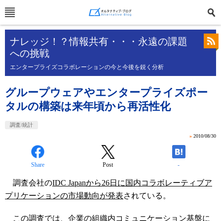
ナレッジ！？情報共有・・・永遠の課題
への挑戦
エンタープライズコラボレーションの今と今後を鋭く分析
グループウェアやエンタープライズポー
タルの構築は来年頃から再活性化
調査/統計
»
2010/08/30
Share
Post
-
調査会社の
IDC Japanから26日に国内コラボレーティブア
プリケーションの市場動向が発表
されている。
この調査では、企業の組織内コミュニケーション基盤に