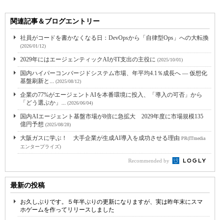
関連記事＆ブログエントリー
社員がコードを書かなくなる日：DevOpsから「自律型Ops」への大転換
(2026/01/12)
2029年にはエージェンティックAIがIT支出の主役に
(2025/10/01)
国内ハイパーコンバージドシステム市場、年平均4.1％成長へ ― 仮想化
基盤刷新と...
(2025/08/12)
企業の77%がエージェントAIを本番環境に投入、「導入の可否」から
「どう選ぶか」...
(2026/06/04)
国内AIエージェント基盤市場が8倍に急拡大 2029年度に市場規模135
億円予想
(2025/08/28)
大阪ガスに学ぶ！ 大手企業が生成AI導入を成功させる理由
PR(ITmedia
エンタープライズ)
Recommended by
最新の投稿
お久しぶりです。５年半ぶりの更新になりますが、実は昨年末にスマ
ホゲームを作ってリリースしました