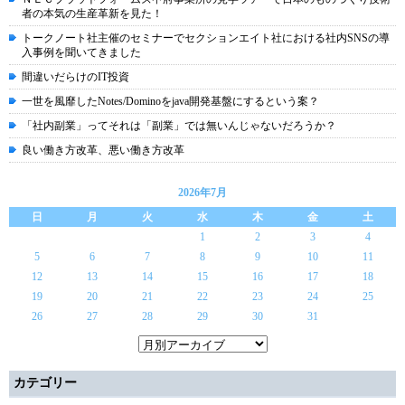
者の本気の生産革新を見た！
トークノート社主催のセミナーでセクションエイト社における社内SNSの導
入事例を聞いてきました
間違いだらけのIT投資
一世を風靡したNotes/Dominoをjava開発基盤にするという案？
「社内副業」ってそれは「副業」では無いんじゃないだろうか？
良い働き方改革、悪い働き方改革
2026年7月
日
月
火
水
木
金
土
1
2
3
4
5
6
7
8
9
10
11
12
13
14
15
16
17
18
19
20
21
22
23
24
25
26
27
28
29
30
31
カテゴリー