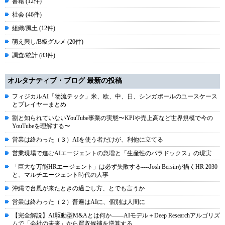
書籍 (12件)
社会 (46件)
組織/風土 (12件)
萌え興し/B級グルメ (20件)
調査/統計 (83件)
オルタナティブ・ブログ 最新の投稿
フィジカルAI「物流テック」米、欧、中、日、シンガポールのユースケース
とプレイヤーまとめ
割と知られていないYouTube事業の実態〜KPIや売上高など世界規模で今の
YouTubeを理解する〜
営業は終わった（３）AIを使う者だけが、利他に立てる
営業現場で進むAIエージェントの急増と「生産性のパラドックス」の現実
「巨大な万能HRエージェント」は必ず失敗する----Josh Bersinが描くHR 2030
と、マルチエージェント時代の人事
沖縄で台風が来たときの過ごし方、とでも言うか
営業は終わった（２）普遍はAIに、個別は人間に
【完全解説】AI駆動型M&Aとは何か――AIモデル＋Deep Researchアルゴリズ
ムで「会社の未来」から買収候補を逆算する