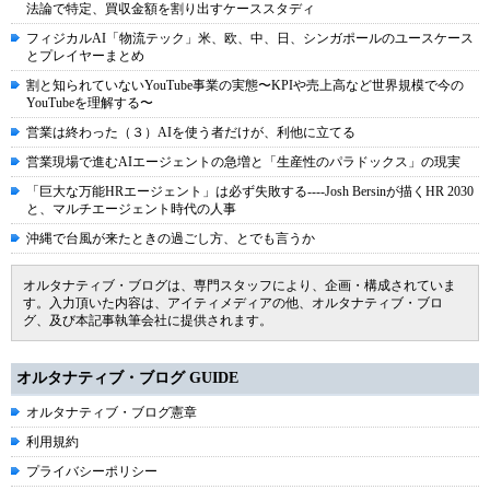
法論で特定、買収金額を割り出すケーススタディ
フィジカルAI「物流テック」米、欧、中、日、シンガポールのユースケース
とプレイヤーまとめ
割と知られていないYouTube事業の実態〜KPIや売上高など世界規模で今の
YouTubeを理解する〜
営業は終わった（３）AIを使う者だけが、利他に立てる
営業現場で進むAIエージェントの急増と「生産性のパラドックス」の現実
「巨大な万能HRエージェント」は必ず失敗する----Josh Bersinが描くHR 2030
と、マルチエージェント時代の人事
沖縄で台風が来たときの過ごし方、とでも言うか
オルタナティブ・ブログは、専門スタッフにより、企画・構成されていま
す。入力頂いた内容は、アイティメディアの他、オルタナティブ・ブロ
グ、及び本記事執筆会社に提供されます。
オルタナティブ・ブログ GUIDE
オルタナティブ・ブログ憲章
利用規約
プライバシーポリシー