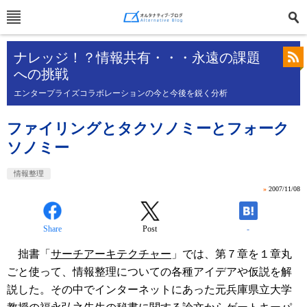
ナレッジ！？情報共有・・・永遠の課題
への挑戦
エンタープライズコラボレーションの今と今後を鋭く分析
ファイリングとタクソノミーとフォーク
ソノミー
情報整理
»
2007/11/08
Share
Post
-
拙書「
サーチアーキテクチャー
」では、第７章を１章丸
ごと使って、情報整理についての各種アイデアや仮説を解
説した。その中でインターネットにあった元兵庫県立大学