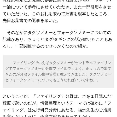
教授の福永弘之先生の秘書に関する論文からゲートキーパ
ー論について参考にさせていただき、また一部引用をさせ
ていただいた。このお礼を兼ねて拙書を献本したところ、
先日お葉書での返事を頂いた。
そのなかにタクソノミーとフォークソノミーについての
記載があり、ちょうどタグ/タギングの話が続いたこともあ
るし、一部関連するのでせっかくなので紹介。
「ファイリングでいえばタクソノミーがセントラルファイリン
グでフォークソノミーが分散ファイルでしょう。正反→合で出て
きたのが分散ファイル集中管理と教えてきました。タクソノミー
とフォークソノミーについてもこうなればいいですね。」
ということだ。「ファイリング」分野は、本を１冊読んだ
程度で疎いのだが、情報整理というテーマでは確かに「フ
ァイリング」は先行研究分野にあたる。福永先生のご指摘
を忘れないように、今度文献をあたってみたい。