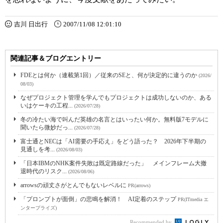
吉川 日出行
2007/11/08 12:01:10
関連記事＆ブログエントリー
FDEとは何か（連載第1回）／従来のSEと、何が決定的に違うのか
(2026/
08/03)
なぜプロジェクト管理を学んでもプロジェクトは成功しないのか、ある
いはケーキの工程...
(2026/07/28)
冬の冷たい海で叫んだ英雄の名言とはいったい何か。無料版7モデルに
聞いたら微妙だっ...
(2026/07/28)
富士通とNECは「AI需要の手応え」をどう語った？ 2026年下半期の
見通しを考...
(2026/08/03)
「日本IBMのNHK案件失敗は既定路線だった」 メインフレーム大撤
退時代のリスク...
(2026/08/06)
arrowsの頑丈さがとんでもないレベルに
PR(arrows)
「プロンプトが面倒」の悲鳴を解消！ AI定着のステップ
PR(ITmedia エ
ンタープライズ)
Recommended by