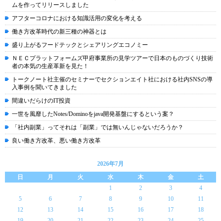
ムを作ってリリースしました
アフターコロナにおける知識活用の変化を考える
働き方改革時代の新三種の神器とは
盛り上がるフードテックとシェアリングエコノミー
ＮＥＣプラットフォームズ甲府事業所の見学ツアーで日本のものづくり技術
者の本気の生産革新を見た！
トークノート社主催のセミナーでセクションエイト社における社内SNSの導
入事例を聞いてきました
間違いだらけのIT投資
一世を風靡したNotes/Dominoをjava開発基盤にするという案？
「社内副業」ってそれは「副業」では無いんじゃないだろうか？
良い働き方改革、悪い働き方改革
2026年7月
日
月
火
水
木
金
土
1
2
3
4
5
6
7
8
9
10
11
12
13
14
15
16
17
18
19
20
21
22
23
24
25