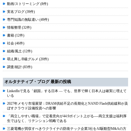
動画/ストリーミング (8件)
実名ブログ (39件)
専門知識の無駄遣い (49件)
情報整理 (32件)
書籍 (12件)
社会 (46件)
組織/風土 (12件)
萌え興し/B級グルメ (20件)
調査/統計 (83件)
オルタナティブ・ブログ 最新の投稿
LinkedInで見る「鎖国」する日本 ― でも、世界で輝く日本人は確実に増えて
いる
2027年メモリ市場展望：DRAM供給不足の長期化とNAND Flash供給緩和が及
ぼすクラウド設備投資への影響
「両立しやすい職場」で定着意向が44.9ポイント上がる----両立支援は福利厚
生ではなく、リテンション戦略である
三菱電機が買収すべきウクライナの防衛テック企業3社をAI駆動型M&Aの方