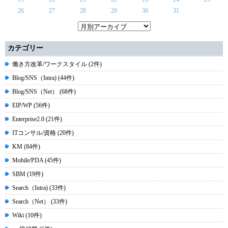
26
27
28
29
30
31
カテゴリー
働き方改革/ワークスタイル (2件)
Blog/SNS（Intra) (44件)
Blog/SNS（Net） (68件)
EIP/WP (56件)
Enterprise2.0 (21件)
ITコンサル/資格 (20件)
KM (84件)
Mobile/PDA (45件)
SBM (19件)
Search（Intra) (33件)
Search（Net） (33件)
Wiki (10件)