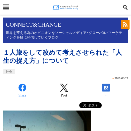
CONNECT&CHANGE
世界を変える為のオピニオンをソーシャルメディア×グローバル×マーケテ
ィングを軸に発信していくブログ
１人旅をして改めて考えさせられた「人
生の捉え方」について
社会
»
2011/08/22
Share
Post
-