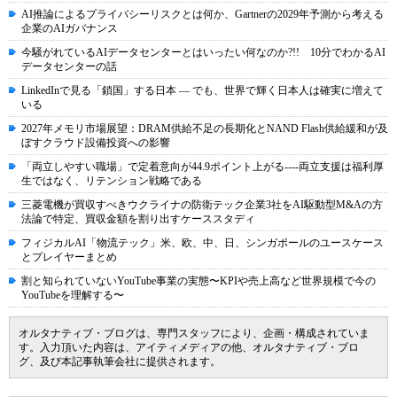
AI推論によるプライバシーリスクとは何か、Gartnerの2029年予測から考える
企業のAIガバナンス
今騒がれているAIデータセンターとはいったい何なのか?!! 10分でわかるAI
データセンターの話
LinkedInで見る「鎖国」する日本 ― でも、世界で輝く日本人は確実に増えて
いる
2027年メモリ市場展望：DRAM供給不足の長期化とNAND Flash供給緩和が及
ぼすクラウド設備投資への影響
「両立しやすい職場」で定着意向が44.9ポイント上がる----両立支援は福利厚
生ではなく、リテンション戦略である
三菱電機が買収すべきウクライナの防衛テック企業3社をAI駆動型M&Aの方
法論で特定、買収金額を割り出すケーススタディ
フィジカルAI「物流テック」米、欧、中、日、シンガポールのユースケース
とプレイヤーまとめ
割と知られていないYouTube事業の実態〜KPIや売上高など世界規模で今の
YouTubeを理解する〜
オルタナティブ・ブログは、専門スタッフにより、企画・構成されていま
す。入力頂いた内容は、アイティメディアの他、オルタナティブ・ブロ
グ、及び本記事執筆会社に提供されます。