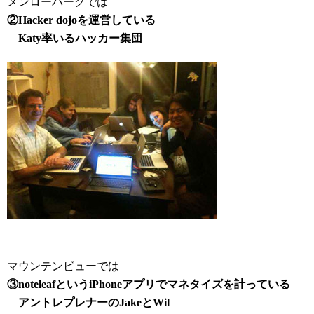
メンローパークでは
②
Hacker dojo
を運営している
Katy率いるハッカー集団
マウンテンビューでは
③
noteleaf
というiPhoneアプリでマネタイズを計っている
アントレプレナーのJakeとWil