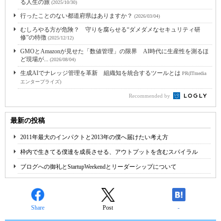
る人生の旅
(2025/10/30)
行ったことのない都道府県はありますか？
(2026/03/04)
むしろやる方が危険？ 守りを腐らせる“ダメダメなセキュリティ研
修”の特徴
(2025/12/12)
GMOとAmazonが見せた「数値管理」の限界 AI時代に生産性を測るほ
ど現場が...
(2026/08/04)
生成AIでナレッジ管理を革新 組織知を統合するツールとは
PR(ITmedia
エンタープライズ)
Recommended by
最新の投稿
2011年最大のインパクトと2013年の僕へ届けたい考え方
枠内で生きてる僕達を成長させる、アウトプットを含むスパイラル
ブログへの御礼とStartupWeekendとリーダーシップについて
Share
Post
-