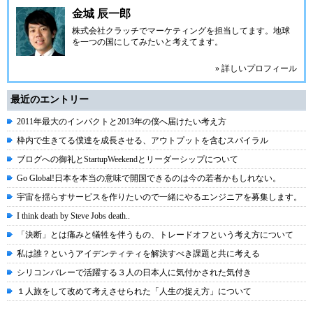
金城 辰一郎
株式会社クラッチ
でマーケティングを担当してます。地球
を一つの国にしてみたいと考えてます。
» 詳しいプロフィール
最近のエントリー
2011年最大のインパクトと2013年の僕へ届けたい考え方
枠内で生きてる僕達を成長させる、アウトプットを含むスパイラル
ブログへの御礼とStartupWeekendとリーダーシップについて
Go Global!日本を本当の意味で開国できるのは今の若者かもしれない。
宇宙を揺らすサービスを作りたいので一緒にやるエンジニアを募集します。
I think death by Steve Jobs death..
「決断」とは痛みと犠牲を伴うもの、トレードオフという考え方について
私は誰？というアイデンティティを解決すべき課題と共に考える
シリコンバレーで活躍する３人の日本人に気付かされた気付き
１人旅をして改めて考えさせられた「人生の捉え方」について