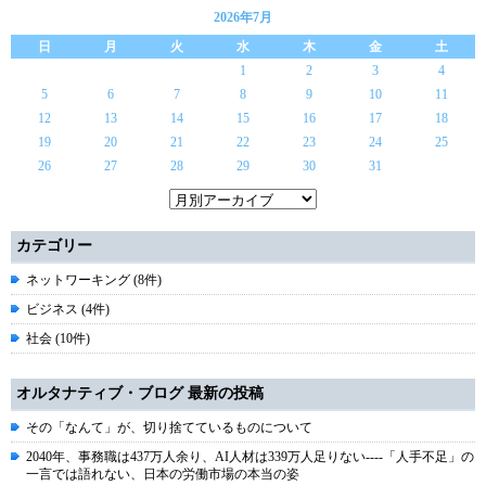
2026年7月
日
月
火
水
木
金
土
1
2
3
4
5
6
7
8
9
10
11
12
13
14
15
16
17
18
19
20
21
22
23
24
25
26
27
28
29
30
31
カテゴリー
ネットワーキング (8件)
ビジネス (4件)
社会 (10件)
オルタナティブ・ブログ 最新の投稿
その「なんて」が、切り捨てているものについて
2040年、事務職は437万人余り、AI人材は339万人足りない----「人手不足」の
一言では語れない、日本の労働市場の本当の姿