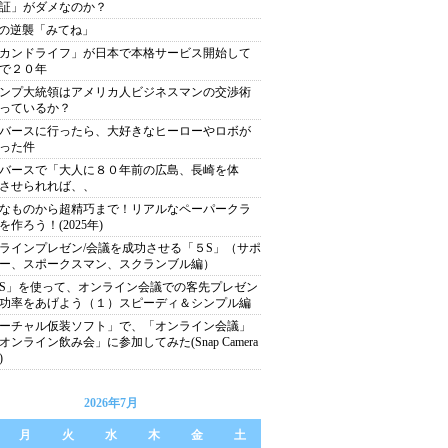
証」がダメなのか？
xiの逆襲「みてね」
カンドライフ」が日本で本格サービス開始して
で２０年
ンプ大統領はアメリカ人ビジネスマンの交渉術
っているか？
バースに行ったら、大好きなヒーローやロボが
った件
バースで「大人に８０年前の広島、長崎を体
させられれば、、
なものから超精巧まで！リアルなペーパークラ
を作ろう！(2025年)
ラインプレゼン/会議を成功させる「５S」（サポ
ー、スポークスマン、スクランブル編）
S」を使って、オンライン会議での客先プレゼン
功率をあげよう（１）スピーディ＆シンプル編
ーチャル仮装ソフト」で、「オンライン会議」
オンライン飲み会」に参加してみた(Snap Camera
)
2026年7月
月
火
水
木
金
土