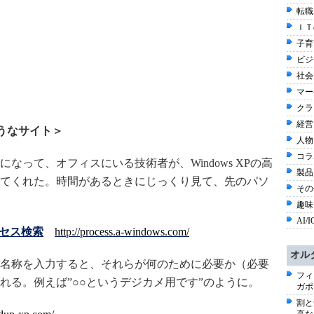
転職
ＩＴ
子育て
ビジ
社会 
マー
クラ
経営
そうなサイト＞
人物
コラ
って、オフィスにいる技術者が、Windows XPの高
製品
てくれた。時間があるときにじっくり見て、先のパソ
その他
趣味と
AI/I
ロセス検索
http://process.a-windows.com/
オル
名称を入力すると、それらが何のために必要か（必要
フィ
れる。例えば”○○というデジカメ用です”のように。
ガポ
割と