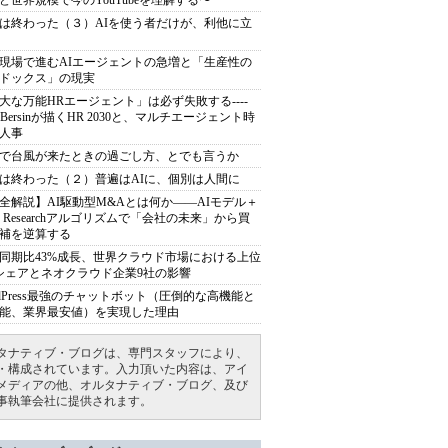
ど世界規模で今のYouTubeを理解する〜
は終わった（３）AIを使う者だけが、利他に立
現場で進むAIエージェントの急増と「生産性の
ドックス」の現実
大な万能HRエージェント」は必ず失敗する----
sh Bersinが描くHR 2030と、マルチエージェント時
人事
で台風が来たときの過ごし方、とでも言うか
は終わった（２）普遍はAIに、個別は人間に
全解説】AI駆動型M&Aとは何か――AIモデル＋
ep Researchアルゴリズムで「会社の未来」から買
補を逆算する
同期比43%成長、世界クラウド市場における上位
シェアとネオクラウド企業9社の影響
rdPress最強のチャットボット（圧倒的な高機能と
能、業界最安値）を実現した理由
タナティブ・ブログは、専門スタッフにより、
・構成されています。入力頂いた内容は、アイ
メディアの他、オルタナティブ・ブログ、及び
事執筆会社に提供されます。