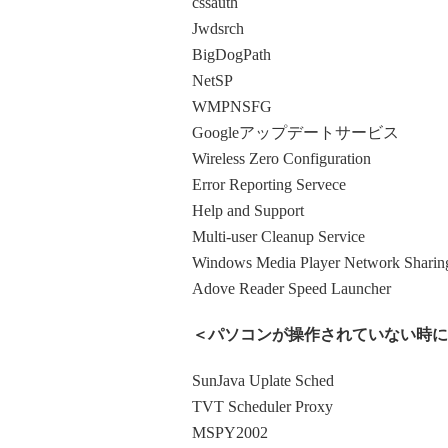
cssauth
Jwdsrch
BigDogPath
NetSP
WMPNSFG
Googleアップデートサービス
Wireless Zero Configuration
Error Reporting Servece
Help and Support
Multi-user Cleanup Service
Windows Media Player Network Sharing
Adove Reader Speed Launcher
＜パソコンが操作されていない時に
SunJava Uplate Sched
TVT Scheduler Proxy
MSPY2002