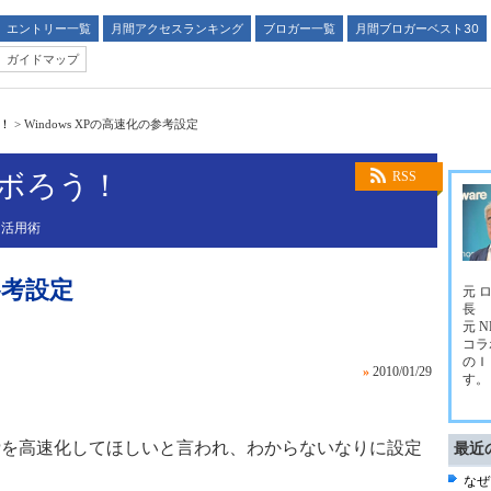
エントリー一覧
月間アクセスランキング
ブロガー一覧
月間ブロガーベスト30
ガイドマップ
う！
>
Windows XPの高速化の参考設定
ラボろう！
RSS
Ｔ活用術
参考設定
元 
長
元 
コラ
のＩ
»
2010/01/29
す。
XPを高速化してほしいと言われ、わからないなりに設定
最近
なぜ