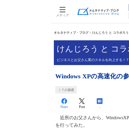
メディア
オルタナティブ・ブログ
>
けんじろう と コラボろ
けんじろう と コ
ビジネスとお父さん業のスキルを向上するＩ
Windows XPの高速化の
ＩＴの基礎
Share
Post
-
近所のお父さんから、Windows
を行ってみた。