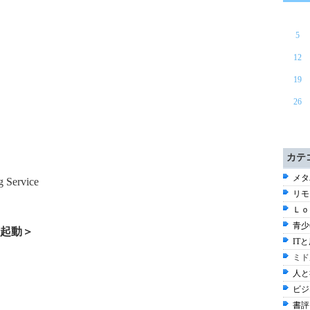
5
12
19
26
カテ
メタ
 Service
リモ
Ｌｏ
青少
起動＞
ITと
ミド
人と
ビジ
書評 