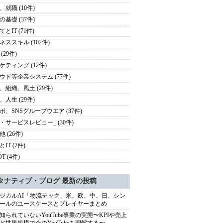
、就職 (10件)
の基礎 (37件)
とIT (71件)
ネススキル (102件)
(29件)
ケティング (12件)
ウド等企業システム (77件)
、組織、風土 (29件)
、人生 (29件)
ボ、SNSグループウエア (37件)
・サービスレビュー_ (30件)
 (26件)
IT (7件)
OT (4件)
タナティブ・ブログ 最新の投稿
ジカルAI「物流テック」米、欧、中、日、シン
ールのユースケースとプレイヤーまとめ
知られていないYouTube事業の実態〜KPIや売上