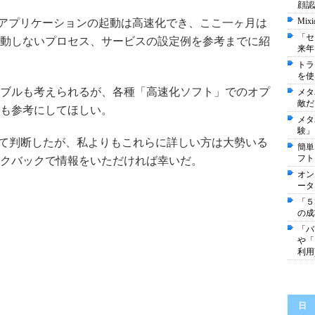
顔認
Mi
各種アプリケーションの起動は高速化でき、ここ一ヶ月は
「セ
動しないプロセス、サービスの設定例を参考までに紹
来年
トラ
を使
ブルも考えられるが、各種「高速化ソフト」でのオプ
メタ
敵だ
も参考にしてほしい。
メタ
験」
て判断したが、私よりもこれらに詳しい方は大勢いる
簡単
フト
クバックで情報をいただければ幸いだ。
オン
ータ
「５
の成
「バ
や「
利用
日