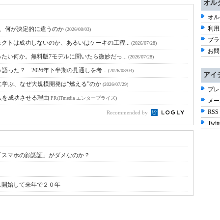
オル
オル
利用
と、何が決定的に違うのか
(2026/08/03)
プラ
クトは成功しないのか、あるいはケーキの工程...
(2026/07/28)
お問
たい何か。無料版7モデルに聞いたら微妙だっ...
(2026/07/28)
語った？ 2026年下半期の見通しを考...
(2026/08/03)
アイ
に学ぶ、なぜ大規模開発は“燃える”のか
(2026/07/29)
プレ
入を成功させる理由
PR(ITmedia エンタープライズ)
メー
RSS
Recommended by
Twitt
「スマホの顔認証」がダメなのか？
ス開始して来年で２０年