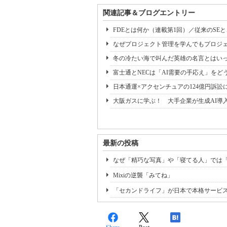
関連記事＆ブログエントリー
FDEとは何か（連載第1回）／従来のSE
なぜプロジェクト管理を学んでもプロジェ
冬の冷たい海で叫んだ英雄の名言とはいっ
富士通とNECは「AI需要の手応え」をどう
日本通運×アクセンチュアの124億円訴訟
大阪ガスに学ぶ！ 大手企業が生成AI導
最新の投稿
なぜ「精巧な写真」や「寝てる人」では
Mixiの逆襲「みてね」
「セカンドライフ」が日本で本格サービ