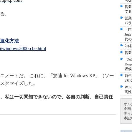
edup-xp.com/
高な
営業
てる
る。
営業
パラ
「巨
Jo
代の
高速化方法
沖縄
/06/windows2000-cbe.html
営業
【完
De
収候
だ。 これに、「驚速 for Windows XP」（ソー
前年
3社
スタマイズした。
Wo
高性
、私は一切関知できないので、各自の判断、自己責任
オル
企画
ティ
本記