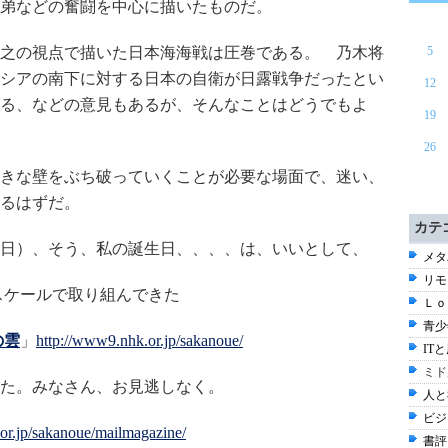
弟などの奮闘を中心に描いたものだ。
之の視点で描いた日本海海戦は圧巻である。 乃木将
5
シアの南下に対する日本の自衛が日露戦争だったとい
12
る、などの意見もあるが、そんなことはどうでもよ
19
26
きな壁をぶち破っていくことが必要な場面で、迷い、
るはずだ。
カテ
日）、そう、私の誕生日、、、、は、いいとして、
メタ
リモ
スケールで取り組んできた
Ｌｏ
青少
の雲
」
http://www9.nhk.or.jp/sakanoue/
ITと
ミド
た。みなさん、お見逃しなく。
人と
ビジ
or.jp/sakanoue/mailmagazine/
書評 