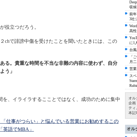
De
収候
前年
3社
Wo
が役立つだろう。
高性
Yo
chで誹謗中傷を受けたことを聞いたときには、この
に1
台風
「ご
月二
ある。貴重な時間を不当な非難の内容に使わず、自分
営業
よう」
スペ
St
Ru
オル
時間を、イライラするこことではなく、成功のために集中
企画
ティ
本記
」「仕事がつらい」と悩んでいる営業にお勧めするこの
」「英語でMBA」
オル