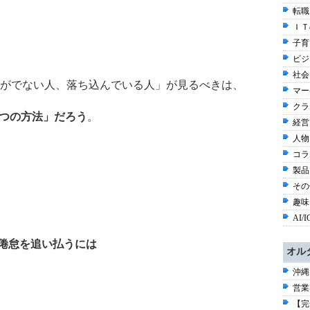
転職
ＩＴ
子育て
ビジ
社会 
がでない人、落ち込んでいる人」が見るべきは、
マー
クラ
つの方法」だろう
。
経営
人物
コラ
製品
その他
趣味と
AI/I
る倦怠を追い払うには
オル
沖縄
営業
【完