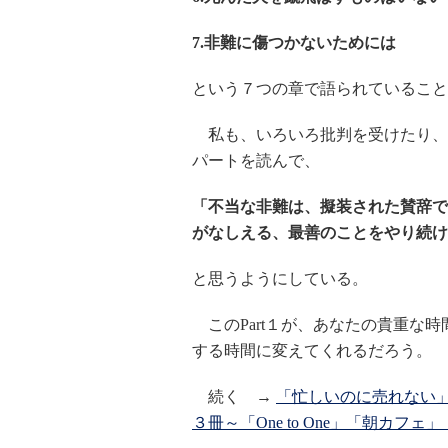
7.非難に傷つかないためには
という７つの章で語られていること
私も、いろいろ批判を受けたり、２
パートを読んで、
「不当な非難は、擬装された賛辞で
がなしえる、最善のことをやり続け
と思うようにしている。
このPart１が、あなたの貴重な
する時間に変えてくれるだろう。
続く →
「忙しいのに売れない
３冊～「One to One」「朝カフェ