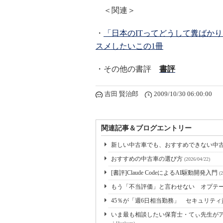
＜関連＞
・
「日本のITってどうして糞ばか
スメしたいこの1冊
・その他の書評
書評
吉田 賢治郎
2009/10/30 06:00:00
関連記事＆ブログエントリー
新しい中古車でも、おすすめできない中
おすすめの中古車の選び方
(2026/04/22)
[書評]Claude CodeによるAI駆動開発入門
(
もう「不当評価」と言わせない オプテー
45％が「週6日相当勤務」 セキュリテ
いま最も相談したい保育士・てぃ先生がアド