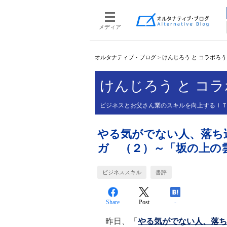
メディア
オルタナティブ・ブログ
>
けんじろう と コラボろ
けんじろう と コ
ビジネスとお父さん業のスキルを向上するＩ
やる気がでない人、落ち
ガ （２）～「坂の上の
ビジネススキル
書評
Share
Post
-
昨日、「
やる気がでない人、落ち