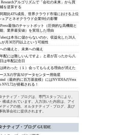
ep Researchアルゴリズムで「会社の未来」から買
補を逆算する
同期比43%成長、世界クラウド市場における上位
シェアとネオクラウド企業9社の影響
rdPress最強のチャットボット（圧倒的な高機能と
能、業界最安値）を実現した理由
uTuberは本当に儲からないのか。収益化した20人
人が月30万円以上という可能性
への備えと、未来への備え
年配には難しいんですよ」と君が言ったから八
日は年配記念日
は終わった（１）会ってもらえる理由が消えた
ースXの宇宙AIデータセンター用衛星
armind（最終的に百万基規模）にはNVIDIAのVera
bin NVL72が搭載される！
タナティブ・ブログは、専門スタッフにより、
・構成されています。入力頂いた内容は、アイ
メディアの他、オルタナティブ・ブログ、及び
事執筆会社に提供されます。
タナティブ・ブログ GUIDE