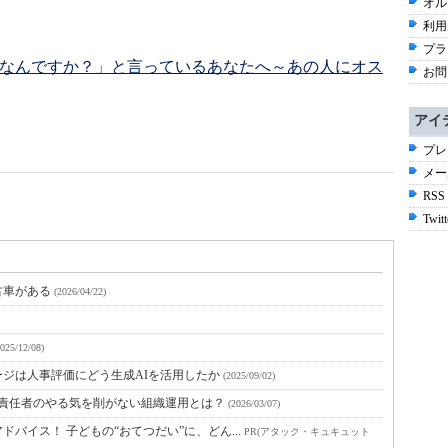
オル
利用
プラ
りなんですか？」と言っているあなたへ～あの人にオス
お問
アイ
プレ
メー
RSS
Twitt
古車がある
(2026/04/22)
2025/12/08)
ジは人事評価にどう生成AIを活用したか
(2025/09/02)
ィ責任者のやる気を削がない組織運用とは？
(2026/03/07)
バイス！ 子どもの“おてつだい”に、どん...
PR(アタック・キュキュット