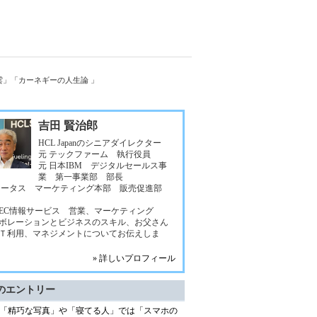
雲」「カーネギーの人生論 」
吉田 賢治郎
HCL Japanのシニアダイレクター
元 テックファーム 執行役員
元 日本IBM デジタルセールス事
業 第一事業部 部長
ロータス マーケティング本部 販売促進部
NEC情報サービス 営業、マーケティング
ボレーションとビジネスのスキル、お父さん
Ｔ利用、マネジメントについてお伝えしま
» 詳しいプロフィール
のエントリー
「精巧な写真」や「寝てる人」では「スマホの