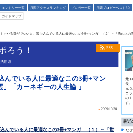
エントリー一覧
月間アクセスランキング
ブロガー一覧
月間ブロガーベスト30
ガイドマップ
う！
>
やる気がでない人、落ち込んでいる人に最適なこの3冊+マンガ （２）～「坂の上の
ラボろう！
RSS
Ｔ活用術
込んでいる人に最適なこの3冊+マン
元 
長
雲」「カーネギーの人生論 」
元 
コラ
のＩ
す。
»
2009/10/30
最近
込んでいる人に最適なこの3冊+マンガ （１）～「世
なぜ