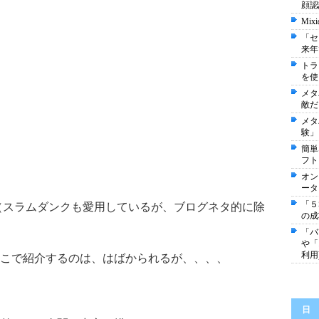
顔認
Mi
「セ
来年
トラ
を使
メタ
敵だ
メタ
験」
簡単
フト
オン
ータ
「５
（スラムダンクも愛用しているが、ブログネタ的に除
の成
「バ
や「
利用
こで紹介するのは、はばかられるが、、、、
日