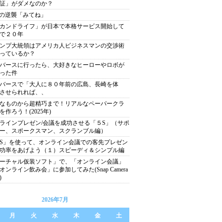
証」がダメなのか？
xiの逆襲「みてね」
カンドライフ」が日本で本格サービス開始して
で２０年
ンプ大統領はアメリカ人ビジネスマンの交渉術
っているか？
バースに行ったら、大好きなヒーローやロボが
った件
バースで「大人に８０年前の広島、長崎を体
させられれば、、
なものから超精巧まで！リアルなペーパークラ
を作ろう！(2025年)
ラインプレゼン/会議を成功させる「５S」（サポ
ー、スポークスマン、スクランブル編）
S」を使って、オンライン会議での客先プレゼン
功率をあげよう（１）スピーディ＆シンプル編
ーチャル仮装ソフト」で、「オンライン会議」
オンライン飲み会」に参加してみた(Snap Camera
)
2026年7月
月
火
水
木
金
土