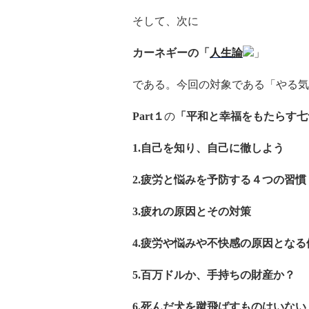
そして、次に
カーネギーの「
人生論
」
である。今回の対象である「やる気
Part１
の
「平和と幸福をもたらす七
1.自己を知り、自己に徹しよう
2.疲労と悩みを予防する４つの習慣
3.疲れの原因とその対策
4.疲労や悩みや不快感の原因とな
5.百万ドルか、手持ちの財産か？
6.死んだ犬を蹴飛ばすものはいない