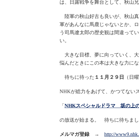
は、日露戦争を舞台として、秋山兄
陸軍の秋山好古も良いが、秋山真
軍があんなに馬鹿じゃないとか、ロ
う司馬遼太郎の歴史観は間違ってい
い。
大きな目標、夢に向っていく、大
悩んだときにこの本は大きな力にな
待ちに待った
１１月２９日
（日曜
NHKが総力をあげて、かつてない
「
NHKスペシャルドラマ 坂の上
の放送が始まる。 待ちに待ちまし
メルマガ登録
→
http://www9.nhk.