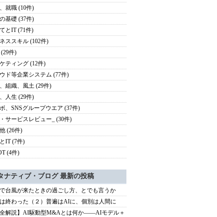
、就職 (10件)
の基礎 (37件)
とIT (71件)
ネススキル (102件)
(29件)
ケティング (12件)
ウド等企業システム (77件)
、組織、風土 (29件)
、人生 (29件)
ボ、SNSグループウエア (37件)
・サービスレビュー_ (30件)
 (26件)
IT (7件)
OT (4件)
タナティブ・ブログ 最新の投稿
で台風が来たときの過ごし方、とでも言うか
は終わった（２）普遍はAIに、個別は人間に
全解説】AI駆動型M&Aとは何か――AIモデル＋