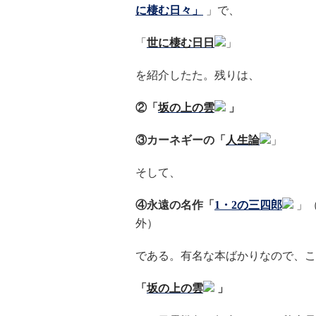
に棲む日々」
」で、
「
世に棲む日日
」
を紹介したた。残りは、
②「
坂の上の雲
」
③カーネギーの「
人生論
」
そして、
④永遠の名作「
1・2の三四郎
」
外）
である。有名な本ばかりなので、こ
「
坂の上の雲
」