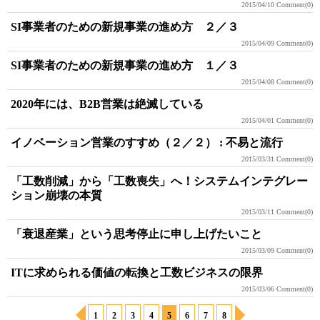
2015/04/10
Comment(0)
SI事業者のための新規事業の進め方 ２／３
2015/04/09
Comment(0)
SI事業者のための新規事業の進め方 １／３
2015/04/08
Comment(0)
2020年には、B2B営業は絶滅している
2015/04/01
Comment(0)
イノベーション営業のすすめ（２／２） : 不易と流行
2015/03/31
Comment(0)
「工数削減」から「工数喪失」へ！システムインテグレー
ション崩壊の本質
2015/03/11
Comment(0)
「衰退産業」という思考停止に申し上げたいこと
2015/03/09
Comment(0)
ITに求められる価値の転換と工数ビジネスの限界
2015/03/06
Comment(0)
1
2
3
4
5
6
7
8