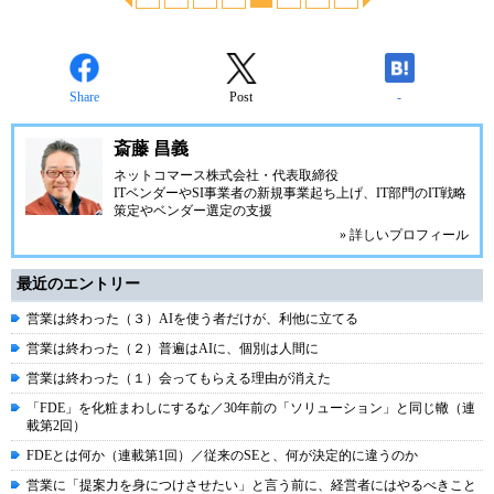
Share
Post
-
斎藤 昌義
ネットコマース株式会社
・代表取締役
ITベンダーやSI事業者の新規事業起ち上げ、IT部門のIT戦略
策定やベンダー選定の支援
» 詳しいプロフィール
最近のエントリー
営業は終わった（３）AIを使う者だけが、利他に立てる
営業は終わった（２）普遍はAIに、個別は人間に
営業は終わった（１）会ってもらえる理由が消えた
「FDE」を化粧まわしにするな／30年前の「ソリューション」と同じ轍（連
載第2回）
FDEとは何か（連載第1回）／従来のSEと、何が決定的に違うのか
営業に「提案力を身につけさせたい」と言う前に、経営者にはやるべきこと