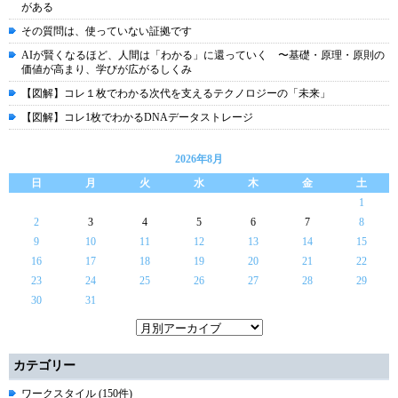
がある
その質問は、使っていない証拠です
AIが賢くなるほど、人間は「わかる」に還っていく 〜基礎・原理・原則の
価値が高まり、学びが広がるしくみ
【図解】コレ１枚でわかる次代を支えるテクノロジーの「未来」
【図解】コレ1枚でわかるDNAデータストレージ
2026年8月
日
月
火
水
木
金
土
1
2
3
4
5
6
7
8
9
10
11
12
13
14
15
16
17
18
19
20
21
22
23
24
25
26
27
28
29
30
31
カテゴリー
ワークスタイル (150件)