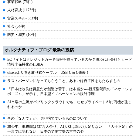
事業戦略 (76件)
人材育成 (1175件)
営業スキル (553件)
社会 (54件)
防災・減災 (16件)
オルタナティブ・ブログ 最新の投稿
ECサイトはクレジットカード情報を持っているのか？決済代行会社とカード
情報非保持化の仕組み
cheeroより巻き取り式ケーブル USB-C to C発表！
ラストパーソンになってもらうこと、あるいは自主性をもたらすもの
「日本は改良は得意だが創造は苦手」は本当か----新原浩朗氏の「ネオ・ジャ
ポニズム」が示す、日本型イノベーションの設計原理
AI市場の主流がパブリッククラウドでも、なぜプライベートAIに商機が生ま
れるのか
その「なんて」が、切り捨てているものについて
2040年、事務職は437万人余り、AI人材は339万人足りない----「人手不足」の
一言では語れない、日本の労働市場の本当の姿