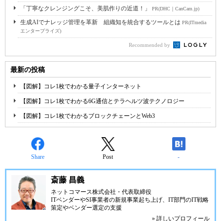
「丁寧なクレンジングこそ、美肌作りの近道！」
PR(DHC｜CanCam.jp)
生成AIでナレッジ管理を革新 組織知を統合するツールとは
PR(ITmedia
エンタープライズ)
Recommended by
最新の投稿
【図解】コレ1枚でわかる量子インターネット
【図解】コレ1枚でわかる6G通信とテラヘルツ波テクノロジー
【図解】コレ1枚でわかるブロックチェーンとWeb3
Share
Post
-
斎藤 昌義
ネットコマース株式会社
・代表取締役
ITベンダーやSI事業者の新規事業起ち上げ、IT部門のIT戦略
策定やベンダー選定の支援
» 詳しいプロフィール