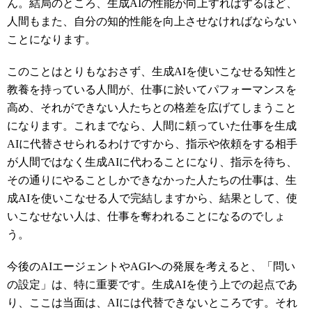
ん。結局のところ、生成
AI
の性能が向上すればするほど、
人間もまた、自分の知的性能を向上させなければならない
ことになります。
このことはとりもなおさず、生成
AI
を使いこなせる知性と
教養を持っている人間が、仕事に於いてパフォーマンスを
高め、それができない人たちとの格差を広げてしまうこと
になります。これまでなら、人間に頼っていた仕事を生成
AI
に代替させられるわけですから、指示や依頼をする相手
が人間ではなく生成
AI
に代わることになり、指示を待ち、
その通りにやることしかできなかった人たちの仕事は、生
成
AI
を使いこなせる人で完結しますから、結果として、使
いこなせない人は、仕事を奪われることになるのでしょ
う。
今後の
AI
エージェントや
AGI
への発展を考えると、「問い
の設定」は、特に重要です。生成
AI
を使う上での起点であ
り、ここは当面は、
AI
には代替できないところです。それ