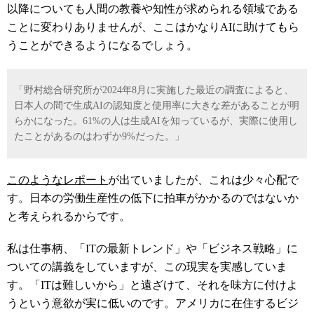
以降についても人間の教養や知性が求められる領域である
ことに変わりありませんが、ここはかなり
AI
に助けてもら
うことができるようになるでしょう。
「野村総合研究所が
2024
年
8
月に実施した最近の調査によると、
日本人の間で生成
AI
の認知度と使用率に大きな差があることが明
らかになった。
61%
の人は生成
AI
を知っているが、実際に使用し
たことがあるのはわずか
9%
だった。」
このようなレポート
が出ていましたが、これは少々心配で
す。日本の労働生産性の低下に拍車がかかるのではないか
と考えられるからです。
私は仕事柄、「
IT
の最新トレンド」や「ビジネス戦略」に
ついての講義をしていますが、この現実を実感していま
す。「
IT
は難しいから」と遠ざけて、それを味方に付けよ
うという意欲が実に低いのです。アメリカに在住するビジ