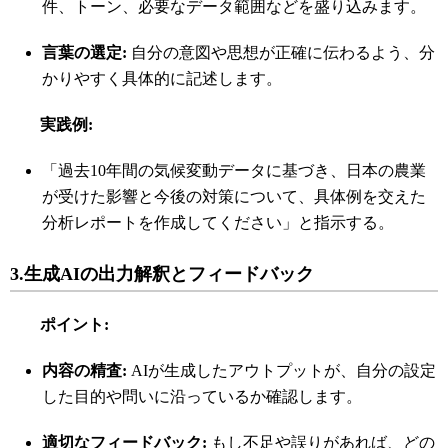
件、トーン、必要なデータ範囲などを盛り込みます。
言葉の選定
:
自分の意図や思想が正確に伝わるよう、分
かりやすく具体的に記述します。
実践例
:
「過去
10
年間の気候変動データに基づき、日本の農業
が受けた影響と今後の対策について、具体例を交えた
分析レポートを作成してください」と指示する。
3.
生成
AI
の出力解釈とフィードバック
ポイント
:
内容の精査
:
AIが生成したアウトプットが、自分の設定
した目的や問いに沿っているか確認します。
適切なフィードバック
:
もし不足や誤りがあれば、どの