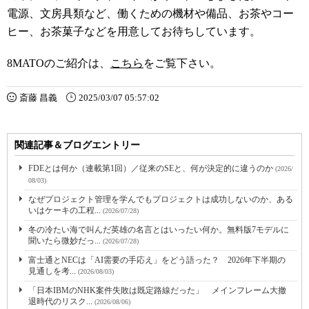
電源、文房具類など、働くための機材や備品、お茶やコー
ヒー、お茶菓子などを用意してお待ちしています。
8MATOのご紹介は、
こちら
をご覧下さい。
斎藤 昌義
2025/03/07 05:57:02
関連記事＆ブログエントリー
FDEとは何か（連載第1回）／従来のSEと、何が決定的に違うのか
(2026/
08/03)
なぜプロジェクト管理を学んでもプロジェクトは成功しないのか、ある
いはケーキの工程...
(2026/07/28)
冬の冷たい海で叫んだ英雄の名言とはいったい何か。無料版7モデルに
聞いたら微妙だっ...
(2026/07/28)
富士通とNECは「AI需要の手応え」をどう語った？ 2026年下半期の
見通しを考...
(2026/08/03)
「日本IBMのNHK案件失敗は既定路線だった」 メインフレーム大撤
退時代のリスク...
(2026/08/06)