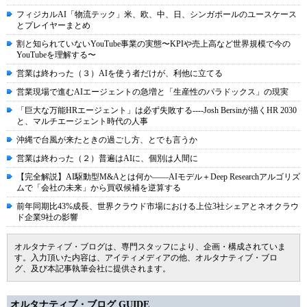
フィジカルAI「物流テック」米、欧、中、日、シンガポールのユースケース
とプレイヤーまとめ
割と知られていないYouTube事業の実態〜KPIや売上高など世界規模で今の
YouTubeを理解する〜
営業は終わった（３）AIを使う者だけが、利他に立てる
営業現場で進むAIエージェントの急増と「生産性のパラドックス」の現実
「巨大な万能HRエージェント」は必ず失敗する----Josh Bersinが描くHR 2030
と、マルチエージェント時代の人事
沖縄で台風が来たときの過ごし方、とでも言うか
営業は終わった（２）普遍はAIに、個別は人間に
【完全解説】AI駆動型M&Aとは何か――AIモデル＋Deep Researchアルゴリズ
ムで「会社の未来」から買収候補を逆算する
前年同期比43%成長、世界クラウド市場における上位3社シェアとネオクラウ
ド企業9社の影響
オルタナティブ・ブログは、専門スタッフにより、企画・構成されていま
す。入力頂いた内容は、アイティメディアの他、オルタナティブ・ブロ
グ、及び本記事執筆会社に提供されます。
オルタナティブ・ブログ GUIDE