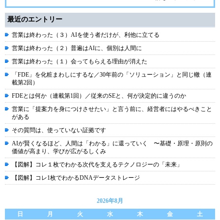
最近のエントリー
営業は終わった（３）AIを使う者だけが、利他に立てる
営業は終わった（２）普遍はAIに、個別は人間に
営業は終わった（１）会ってもらえる理由が消えた
「FDE」を化粧まわしにするな／30年前の「ソリューション」と同じ轍（連
載第2回）
FDEとは何か（連載第1回）／従来のSEと、何が決定的に違うのか
営業に「提案力を身につけさせたい」と言う前に、経営者にはやるべきこと
がある
その質問は、使っていない証拠です
AIが賢くなるほど、人間は「わかる」に還っていく 〜基礎・原理・原則の
価値が高まり、学びが広がるしくみ
【図解】コレ１枚でわかる次代を支えるテクノロジーの「未来」
【図解】コレ1枚でわかるDNAデータストレージ
2026年8月
日
月
火
水
木
金
土