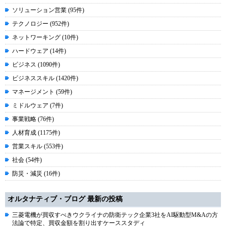
ソリューション営業 (95件)
テクノロジー (952件)
ネットワーキング (10件)
ハードウェア (14件)
ビジネス (1090件)
ビジネススキル (1420件)
マネージメント (59件)
ミドルウェア (7件)
事業戦略 (76件)
人材育成 (1175件)
営業スキル (553件)
社会 (54件)
防災・減災 (16件)
オルタナティブ・ブログ 最新の投稿
三菱電機が買収すべきウクライナの防衛テック企業3社をAI駆動型M&Aの方
法論で特定、買収金額を割り出すケーススタディ