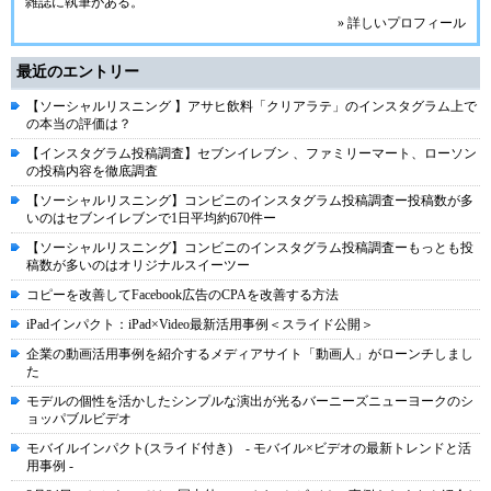
雑誌に執筆がある。
» 詳しいプロフィール
最近のエントリー
【ソーシャルリスニング 】アサヒ飲料「クリアラテ」のインスタグラム上で
の本当の評価は？
【インスタグラム投稿調査】セブンイレブン 、ファミリーマート、ローソン
の投稿内容を徹底調査
【ソーシャルリスニング】コンビニのインスタグラム投稿調査ー投稿数が多
いのはセブンイレブンで1日平均約670件ー
【ソーシャルリスニング】コンビニのインスタグラム投稿調査ーもっとも投
稿数が多いのはオリジナルスイーツー
コピーを改善してFacebook広告のCPAを改善する方法
iPadインパクト：iPad×Video最新活用事例＜スライド公開＞
企業の動画活用事例を紹介するメディアサイト「動画人」がローンチしまし
た
モデルの個性を活かしたシンプルな演出が光るバーニーズニューヨークのシ
ョッパブルビデオ
モバイルインパクト(スライド付き) - モバイル×ビデオの最新トレンドと活
用事例 -