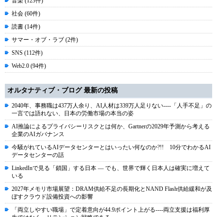
音楽 (123件)
社会 (60件)
読書 (14件)
サマー・オブ・ラブ (2件)
SNS (112件)
Web2.0 (94件)
オルタナティブ・ブログ 最新の投稿
2040年、事務職は437万人余り、AI人材は339万人足りない----「人手不足」の
一言では語れない、日本の労働市場の本当の姿
AI推論によるプライバシーリスクとは何か、Gartnerの2029年予測から考える
企業のAIガバナンス
今騒がれているAIデータセンターとはいったい何なのか?!! 10分でわかるAI
データセンターの話
LinkedInで見る「鎖国」する日本 ― でも、世界で輝く日本人は確実に増えて
いる
2027年メモリ市場展望：DRAM供給不足の長期化とNAND Flash供給緩和が及
ぼすクラウド設備投資への影響
「両立しやすい職場」で定着意向が44.9ポイント上がる----両立支援は福利厚