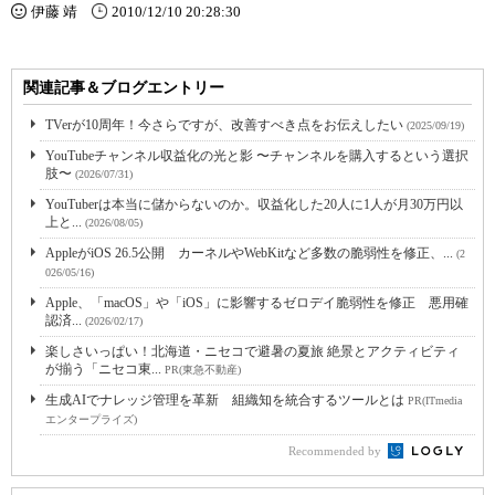
伊藤 靖
2010/12/10 20:28:30
関連記事＆ブログエントリー
TVerが10周年！今さらですが、改善すべき点をお伝えしたい
(2025/09/19)
YouTubeチャンネル収益化の光と影 〜チャンネルを購入するという選択
肢〜
(2026/07/31)
YouTuberは本当に儲からないのか。収益化した20人に1人が月30万円以
上と...
(2026/08/05)
AppleがiOS 26.5公開 カーネルやWebKitなど多数の脆弱性を修正、...
(2
026/05/16)
Apple、「macOS」や「iOS」に影響するゼロデイ脆弱性を修正 悪用確
認済...
(2026/02/17)
楽しさいっぱい！北海道・ニセコで避暑の夏旅 絶景とアクティビティ
が揃う「ニセコ東...
PR(東急不動産)
生成AIでナレッジ管理を革新 組織知を統合するツールとは
PR(ITmedia
エンタープライズ)
Recommended by