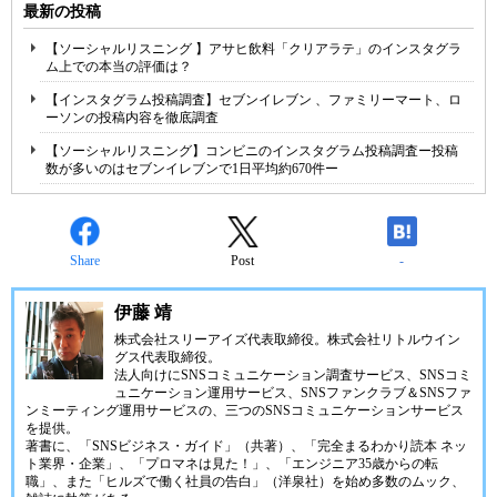
最新の投稿
【ソーシャルリスニング 】アサヒ飲料「クリアラテ」のインスタグラ
ム上での本当の評価は？
【インスタグラム投稿調査】セブンイレブン 、ファミリーマート、ロ
ーソンの投稿内容を徹底調査
【ソーシャルリスニング】コンビニのインスタグラム投稿調査ー投稿
数が多いのはセブンイレブンで1日平均約670件ー
Share
Post
-
伊藤 靖
株式会社スリーアイズ代表取締役。株式会社リトルウイン
グス代表取締役。
法人向けにSNSコミュニケーション調査サービス、SNSコミ
ュニケーション運用サービス、SNSファンクラブ＆SNSファ
ンミーティング運用サービスの、三つのSNSコミュニケーションサービス
を提供。
著書に、「SNSビジネス・ガイド」（共著）、「完全まるわかり読本 ネッ
ト業界・企業」、「プロマネは見た！」、「エンジニア35歳からの転
職」、また「ヒルズで働く社員の告白」（洋泉社）を始め多数のムック、