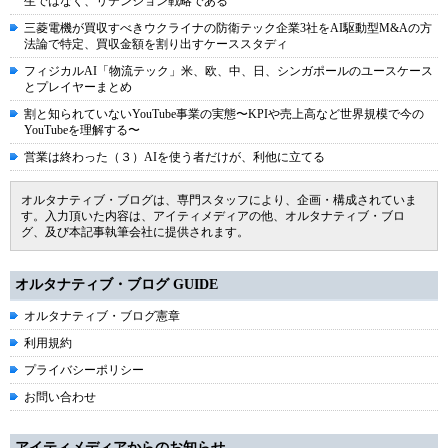
生ではなく、リテンション戦略である
三菱電機が買収すべきウクライナの防衛テック企業3社をAI駆動型M&Aの方
法論で特定、買収金額を割り出すケーススタディ
フィジカルAI「物流テック」米、欧、中、日、シンガポールのユースケース
とプレイヤーまとめ
割と知られていないYouTube事業の実態〜KPIや売上高など世界規模で今の
YouTubeを理解する〜
営業は終わった（３）AIを使う者だけが、利他に立てる
オルタナティブ・ブログは、専門スタッフにより、企画・構成されていま
す。入力頂いた内容は、アイティメディアの他、オルタナティブ・ブロ
グ、及び本記事執筆会社に提供されます。
オルタナティブ・ブログ GUIDE
オルタナティブ・ブログ憲章
利用規約
プライバシーポリシー
お問い合わせ
アイティメディアからのお知らせ