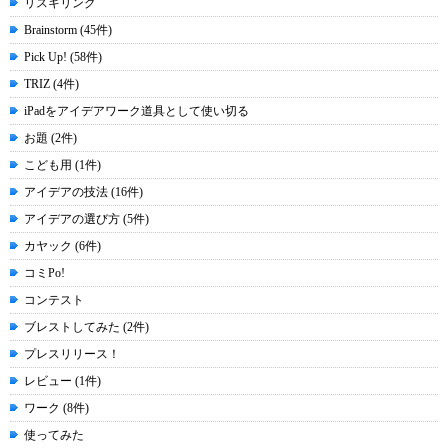
リスキリング
Brainstorm (45件)
Pick Up! (58件)
TRIZ (4件)
iPadをアイデアワーク道具として使い切る
お題 (2件)
こども用 (1件)
アイデアの技法 (16件)
アイデアの選び方 (5件)
カヤック (6件)
コミPo!
コンテスト
ブレストしてみた (2件)
プレスリリース！
レビュー (1件)
ワーク (8件)
使ってみた