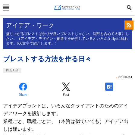
アイデア・ワーク
盛り上がるブレストばかりが良いブレストじゃない。沈黙も含めて大事にし
たい。（アイデア・デザイン・創造学を研究しているといろんなTipsに触れ
ます。600文字で紹介します。）
ブレストする方法を作る日々
Pick Up!
»
2010/05/14
Share
Post
-
アイデアプラントは、いろんなクライアントのためのアイ
デアワークを設計します。
業種ごと、職種ごとに、（本質は似ていても）アイデア出
しは違います。