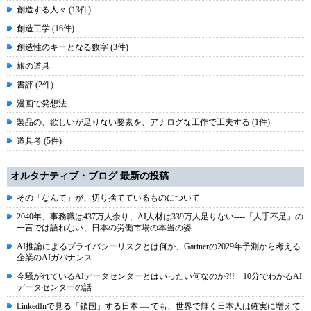
創造する人々 (13件)
創造工学 (16件)
創造性のキーとなる数字 (3件)
旅の道具
書評 (2件)
漫画で発想法
製品の、欲しいが足りない要素を、アナログな工作で工夫する (1件)
道具考 (5件)
オルタナティブ・ブログ 最新の投稿
その「なんて」が、切り捨てているものについて
2040年、事務職は437万人余り、AI人材は339万人足りない----「人手不足」の
一言では語れない、日本の労働市場の本当の姿
AI推論によるプライバシーリスクとは何か、Gartnerの2029年予測から考える
企業のAIガバナンス
今騒がれているAIデータセンターとはいったい何なのか?!! 10分でわかるAI
データセンターの話
LinkedInで見る「鎖国」する日本 ― でも、世界で輝く日本人は確実に増えて