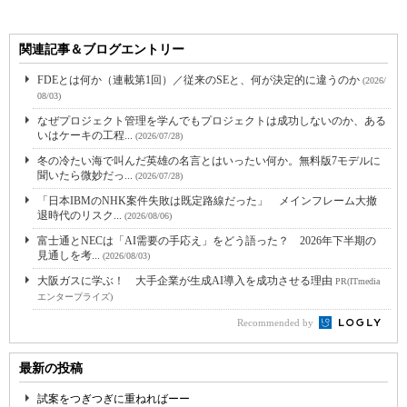
関連記事＆ブログエントリー
FDEとは何か（連載第1回）／従来のSEと、何が決定的に違うのか
(2026/
08/03)
なぜプロジェクト管理を学んでもプロジェクトは成功しないのか、ある
いはケーキの工程...
(2026/07/28)
冬の冷たい海で叫んだ英雄の名言とはいったい何か。無料版7モデルに
聞いたら微妙だっ...
(2026/07/28)
「日本IBMのNHK案件失敗は既定路線だった」 メインフレーム大撤
退時代のリスク...
(2026/08/06)
富士通とNECは「AI需要の手応え」をどう語った？ 2026年下半期の
見通しを考...
(2026/08/03)
大阪ガスに学ぶ！ 大手企業が生成AI導入を成功させる理由
PR(ITmedia
エンタープライズ)
Recommended by
最新の投稿
試案をつぎつぎに重ねればーー