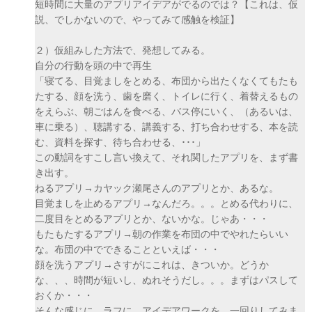
短時間に大量のアプリアイデアがでるのでは？【これは、仮
説、でしかないので、やってみて感触を検証】
２）仮組みした方法で、発想してみる。
自分の行動を頭の中で再生
「寝てる、目覚ましをとめる、布団から出たくなくてもたも
たする、顔を洗う、歯を磨く、トイレに行く、着替えるもの
をえらぶ、朝ごはんを食べる、バス停にいく、（あるいは、
車に乗る）、聴講する、講義する、打ち合わせする、本を読
む、資料を探す、待ち合わせる、･･･」
この動詞をすこし言い換えて、それ関したアプリを、まず書
き出す。
ねるアプリ→カヤック瀬尾さんのアプリとか、あるな。
目覚ましを止めるアプリ→なんだろ。。。とめる代わりに、
二度目をとめるアプリとか、ないかな。じゃあ・・・
もたもたするアプリ→朝の作業を布団の中でやれたらいい
な。布団の中でできることといえば・・・
顔を洗うアプリ→さすがにこれは、きついか。どうか
な、、、時間が短いし、ぬれそうだし。。。まずはパスして
おくか・・・
そんな感じに、ラフに、アイデアワークを、一回りしてみま