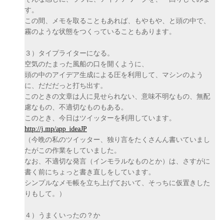
す。
この間、メモを取ることもあれば、もやもや、と頭の中で、
霧のような状態をつくっていることもあります。
３）タイプライターになる。
空気のたまった風船の口を開くように、
頭の中のアイデア生成による圧を利用して、マシンのよう
に、だだだっと打ち出す。
このときの文章は人に見せられない、意味不明なもの、無配
慮なもの、不適切なものもある。
このとき、今日はツイッターを利用しています。
http://j.mp/app_ideaJP
（今晩の私のツイッター、独り言をたくさんん書いていまし
たがこの作業をしていました。
なお、不適切な発言（インモラルなものとか）は、さすがに
書く前にちょっと書き直しをしています。
シンプルなメモ帳を立ち上げておいて、そっちに仮置きした
りもして。）
４）うまくいったの？か