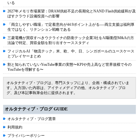
いる
2027年メモリ市場展望：DRAM供給不足の長期化とNAND Flash供給緩和が及
ぼすクラウド設備投資への影響
「両立しやすい職場」で定着意向が44.9ポイント上がる----両立支援は福利厚
生ではなく、リテンション戦略である
三菱電機が買収すべきウクライナの防衛テック企業3社をAI駆動型M&Aの方
法論で特定、買収金額を割り出すケーススタディ
フィジカルAI「物流テック」米、欧、中、日、シンガポールのユースケース
とプレイヤーまとめ
割と知られていないYouTube事業の実態〜KPIや売上高など世界規模で今の
YouTubeを理解する〜
オルタナティブ・ブログは、専門スタッフにより、企画・構成されていま
す。入力頂いた内容は、アイティメディアの他、オルタナティブ・ブロ
グ、及び本記事執筆会社に提供されます。
オルタナティブ・ブログ GUIDE
オルタナティブ・ブログ憲章
利用規約
プライバシーポリシー