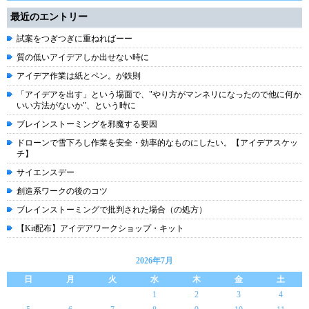
最近のエントリー
試案をつぎつぎに重ねればーー
質の低いアイデアしか出せない時に
アイデア作業は紙とペン。が鉄則
「アイデアを出す」という場面で、"やり方がマンネリになったので他に何か
いい方法がないか"、という時に
ブレインストーミングを邪魔する要因
ドローンで雪下ろし作業を安全・効率的なものにしたい。【アイデアスケッ
チ】
サイエンスデー
創造系ワークの後のコツ
ブレインストーミングで批判された場合（の処方）
【Kit配布】アイデアワークショップ・キット
2026年7月
日
月
火
水
木
金
土
1
2
3
4