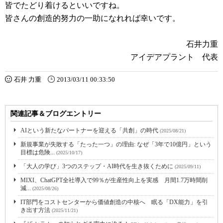
皆でたどり着けるといいですね。
皆さんの創造的努力の一助になれれば幸いです。
石井力重
アイデアプラント 代表
石井 力重
2013/03/11 00:33:50
関連記事＆ブログエントリー
AIという新たなパートナーを迎える「共創」の時代
(2025/08/21)
新規事業が失敗する「たった一つ」の理由: なぜ「3年で10億円」という
目標は危険...
(2025/10/17)
「大人の学び」3つのステップ・AI時代を生き抜くために
(2025/09/11)
MIXI、ChatGPT全社導入で99％が生産性向上を実感 月間1.7万時間削
減...
(2025/08/26)
IT部門をコストセンターから価値創造の中核へ 眠る「DX能力」を引
き出す方法
(2025/11/21)