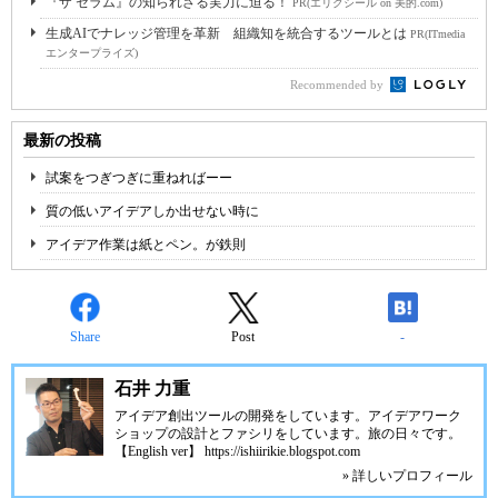
『ザ セラム』の知られざる実力に迫る！
PR(エリクシール on 美的.com)
生成AIでナレッジ管理を革新 組織知を統合するツールとは
PR(ITmedia
エンタープライズ)
Recommended by
最新の投稿
試案をつぎつぎに重ねればーー
質の低いアイデアしか出せない時に
アイデア作業は紙とペン。が鉄則
Share
Post
-
石井 力重
アイデア創出ツールの開発をしています。アイデアワーク
ショップの設計とファシリをしています。旅の日々です。
【English ver】 https://ishiirikie.blogspot.com
» 詳しいプロフィール