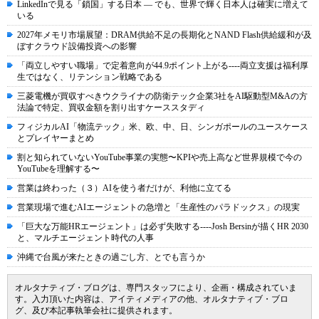
LinkedInで見る「鎖国」する日本 ― でも、世界で輝く日本人は確実に増えて
いる
2027年メモリ市場展望：DRAM供給不足の長期化とNAND Flash供給緩和が及
ぼすクラウド設備投資への影響
「両立しやすい職場」で定着意向が44.9ポイント上がる----両立支援は福利厚
生ではなく、リテンション戦略である
三菱電機が買収すべきウクライナの防衛テック企業3社をAI駆動型M&Aの方
法論で特定、買収金額を割り出すケーススタディ
フィジカルAI「物流テック」米、欧、中、日、シンガポールのユースケース
とプレイヤーまとめ
割と知られていないYouTube事業の実態〜KPIや売上高など世界規模で今の
YouTubeを理解する〜
営業は終わった（３）AIを使う者だけが、利他に立てる
営業現場で進むAIエージェントの急増と「生産性のパラドックス」の現実
「巨大な万能HRエージェント」は必ず失敗する----Josh Bersinが描くHR 2030
と、マルチエージェント時代の人事
沖縄で台風が来たときの過ごし方、とでも言うか
オルタナティブ・ブログは、専門スタッフにより、企画・構成されていま
す。入力頂いた内容は、アイティメディアの他、オルタナティブ・ブロ
グ、及び本記事執筆会社に提供されます。