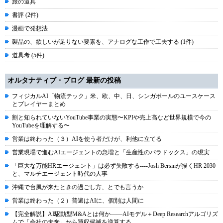
旅の道具
書評 (2件)
漫画で発想法
製品の、欲しいが足りない要素を、アナログな工作で工夫する (1件)
道具考 (5件)
オルタナティブ・ブログ 最新の投稿
フィジカルAI「物流テック」米、欧、中、日、シンガポールのユースケース
とプレイヤーまとめ
割と知られていないYouTube事業の実態〜KPIや売上高など世界規模で今の
YouTubeを理解する〜
営業は終わった（３）AIを使う者だけが、利他に立てる
営業現場で進むAIエージェントの急増と「生産性のパラドックス」の現実
「巨大な万能HRエージェント」は必ず失敗する----Josh Bersinが描くHR 2030
と、マルチエージェント時代の人事
沖縄で台風が来たときの過ごし方、とでも言うか
営業は終わった（２）普遍はAIに、個別は人間に
【完全解説】AI駆動型M&Aとは何か――AIモデル＋Deep Researchアルゴリズ
ムで「会社の未来」から買収候補を逆算する