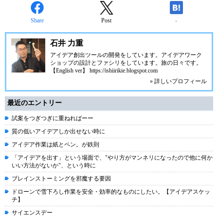
Share
Post
-
石井 力重
アイデア創出ツールの開発をしています。アイデアワーク
ショップの設計とファシリをしています。旅の日々です。
【English ver】 https://ishiirikie.blogspot.com
» 詳しいプロフィール
最近のエントリー
試案をつぎつぎに重ねればーー
質の低いアイデアしか出せない時に
アイデア作業は紙とペン。が鉄則
「アイデアを出す」という場面で、"やり方がマンネリになったので他に何か
いい方法がないか"、という時に
ブレインストーミングを邪魔する要因
ドローンで雪下ろし作業を安全・効率的なものにしたい。【アイデアスケッ
チ】
サイエンスデー