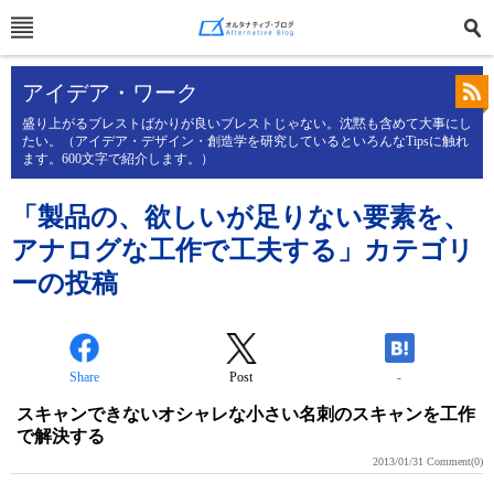
アイデア・ワーク
盛り上がるブレストばかりが良いブレストじゃない。沈黙も含めて大事にし
たい。（アイデア・デザイン・創造学を研究しているといろんなTipsに触れ
ます。600文字で紹介します。）
「製品の、欲しいが足りない要素を、
アナログな工作で工夫する」カテゴリ
ーの投稿
Share
Post
-
スキャンできないオシャレな小さい名刺のスキャンを工作
で解決する
2013/01/31
Comment(0)