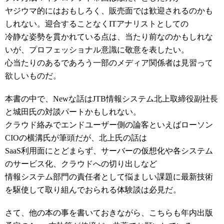
ヤジウマ的にはおもしろく、販売面では歓迎されるのかも
しれない。迎合することなくITアナリストとしての
冷静な姿勢を貫かれている点は、当たり前なのかもしれな
いが、プロフェッショナル意識に敬意を表したい。
心当たりのあるであろう一部のメディア関係者は見習って
欲しいものだ。
本書の中で、Newな話はJTB情報システム北上取締役副社長
と城田氏の対談パートかもしれない。
クラウド絡みでエンドユーザー側の論客といえばローソン
CIOの横溝氏が筆頭だが、北上氏の話は
SaaS利用面にとどまらず、サーバーの仮想化や各システム
のサービス化、クラウドへの切り出しなど
情報システム部門の責任者として悩ましい課題に最新技術
を駆使して取り組んでおられる体験談は必見だ。
さて、他の本の事を書いておきながら、こちらも年内出版