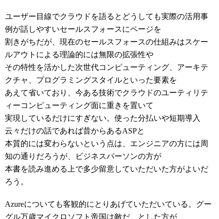
ユーザー目線でクラウドを語るとどうしても実際の活用事
例が話しやすいセールスフォースにページを
割きがちだが、現在のセールスフォースの仕組みはスケー
ルアウトによる理論的には無限の拡張性や
その特性を活かした次世代コンピューティング、アーキテ
クチャ、プログラミングスタイルといった要素を
あえて省いており、今ある技術でクラウドのユーティリテ
ィーコンピューティング面に重きを置いて
実現しているだけにすぎない。使った分払いや短期導入
云々だけの話であれば昔からあるASPと
本質的には変わらないという点は、エンジニアの方には周
知の通りだろうが、ビジネスパーソンの方が
本書を読み進める上で多少留意していただいた方がよいだ
ろう。
Azureについても客観的にとりあげていただいている。グー
グル万歳マイクロソフト帝国は敵だ、とした方が