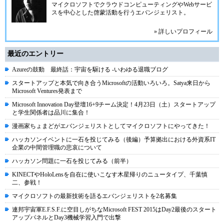
マイクロソフトでクラウドコンピューティングやWebサービ
スを中心とした啓蒙活動を行うエバンジェリスト。
» 詳しいプロフィール
最近のエントリー
Azureの鼓動 最終話：宇宙を駆ける -いわゆる退職ブログ
スタートアップと本気で向き合うMicrosoftの活動いろいろ。Satya来日から
Microsoft Ventures発表まで
Microsoft Innovation Day登壇16+9チーム決定！4月23日（土）スタートアップ
と学生関係者は品川に集合！
漫画家ちょまどがエバンジェリストとしてマイクロソフトにやってきた！
ハッカソンイベントに一石を投じてみる（後編）予算拠出における外資系IT
企業の中間管理職の悲哀について
ハッカソン問題に一石を投じてみる（前半）
KINECTやHoloLensを自在に使いこなす木星帰りのニュータイプ、千葉慎
二、参戦！
マイクロソフトの最新技術を語るエバンジェリストを2名募集
連邦宇宙軍E.F.S.F.に空目しがちなMicrosoft FEST 2015はDay2最後のスタート
アップパネルとDay3機械学習入門で出撃