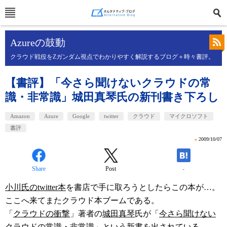
Azureの鼓動
クラウド戦役をZガンダム視点でわかりやすく解説するブログ＋時々書評。
【書評】「今さら聞けないクラウドの常
識・非常識」城田真琴氏の新刊書き下ろし
Amazon
Azure
Google
twitter
クラウド
マイクロソフト
書評
»
2009/10/07
Share
Post
-
小川氏のtwitter本
を書店で手に取ろうとしたらこの本が…。
ここへ来てまたクラウド本ブームである。
「
クラウドの衝撃
」著者の
城田真琴
氏が「
今さら聞けない
クラウドの常識・非常識
」という新書を出されている。