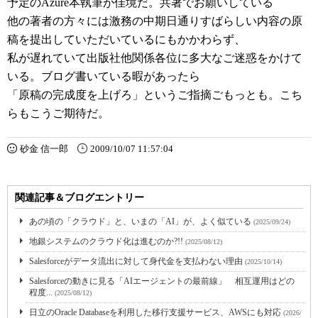
予定のAzure本執筆が佳境だ。共著でお願いしている
他の著者の方々には激務の中期日通りすばらしい内容の原
稿を提出していただいているにもかかわらず、
私が遅れていて出版社他関係各位に多大なご迷惑をかけて
いる。ブログ書いている暇があったら
「原稿の完成度を上げろ」というご指摘ごもっとも。こち
らもこうご期待だ。
砂金 信一郎
2009/10/07 11:57:04
関連記事＆ブログエントリー
あの頃の「クラウド」と、いまの「AI」が、よく似ている
(2025/09/24)
地銀システムのクラウド化は進むのか?!!
(2025/08/12)
Salesforceがデータ流出に対して身代金を支払わない理由
(2025/10/14)
Salesforceの動きに見る「AIエージェントの最前線」 相互運用はどの
程度...
(2025/08/12)
日立のOracle Databaseを利用した移行支援サービス、AWSにも対応
(2026/