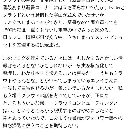
普段あまり新書コーナーには立ち寄らないのだが、twitterと
クラウドという見慣れた字面が並んでいたせいか
ふと立ち止まることができた。新書なので両方買っても
1500円程度、重くもないし電車の中でさっと読める。
日々フロー情報が飛び交う中、立ち止まってスナップショ
ットを整理するには最適だ。
このブログを読んでいる方々には、もしかすると新しい情
報はそれほどないかもしれないが、事実を構造化して
整理し、わかりやすく伝えることは重要だ。「うちもクラ
ウドやらんとな」とかいってしまっているエライさんに
手渡して自習させるのが一番よい使い方かもしれない。私
も立場上クラウドの話を方々でしているが、正直な
ところもういい加減、「クラウドコンピューティングと
は…」というところから説明するのはやめにしたいと
常々思っていたので、このような書籍がフォロワー層への
概念浸透に役立つことを期待したい。