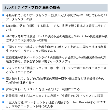
オルタナティブ・ブログ 最新の投稿
今騒がれているAIデータセンターとはいったい何なのか?!! 10分でわかるAI
データセンターの話
LinkedInで見る「鎖国」する日本 ― でも、世界で輝く日本人は確実に増えて
いる
2027年メモリ市場展望：DRAM供給不足の長期化とNAND Flash供給緩和が及
ぼすクラウド設備投資への影響
「両立しやすい職場」で定着意向が44.9ポイント上がる----両立支援は福利厚
生ではなく、リテンション戦略である
三菱電機が買収すべきウクライナの防衛テック企業3社をAI駆動型M&Aの方
法論で特定、買収金額を割り出すケーススタディ
フィジカルAI「物流テック」米、欧、中、日、シンガポールのユースケース
とプレイヤーまとめ
割と知られていないYouTube事業の実態〜KPIや売上高など世界規模で今の
YouTubeを理解する〜
営業は終わった（３）AIを使う者だけが、利他に立てる
営業現場で進むAIエージェントの急増と「生産性のパラドックス」の現実
「巨大な万能HRエージェント」は必ず失敗する----Josh Bersinが描くHR 2030
と、マルチエージェント時代の人事