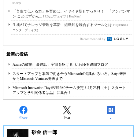
04/09)
「言葉で伝える力」を育めば、イヤイヤ期もすっきり！ 「アンパンマ
ン ことばずかん...
PR(セガフェイブ｜HugKum)
生成AIでナレッジ管理を革新 組織知を統合するツールとは
PR(ITmedia
エンタープライズ)
Recommended by
最新の投稿
Azureの鼓動 最終話：宇宙を駆ける -いわゆる退職ブログ
スタートアップと本気で向き合うMicrosoftの活動いろいろ。Satya来日
からMicrosoft Ventures発表まで
Microsoft Innovation Day登壇16+9チーム決定！4月23日（土）スタート
アップと学生関係者は品川に集合！
Share
Post
-
砂金 信一郎