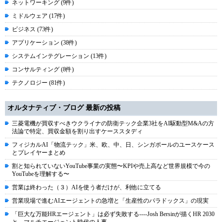
ネットワーキング (9件)
ミドルウェア (17件)
ビジネス (73件)
アプリケーション (38件)
システムインテグレーション (13件)
コンサルティング (8件)
テクノロジー (81件)
オルタナティブ・ブログ 最新の投稿
三菱電機が買収すべきウクライナの防衛テック企業3社をAI駆動型M&Aの方
法論で特定、買収金額を割り出すケーススタディ
フィジカルAI「物流テック」米、欧、中、日、シンガポールのユースケース
とプレイヤーまとめ
割と知られていないYouTube事業の実態〜KPIや売上高など世界規模で今の
YouTubeを理解する〜
営業は終わった（３）AIを使う者だけが、利他に立てる
営業現場で進むAIエージェントの急増と「生産性のパラドックス」の現実
「巨大な万能HRエージェント」は必ず失敗する----Josh Bersinが描くHR 2030