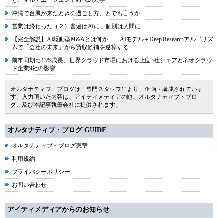
と、マルチエージェント時代の人事
沖縄で台風が来たときの過ごし方、とでも言うか
営業は終わった（２）普遍はAIに、個別は人間に
【完全解説】AI駆動型M&Aとは何か――AIモデル＋Deep Researchアルゴリズ
ムで「会社の未来」から買収候補を逆算する
前年同期比43%成長、世界クラウド市場における上位3社シェアとネオクラウ
ド企業9社の影響
オルタナティブ・ブログは、専門スタッフにより、企画・構成されていま
す。入力頂いた内容は、アイティメディアの他、オルタナティブ・ブロ
グ、及び本記事執筆会社に提供されます。
オルタナティブ・ブログ GUIDE
オルタナティブ・ブログ憲章
利用規約
プライバシーポリシー
お問い合わせ
アイティメディアからのお知らせ