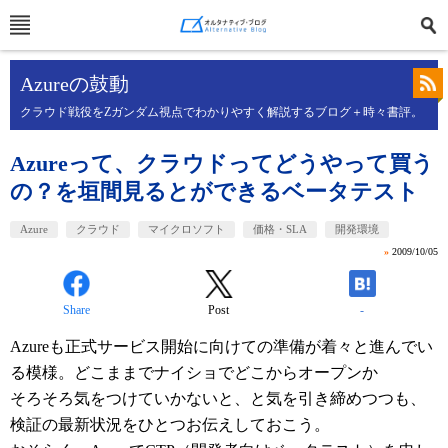
Azureの鼓動
クラウド戦役をZガンダム視点でわかりやすく解説するブログ＋時々書評。
Azureって、クラウドってどうやって買う
の？を垣間見るとができるベータテスト
Azure
クラウド
マイクロソフト
価格・SLA
開発環境
»
2009/10/05
Share
Post
-
Azureも正式サービス開始に向けての準備が着々と進んでい
る模様。どこままでナイショでどこからオープンか
そろそろ気をつけていかないと、と気を引き締めつつも、
検証の最新状況をひとつお伝えしておこう。