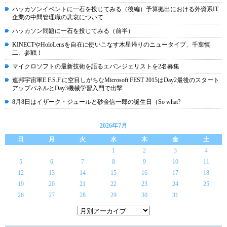
ハッカソンイベントに一石を投じてみる（後編）予算拠出における外資系IT
企業の中間管理職の悲哀について
ハッカソン問題に一石を投じてみる（前半）
KINECTやHoloLensを自在に使いこなす木星帰りのニュータイプ、千葉慎
二、参戦！
マイクロソフトの最新技術を語るエバンジェリストを2名募集
連邦宇宙軍E.F.S.F.に空目しがちなMicrosoft FEST 2015はDay2最後のスタート
アップパネルとDay3機械学習入門で出撃
8月8日はイザーク・ジュールと砂金信一郎の誕生日（So what?
2026年7月
日
月
火
水
木
金
土
1
2
3
4
5
6
7
8
9
10
11
12
13
14
15
16
17
18
19
20
21
22
23
24
25
26
27
28
29
30
31