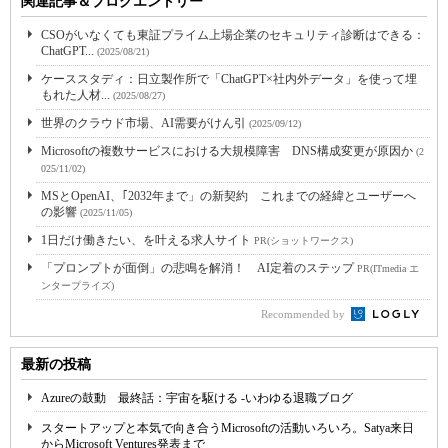
関連記事＆ブログエントリー
CSOがいなくても東証プライム上場企業のセキュリティ診断はできる：
ChatGPT...
(2025/08/21)
ケーススタディ：日立製作所で「ChatGPT×社内外データ」を使って埋
もれた人材...
(2025/08/27)
世界のクラウド市場、AI需要がけん引
(2025/09/12)
Microsoftの複数サービスにおける大規模障害 DNS構成変更が原因か
(2
025/11/02)
MSとOpenAI、｢2032年まで」の新契約 これまでの経緯とユーザーへ
の影響
(2025/11/05)
1日だけ働きたい、を叶える求人サイト
PR(ショットワークス)
「プロンプトが面倒」の悲鳴を解消！ AI定着のステップ
PR(ITmedia エ
ンタープライズ)
Recommended by
最新の投稿
Azureの鼓動 最終話：宇宙を駆ける -いわゆる退職ブログ
スタートアップと本気で向き合うMicrosoftの活動いろいろ。Satya来日
からMicrosoft Ventures発表まで