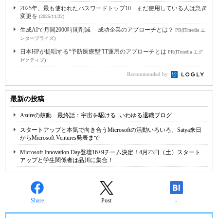
2025年、最も使われたパスワードトップ10 まだ使用している人は急ぎ
変更を
(2025/11/22)
生成AIで月間2000時間削減 成功企業のアプローチとは？
PR(ITmedia エ
ンタープライズ)
日本HPが提唱する“予防医療型”IT運用のアプローチとは
PR(ITmedia エグ
ゼクティブ)
Recommended by
最新の投稿
Azureの鼓動 最終話：宇宙を駆ける -いわゆる退職ブログ
スタートアップと本気で向き合うMicrosoftの活動いろいろ。Satya来日
からMicrosoft Ventures発表まで
Microsoft Innovation Day登壇16+9チーム決定！4月23日（土）スタート
アップと学生関係者は品川に集合！
Share
Post
-