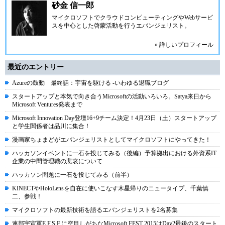
砂金 信一郎
マイクロソフトでクラウドコンピューティングやWebサービ
スを中心とした啓蒙活動を行うエバンジェリスト。
» 詳しいプロフィール
最近のエントリー
Azureの鼓動 最終話：宇宙を駆ける -いわゆる退職ブログ
スタートアップと本気で向き合うMicrosoftの活動いろいろ。Satya来日から
Microsoft Ventures発表まで
Microsoft Innovation Day登壇16+9チーム決定！4月23日（土）スタートアップ
と学生関係者は品川に集合！
漫画家ちょまどがエバンジェリストとしてマイクロソフトにやってきた！
ハッカソンイベントに一石を投じてみる（後編）予算拠出における外資系IT
企業の中間管理職の悲哀について
ハッカソン問題に一石を投じてみる（前半）
KINECTやHoloLensを自在に使いこなす木星帰りのニュータイプ、千葉慎
二、参戦！
マイクロソフトの最新技術を語るエバンジェリストを2名募集
連邦宇宙軍E.F.S.F.に空目しがちなMicrosoft FEST 2015はDay2最後のスタート