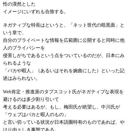
性の漠然とした
イメージにいずれも合致する。
ネガティブな特長はというと、「ネット世代の暗黒面」と
いう章で、
自分のプライベートな情報を広範囲に公開すると同時に他
人のプライバシーを
侵害しがちであるという点をついているのだが、日本にみ
られるような
「バカや暇人」（あるいはそれを婉曲にした）といった記
述はみられない。
Web肯定・推進派のタプスコット氏がネガティブな表現を
避けるのは多少割り引いて
考える必要はあるが、もし、梅田氏が絶望し、中川氏が
「ウェブはバカと暇人のもの」
と言い切っている状況が日本語圏特有のものであれば、や
はり由々しき事態である。