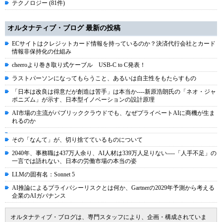
テクノロジー (81件)
オルタナティブ・ブログ 最新の投稿
ECサイトはクレジットカード情報を持っているのか？決済代行会社とカード
情報非保持化の仕組み
cheeroより巻き取り式ケーブル USB-C to C発表！
ラストパーソンになってもらうこと、あるいは自主性をもたらすもの
「日本は改良は得意だが創造は苦手」は本当か----新原浩朗氏の「ネオ・ジャ
ポニズム」が示す、日本型イノベーションの設計原理
AI市場の主流がパブリッククラウドでも、なぜプライベートAIに商機が生ま
れるのか
その「なんて」が、切り捨てているものについて
2040年、事務職は437万人余り、AI人材は339万人足りない----「人手不足」の
一言では語れない、日本の労働市場の本当の姿
LLMの固有名：Sonnet 5
AI推論によるプライバシーリスクとは何か、Gartnerの2029年予測から考える
企業のAIガバナンス
オルタナティブ・ブログは、専門スタッフにより、企画・構成されていま