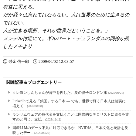
有益に思える。
だが我々は忘れてはならない。人は世界のために生きるの
ではない。
人が生きる場所、それが世界だということを。」
メンデル付近にて。ギルバート・デュランダルの同僚が残
したメモより
砂金 信一郎
2009/06/02 12:03:57
関連記事＆ブログエントリー
クレヨンしんちゃんが背中を押した、夏の親子ロンドン旅
(2025/09/21)
LinkedInで見る「鎖国」する日本 ― でも、世界で輝く日本人は確実に
増えて...
(2026/08/08)
ランサムウェアの身代金を支払うことは国際的なテロリストに資金を渡
すのと同じ。支払...
(2025/12/12)
国産LLMのデータ不足に対応できるか NVIDIA、日本文化と統計を反
映したデー...
(2025/09/29)