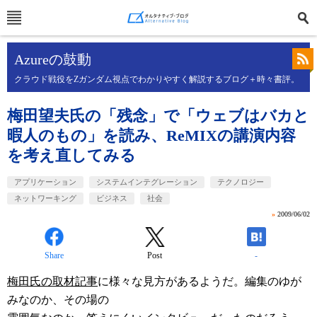
Azureの鼓動
クラウド戦役をZガンダム視点でわかりやすく解説するブログ＋時々書評。
梅田望夫氏の「残念」で「ウェブはバカと
暇人のもの」を読み、ReMIXの講演内容
を考え直してみる
アプリケーション
システムインテグレーション
テクノロジー
ネットワーキング
ビジネス
社会
»
2009/06/02
Share
Post
-
梅田氏の取材記事
に様々な見方があるようだ。編集のゆが
みなのか、その場の