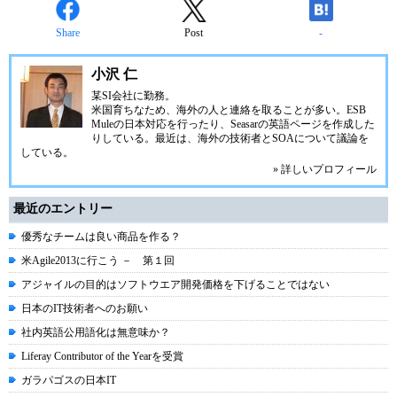
Share
Post
-
小沢 仁
某SI会社に勤務。
米国育ちなため、海外の人と連絡を取ることが多い。
ESB
Mule
の日本対応を行ったり、Seasarの英語ページを作成した
りしている。最近は、海外の技術者とSOAについて議論を
している。
» 詳しいプロフィール
最近のエントリー
優秀なチームは良い商品を作る？
米Agile2013に行こう － 第１回
アジャイルの目的はソフトウエア開発価格を下げることではない
日本のIT技術者へのお願い
社内英語公用語化は無意味か？
Liferay Contributor of the Yearを受賞
ガラパゴスの日本IT