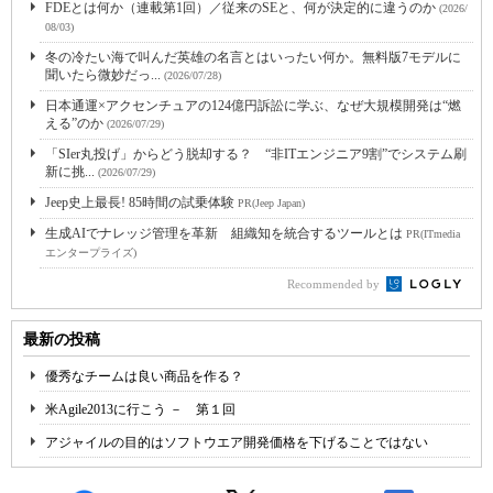
FDEとは何か（連載第1回）／従来のSEと、何が決定的に違うのか
(2026/
08/03)
冬の冷たい海で叫んだ英雄の名言とはいったい何か。無料版7モデルに
聞いたら微妙だっ...
(2026/07/28)
日本通運×アクセンチュアの124億円訴訟に学ぶ、なぜ大規模開発は“燃
える”のか
(2026/07/29)
「SIer丸投げ」からどう脱却する？ “非ITエンジニア9割”でシステム刷
新に挑...
(2026/07/29)
Jeep史上最長! 85時間の試乗体験
PR(Jeep Japan)
生成AIでナレッジ管理を革新 組織知を統合するツールとは
PR(ITmedia
エンタープライズ)
Recommended by
最新の投稿
優秀なチームは良い商品を作る？
米Agile2013に行こう － 第１回
アジャイルの目的はソフトウエア開発価格を下げることではない