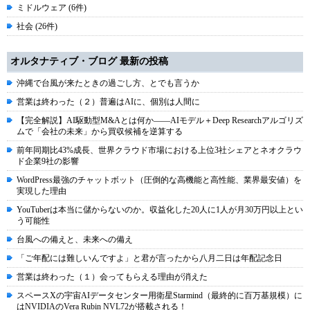
ミドルウェア (6件)
社会 (26件)
オルタナティブ・ブログ 最新の投稿
沖縄で台風が来たときの過ごし方、とでも言うか
営業は終わった（２）普遍はAIに、個別は人間に
【完全解説】AI駆動型M&Aとは何か――AIモデル＋Deep Researchアルゴリズ
ムで「会社の未来」から買収候補を逆算する
前年同期比43%成長、世界クラウド市場における上位3社シェアとネオクラウ
ド企業9社の影響
WordPress最強のチャットボット（圧倒的な高機能と高性能、業界最安値）を
実現した理由
YouTuberは本当に儲からないのか。収益化した20人に1人が月30万円以上とい
う可能性
台風への備えと、未来への備え
「ご年配には難しいんですよ」と君が言ったから八月二日は年配記念日
営業は終わった（１）会ってもらえる理由が消えた
スペースXの宇宙AIデータセンター用衛星Starmind（最終的に百万基規模）に
はNVIDIAのVera Rubin NVL72が搭載される！