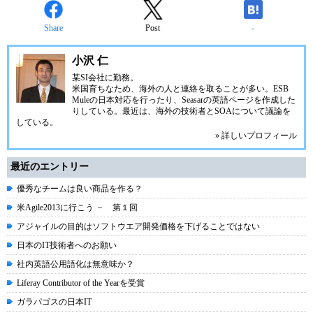
Share
Post
-
小沢 仁
某SI会社に勤務。
米国育ちなため、海外の人と連絡を取ることが多い。
ESB
Mule
の日本対応を行ったり、Seasarの英語ページを作成した
りしている。最近は、海外の技術者とSOAについて議論を
している。
» 詳しいプロフィール
最近のエントリー
優秀なチームは良い商品を作る？
米Agile2013に行こう － 第１回
アジャイルの目的はソフトウエア開発価格を下げることではない
日本のIT技術者へのお願い
社内英語公用語化は無意味か？
Liferay Contributor of the Yearを受賞
ガラパゴスの日本IT