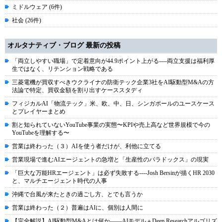
ミドルウェア (6件)
社会 (26件)
オルタナティブ・ブログ 最新の投稿
「両立しやすい職場」で定着意向が44.9ポイント上がる----両立支援は福利厚
生ではなく、リテンション戦略である
三菱電機が買収すべきウクライナの防衛テック企業3社をAI駆動型M&Aの方
法論で特定、買収金額を割り出すケーススタディ
フィジカルAI「物流テック」米、欧、中、日、シンガポールのユースケース
とプレイヤーまとめ
割と知られていないYouTube事業の実態〜KPIや売上高など世界規模で今の
YouTubeを理解する〜
営業は終わった（３）AIを使う者だけが、利他に立てる
営業現場で進むAIエージェントの急増と「生産性のパラドックス」の現実
「巨大な万能HRエージェント」は必ず失敗する----Josh Bersinが描くHR 2030
と、マルチエージェント時代の人事
沖縄で台風が来たときの過ごし方、とでも言うか
営業は終わった（２）普遍はAIに、個別は人間に
【完全解説】AI駆動型M&Aとは何か――AIモデル＋Deep Researchアルゴリズ