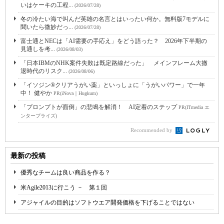
いはケーキの工程...
(2026/07/28)
冬の冷たい海で叫んだ英雄の名言とはいったい何か。無料版7モデルに
聞いたら微妙だっ...
(2026/07/28)
富士通とNECは「AI需要の手応え」をどう語った？ 2026年下半期の
見通しを考...
(2026/08/03)
「日本IBMのNHK案件失敗は既定路線だった」 メインフレーム大撤
退時代のリスク...
(2026/08/06)
「イソジン®クリアうがい薬」といっしょに「うがいパワー」で一年
中！ 健やか
PR(iNova｜Hugkum)
「プロンプトが面倒」の悲鳴を解消！ AI定着のステップ
PR(ITmedia エ
ンタープライズ)
Recommended by
最新の投稿
優秀なチームは良い商品を作る？
米Agile2013に行こう － 第１回
アジャイルの目的はソフトウエア開発価格を下げることではない