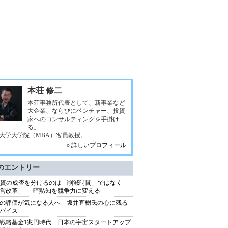
本荘 修二
本荘事務所代表として、新事業など
大企業、ならびにベンチャー、投資
家へのコンサルティングを手掛け
る。
大学大学院（MBA）客員教授。
» 詳しいプロフィール
のエントリー
投資の成否を分けるのは「削減時間」ではなく
営改革」──暗黙知を競争力に変える
の評価が気になる人へ 坂井直樹氏の心に残る
バイス
戦略基金1兆円時代 日本の宇宙スタートアップ