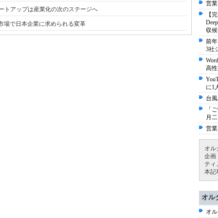
営業
ートアップは産業化の次のステージへ
【完
De
N市場で日本企業に求められる変革
収候
前年
3社
Wo
高性
Yo
に1
台風
「ご
月二
営業
オル
企画
ティ
本記
オル
オル