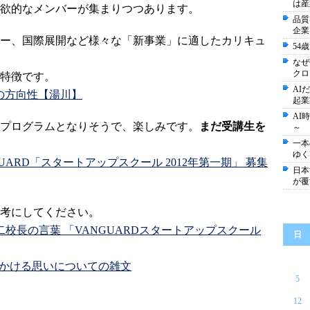
は産
欲的なメンバーが集まりつつあります。
品質
企業
ー、国際展開など様々な「新事業」に適したカリキュ
54
なぜ
クロ
特徴です。
AI
後の方向性【湯川】
起業
AI
プログラムとなりそうで、楽しみです。
まだ受講生を
～
一本
ゆく
GUARD「スタートアップスクール 2012年第一期」 募集
日本
が覆
考にしてください。
本荘修二校長の言葉 「VANGUARDスタートアップスクール
日
guardにかける思いについての雑文
5
12