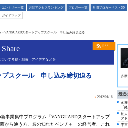
エントリー一覧
月間アクセスランキング
ブロガー一覧
月間ブロガーベスト30
ガイドマップ
e
>
VANGUARDスタートアップスクール 申し込み締切迫る
Share
RSS
について考察・刺激・アイデアなどを
アップスクール 申し込み締切迫る
多摩
最近
»
2012/01/16
AI
「経
他人
スの新事業集中プログラム「VANGUARDスタートアップ
アド
西から通う方、名の知れたベンチャーの経営者、これ
宇宙