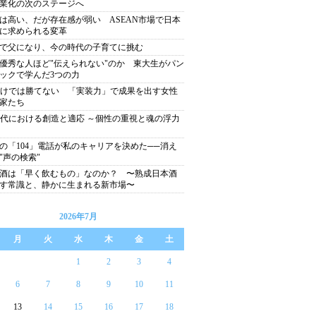
業化の次のステージへ
は高い、だが存在感が弱い ASEAN市場で日本
に求められる変革
歳で父になり、今の時代の子育てに挑む
優秀な人ほど"伝えられない"のか 東大生がパン
ックで学んだ3つの力
だけでは勝てない 「実装力」で成果を出す女性
家たち
時代における創造と適応 ～個性の重視と魂の浮力
の「104」電話が私のキャリアを決めた──消え
"声の検索"
酒は「早く飲むもの」なのか？ 〜熟成日本酒
す常識と、静かに生まれる新市場〜
2026年7月
月
火
水
木
金
土
1
2
3
4
6
7
8
9
10
11
13
14
15
16
17
18