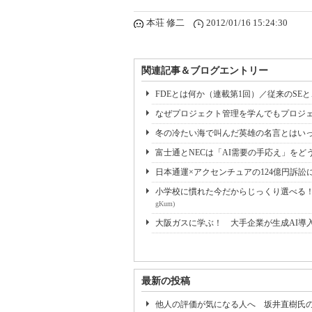
本荘 修二
2012/01/16 15:24:30
関連記事＆ブログエントリー
FDEとは何か（連載第1回）／従来のSE
なぜプロジェクト管理を学んでもプロジェ
冬の冷たい海で叫んだ英雄の名言とはいっ
富士通とNECは「AI需要の手応え」をどう
日本通運×アクセンチュアの124億円訴訟
小学校に慣れた今だからじっくり選べる！ 
gKum)
大阪ガスに学ぶ！ 大手企業が生成AI導
最新の投稿
他人の評価が気になる人へ 坂井直樹氏