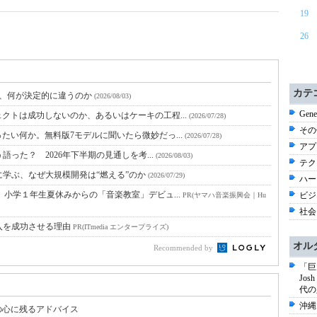
19
26
カテ
と、何が決定的に違うのか
(2026/08/03)
Gene
クトは成功しないのか、あるいはケーキの工程...
(2026/07/28)
その他
たい何か。無料版7モデルに聞いたら微妙だっ...
(2026/07/28)
アプ
語った？ 2026年下半期の見通しを考...
(2026/08/03)
テク
に学ぶ、なぜ大規模開発は“燃える”のか
(2026/07/29)
ハー
小学１年生夏休みからの「音楽教室」デビュ...
ビジネ
PR(ヤマハ音楽振興会｜Hu
社会 
入を成功させる理由
PR(ITmedia エンタープライズ)
オル
Recommended by
「巨
Jo
代の
沖縄
の心に残るアドバイス