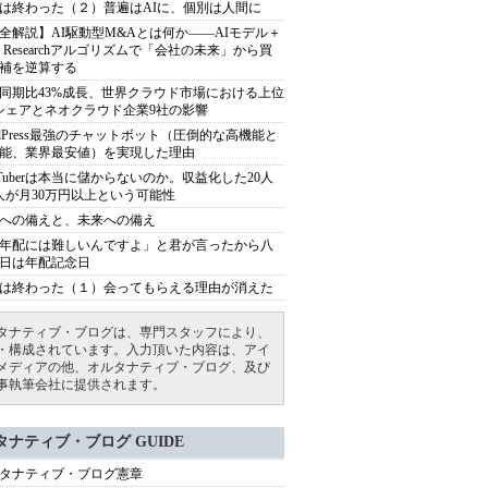
は終わった（２）普遍はAIに、個別は人間に
全解説】AI駆動型M&Aとは何か――AIモデル＋
ep Researchアルゴリズムで「会社の未来」から買
補を逆算する
同期比43%成長、世界クラウド市場における上位
シェアとネオクラウド企業9社の影響
rdPress最強のチャットボット（圧倒的な高機能と
能、業界最安値）を実現した理由
uTuberは本当に儲からないのか。収益化した20人
人が月30万円以上という可能性
への備えと、未来への備え
年配には難しいんですよ」と君が言ったから八
日は年配記念日
は終わった（１）会ってもらえる理由が消えた
タナティブ・ブログは、専門スタッフにより、
・構成されています。入力頂いた内容は、アイ
メディアの他、オルタナティブ・ブログ、及び
事執筆会社に提供されます。
タナティブ・ブログ GUIDE
タナティブ・ブログ憲章