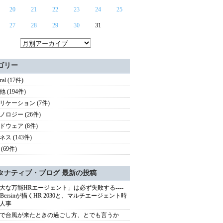
20
21
22
23
24
25
27
28
29
30
31
ゴリー
ral (17件)
 (194件)
リケーション (7件)
ノロジー (26件)
ドウェア (8件)
ス (143件)
(69件)
タナティブ・ブログ 最新の投稿
大な万能HRエージェント」は必ず失敗する----
sh Bersinが描くHR 2030と、マルチエージェント時
人事
で台風が来たときの過ごし方、とでも言うか