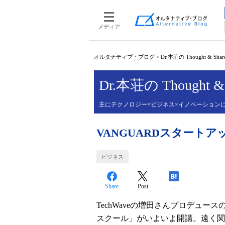
メディア
オルタナティブ・ブログ
>
Dr.本荘の Thought & Shar
Dr.本荘の Thought & 
主にテクノロジー×ビジネス×イノベーション
VANGUARDスタート
ビジネス
Share
Post
-
TechWaveの増田さんプロデュー
スクール」がいよいよ開講。遠く関