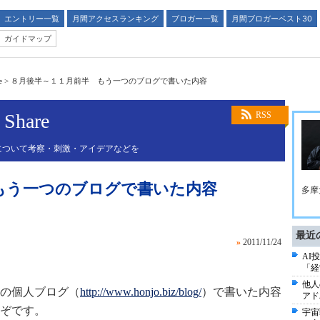
エントリー一覧
月間アクセスランキング
ブロガー一覧
月間ブロガーベスト30
ガイドマップ
e
>
８月後半～１１月前半 もう一つのブログで書いた内容
Share
RSS
について考察・刺激・アイデアなどを
もう一つのブログで書いた内容
多摩
最近
»
2011/11/24
AI
「経
他人
の個人ブログ（
http://www.honjo.biz/blog/
）で書いた内容
アド
ぞです。
宇宙