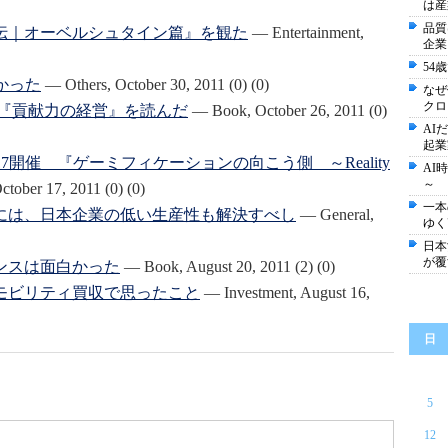
は産
品質
伝｜オーベルシュタイン篇』を観た
—
Entertainment
,
企業
54
よかった
—
Others
,
October 30, 2011
(0)
(0)
なぜ
クロ
著『貢献力の経営』を読んだ
—
Book
,
October 26, 2011
(0)
AI
起業
/17開催 『ゲーミフィケーションの向こう側 ～Reality
AI
～
ctober 17, 2011
(0)
(0)
一本
には、日本企業の低い生産性も解決すべし
—
General
,
ゆく
日本
が覆
ンスは面白かった
—
Book
,
August 20, 2011
(2)
(0)
モビリティ買収で思ったこと
—
Investment
,
August 16,
日
5
12