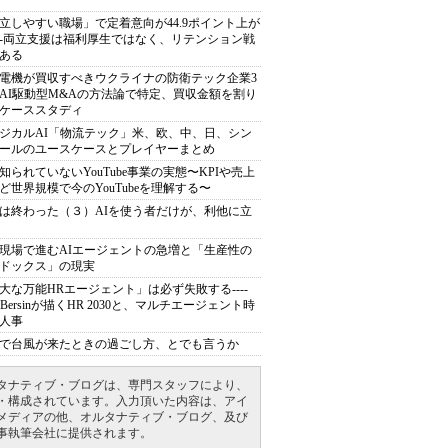
立しやすい職場」で定着意向が44.9ポイント上が
---両立支援は福利厚生ではなく、リテンション戦
ある
電機が買収すべきウクライナの防衛テック企業3
AI駆動型M&Aの方法論で特定、買収金額を割り
ケーススタディ
ジカルAI「物流テック」米、欧、中、日、シン
ールのユースケースとプレイヤーまとめ
知られていないYouTube事業の実態〜KPIや売上
ど世界規模で今のYouTubeを理解する〜
は終わった（３）AIを使う者だけが、利他に立
現場で進むAIエージェントの急増と「生産性の
ドックス」の現実
大な万能HRエージェント」は必ず失敗する----
sh Bersinが描くHR 2030と、マルチエージェント時
人事
で台風が来たときの過ごし方、とでも言うか
タナティブ・ブログは、専門スタッフにより、
・構成されています。入力頂いた内容は、アイ
メディアの他、オルタナティブ・ブログ、及び
事執筆会社に提供されます。