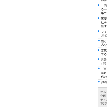
影響
「両
る-
略で
三菱
社を
出す
フィ
ガポ
割と
高な
営業
てる
営業
パラ
「巨
Jo
代の
沖縄
オル
企画
ティ
本記