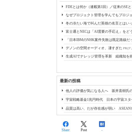
FDEとは何か（連載第1回）／従来のSE
なぜプロジェクト管理を学んでもプロジェ
冬の冷たい海で叫んだ英雄の名言とはいっ
富士通とNECは「AI需要の手応え」をどう
「日本IBMのNHK案件失敗は既定路線だ
デノンの空間オーディオ、凄すぎた
PR(デ
生成AIでナレッジ管理を革新 組織知を
最新の投稿
他人の評価が気になる人へ 坂井直樹氏
宇宙戦略基金1兆円時代 日本の宇宙スタ
品質は高い、だが存在感が弱い ASEA
Share
Post
-