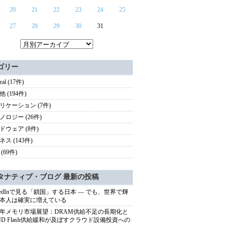
20
21
22
23
24
25
27
28
29
30
31
ゴリー
ral (17件)
 (194件)
リケーション (7件)
ノロジー (26件)
ドウェア (8件)
ス (143件)
(69件)
タナティブ・ブログ 最新の投稿
nkedInで見る「鎖国」する日本 ― でも、世界で輝
本人は確実に増えている
27年メモリ市場展望：DRAM供給不足の長期化と
ND Flash供給緩和が及ぼすクラウド設備投資への