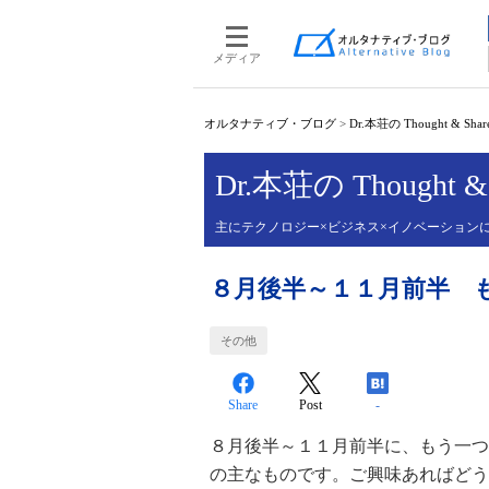
メディア
オルタナティブ・ブログ
>
Dr.本荘の Thought & Shar
Dr.本荘の Thought & 
主にテクノロジー×ビジネス×イノベーション
８月後半～１１月前半 
その他
Share
Post
-
８月後半～１１月前半に、もう一つ
の主なものです。ご興味あればどう