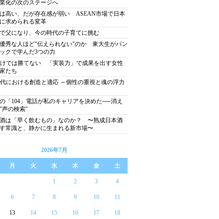
業化の次のステージへ
は高い、だが存在感が弱い ASEAN市場で日本
に求められる変革
歳で父になり、今の時代の子育てに挑む
優秀な人ほど"伝えられない"のか 東大生がパン
ックで学んだ3つの力
だけでは勝てない 「実装力」で成果を出す女性
家たち
時代における創造と適応 ～個性の重視と魂の浮力
の「104」電話が私のキャリアを決めた──消え
"声の検索"
酒は「早く飲むもの」なのか？ 〜熟成日本酒
す常識と、静かに生まれる新市場〜
2026年7月
月
火
水
木
金
土
1
2
3
4
6
7
8
9
10
11
13
14
15
16
17
18