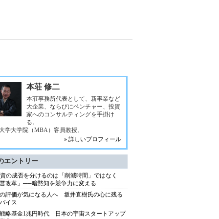
本荘 修二
本荘事務所代表として、新事業など
大企業、ならびにベンチャー、投資
家へのコンサルティングを手掛け
る。
大学大学院（MBA）客員教授。
» 詳しいプロフィール
のエントリー
投資の成否を分けるのは「削減時間」ではなく
営改革」──暗黙知を競争力に変える
の評価が気になる人へ 坂井直樹氏の心に残る
バイス
戦略基金1兆円時代 日本の宇宙スタートアップ