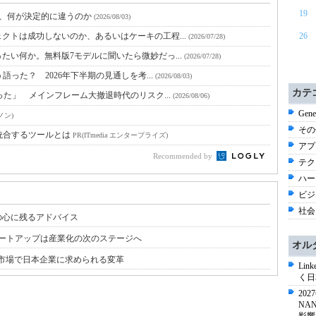
19
と、何が決定的に違うのか
(2026/08/03)
クトは成功しないのか、あるいはケーキの工程...
26
(2026/07/28)
たい何か。無料版7モデルに聞いたら微妙だっ...
(2026/07/28)
語った？ 2026年下半期の見通しを考...
(2026/08/03)
カテ
った」 メインフレーム大撤退時代のリスク...
(2026/08/06)
Gene
ノン)
その他
統合するツールとは
PR(ITmedia エンタープライズ)
アプ
Recommended by
テク
ハー
ビジネ
社会 
の心に残るアドバイス
ートアップは産業化の次のステージへ
オル
N市場で日本企業に求められる変革
Li
く日
20
NA