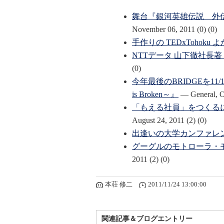
舞台『銀河英雄伝説 外
November 06, 2011
(0)
(0)
手作りの TEDxTohoku 
NTTデータ 山下徹社長
(0)
今年最後のBRIDGEを11
is Broken～』
—
General
,
O
「もえる社員」をつくる
August 24, 2011
(2)
(0)
出逢いの大学カンファレ
グーグルのモトローラ・
2011
(2)
(0)
本荘 修二
2011/11/24 13:00:00
関連記事＆ブログエントリー