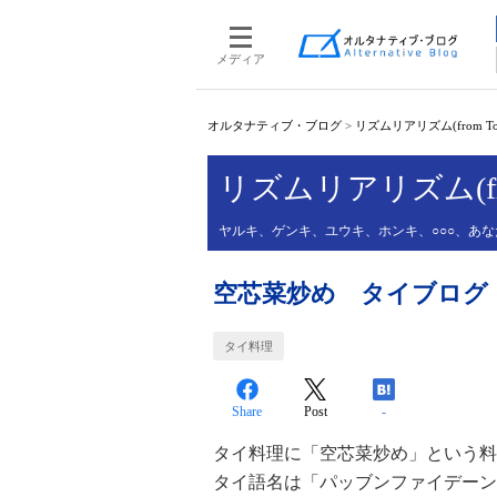
メディア
オルタナティブ・ブログ
>
リズムリアリズム(from Tokyo
リズムリアリズム(from T
ヤルキ、ゲンキ、ユウキ、ホンキ、○○○、あ
空芯菜炒め タイブログ
タイ料理
Share
Post
-
タイ料理に「空芯菜炒め」という料
タイ語名は「パッブンファイデーン