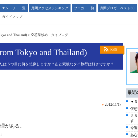
エントリー一覧
月間アクセスランキング
ブロガー一覧
月間ブロガーベスト30
ガイドマップ
 and Thailand)
>
空芯菜炒め タイブログ
okyo and Thailand)
RSS
なたは５つ目に何を想像しますか？あと素敵なタイ旅行は好きですか？
最近
▼３
»
2012/11/17
仮想
２５
す
理がある。
今週
」
あな