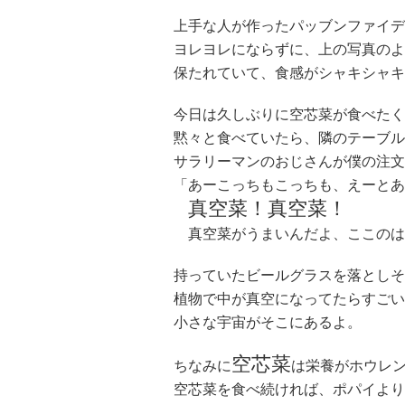
上手な人が作ったパッブンファイデ
ヨレヨレにならずに、上の写真のよ
保たれていて、食感がシャキシャキ
今日は久しぶりに空芯菜が食べたく
黙々と食べていたら、隣のテーブル
サラリーマンのおじさんが僕の注文
「あーこっちもこっちも、えーとあ
真空菜！真空菜！
真空菜がうまいんだよ、ここのは
持っていたビールグラスを落としそ
植物で中が真空になってたらすごい
小さな宇宙がそこにあるよ。
空芯菜
ちなみに
は栄養がホウレ
空芯菜を食べ続ければ、ポパイより