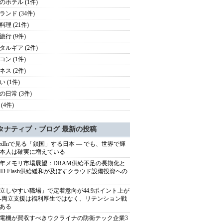
のホテル (1件)
ランド (34件)
理 (21件)
旅行 (9件)
タルギア (2件)
コン (1件)
ネス (2件)
 (1件)
の日常 (3件)
(4件)
タナティブ・ブログ 最新の投稿
nkedInで見る「鎖国」する日本 ― でも、世界で輝
本人は確実に増えている
27年メモリ市場展望：DRAM供給不足の長期化と
ND Flash供給緩和が及ぼすクラウド設備投資への
立しやすい職場」で定着意向が44.9ポイント上が
---両立支援は福利厚生ではなく、リテンション戦
ある
電機が買収すべきウクライナの防衛テック企業3