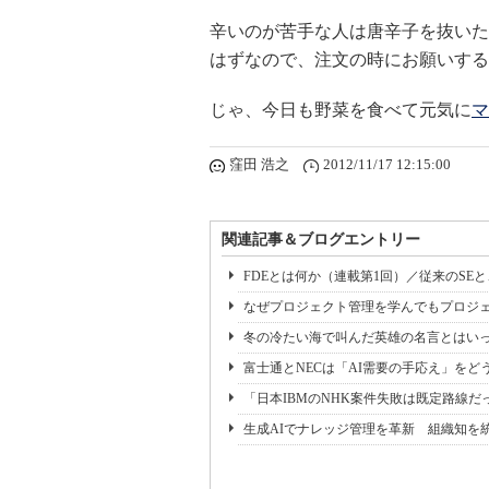
辛いのが苦手な人は唐辛子を抜いた
はずなので、注文の時にお願いする
じゃ、今日も野菜を食べて元気に
マ
窪田 浩之
2012/11/17 12:15:00
関連記事＆ブログエントリー
FDEとは何か（連載第1回）／従来のSE
なぜプロジェクト管理を学んでもプロジェ
冬の冷たい海で叫んだ英雄の名言とはいっ
富士通とNECは「AI需要の手応え」をどう
「日本IBMのNHK案件失敗は既定路線だ
生成AIでナレッジ管理を革新 組織知を