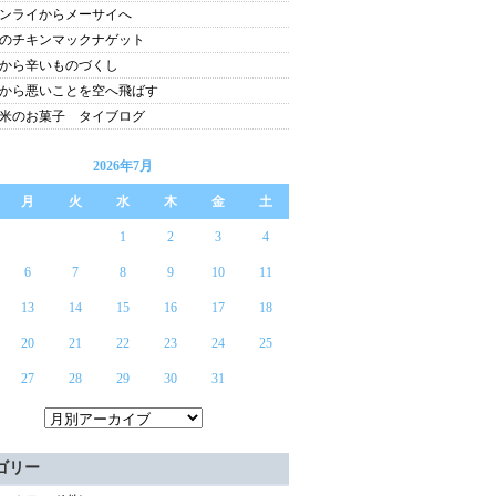
ンライからメーサイへ
のチキンマックナゲット
から辛いものづくし
から悪いことを空へ飛ばす
米のお菓子 タイブログ
2026年7月
月
火
水
木
金
土
1
2
3
4
6
7
8
9
10
11
13
14
15
16
17
18
20
21
22
23
24
25
27
28
29
30
31
ゴリー