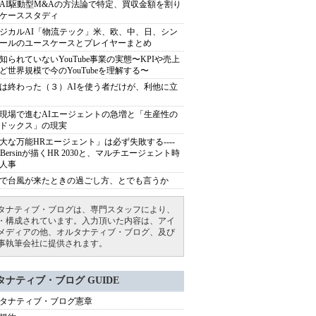
AI駆動型M&Aの方法論で特定、買収金額を割り
ケーススタディ
ジカルAI「物流テック」米、欧、中、日、シン
ールのユースケースとプレイヤーまとめ
知られていないYouTube事業の実態〜KPIや売上
ど世界規模で今のYouTubeを理解する〜
は終わった（３）AIを使う者だけが、利他に立
現場で進むAIエージェントの急増と「生産性の
ドックス」の現実
大な万能HRエージェント」は必ず失敗する----
sh Bersinが描くHR 2030と、マルチエージェント時
人事
で台風が来たときの過ごし方、とでも言うか
タナティブ・ブログは、専門スタッフにより、
・構成されています。入力頂いた内容は、アイ
メディアの他、オルタナティブ・ブログ、及び
事執筆会社に提供されます。
タナティブ・ブログ GUIDE
タナティブ・ブログ憲章