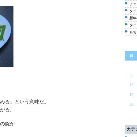
チェ
タイ
新年
タイ
もち
日
5
12
19
める」という意味だ。
26
がる。
の腕が
カテ