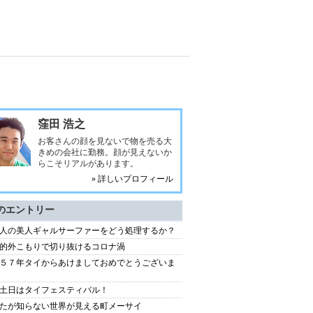
窪田 浩之
お客さんの顔を見ないで物を売る大
きめの会社に勤務。顔が見えないか
らこそリアルがあります。
» 詳しいプロフィール
のエントリー
人の美人ギャルサーファーをどう処理するか？
的外こもりで切り抜けるコロナ渦
５７年タイからあけましておめでとうございま
土日はタイフェスティバル！
たが知らない世界が見える町メーサイ