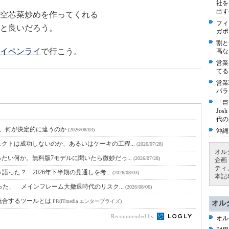
社を
出す
空芯菜炒めを作ってくれる
フィ
と良いだろう。
ガポ
割と
イペンライ
で行こう。
高な
営業
てる
営業
パラ
「巨
Jo
代の
と、何が決定的に違うのか
(2026/08/03)
沖縄
クトは成功しないのか、あるいはケーキの工程...
(2026/07/28)
オル
たい何か。無料版7モデルに聞いたら微妙だっ...
(2026/07/28)
企画
ティ
語った？ 2026年下半期の見通しを考...
(2026/08/03)
本記
った」 メインフレーム大撤退時代のリスク...
(2026/08/06)
統合するツールとは
PR(ITmedia エンタープライズ)
オル
Recommended by
オル