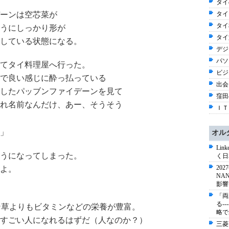
タイ
ーンは空芯菜が
タイ
タイ料
うにしっかり形が
タイ
している状態になる。
デジ
パソ
てタイ料理屋へ行った。
ビジ
で良い感じに酔っ払っている
出会い
したパッブンファイデーンを見て
窪田
れ名前なんだけ、あー、そうそう
ＩＴ 
」
オル
Li
うになってしまった。
く日
20
よ。
NA
影響
「両
る-
ン草よりもビタミンなどの栄養が豊富。
略で
すごい人になれるはずだ（人なのか？）
三菱