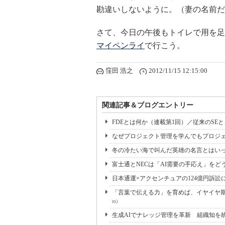
勘違いしないように。（妻の名前だ
さて、今日の午後もトイレで用を足
マイペンライ
で行こう。
窪田 浩之
2012/11/15 12:15:00
関連記事＆ブログエントリー
FDEとは何か（連載第1回）／従来のSE
なぜプロジェクト管理を学んでもプロジェ
冬の冷たい海で叫んだ英雄の名言とはいっ
富士通とNECは「AI需要の手応え」をどう
日本通運×アクセンチュアの124億円訴訟
「言葉で伝える力」を育めば、イヤイヤ期も
m)
生成AIでナレッジ管理を革新 組織知を