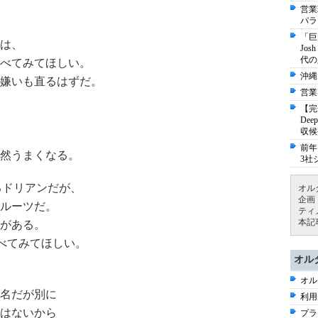
営業
パラ
「巨
は、
Jo
代の
べてみてほしい。
沖縄
嫌いも直るはずだ。
営業
【完
De
収候
前年
然うまくなる。
3社
るドリアンだが、
オル
企画
フルーツだ。
ティ
本記
がある。
べてみてほしい。
オル
オル
名だが別に
利用
はないから
プラ