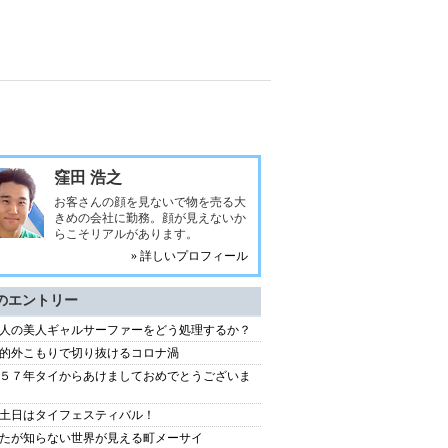
窪田 浩之
お客さんの顔を見ないで物を売る大
きめの会社に勤務。顔が見えないか
らこそリアルがあります。
» 詳しいプロフィール
のエントリー
人の美人ギャルサーファーをどう処理するか？
的外こもりで切り抜けるコロナ渦
５７年タイからあけましておめでとうございま
土日はタイフェスティバル！
たが知らない世界が見える町メーサイ