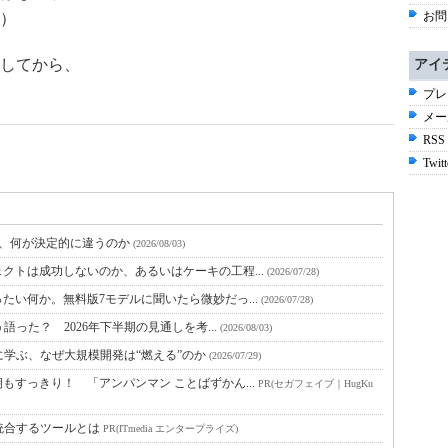
お問
）
してから、
アイ
プレ
メー
RSS
Twitt
と、何が決定的に違うのか
(2026/08/03)
クトは成功しないのか、あるいはケーキの工程...
(2026/07/28)
たい何か。無料版7モデルに聞いたら微妙だっ...
(2026/07/28)
語った？ 2026年下半期の見通しを考...
(2026/08/03)
に学ぶ、なぜ大規模開発は“燃える”のか
(2026/07/29)
すっきり！ 「アンパンマン ことばずかん...
PR(セガフェイブ｜HugKu
統合するツールとは
PR(ITmedia エンタープライズ)