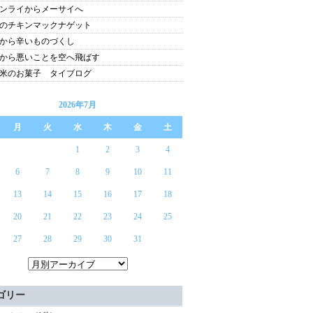
ンライからメーサイへ
のチキンマックナゲット
から辛いものづくし
から悪いことを空へ飛ばす
米のお菓子 タイブログ
2026年7月
月
火
水
木
金
土
1
2
3
4
6
7
8
9
10
11
13
14
15
16
17
18
20
21
22
23
24
25
27
28
29
30
31
ゴリー