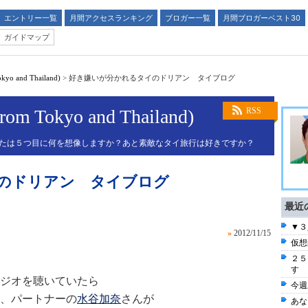
エントリー一覧
月間アクセスランキング
ブロガー一覧
月間ブロガーベスト30
ガイドマップ
 and Thailand)
>
好き嫌いが分かれるタイのドリアン タイブログ
okyo and Thailand)
RSS
なたは５つ目に何を想像しますか？あと素敵なタイ旅行は好きですか？
のドリアン タイブログ
最近
▼３
»
2012/11/15
仮想
２５
す
ジオを聴いていたら
今週
、パートナーの
水谷加奈
さんが
あな