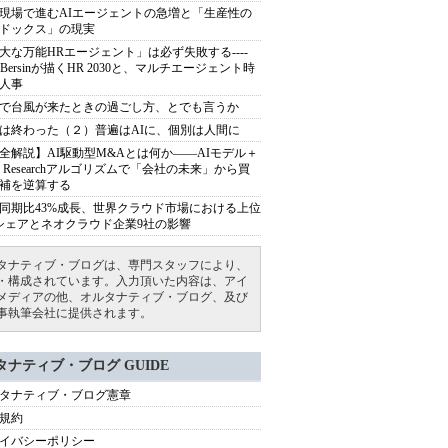
現場で進むAIエージェントの急増と「生産性の
ドックス」の現実
大な万能HRエージェント」は必ず失敗する----
sh Bersinが描くHR 2030と、マルチエージェント時
人事
で台風が来たときの過ごし方、とでも言うか
は終わった（２）普遍はAIに、個別は人間に
全解説】AI駆動型M&Aとは何か――AIモデル＋
ep Researchアルゴリズムで「会社の未来」から買
補を逆算する
同期比43%成長、世界クラウド市場における上位
シェアとネオクラウド企業9社の影響
タナティブ・ブログは、専門スタッフにより、
・構成されています。入力頂いた内容は、アイ
メディアの他、オルタナティブ・ブログ、及び
事執筆会社に提供されます。
タナティブ・ブログ GUIDE
タナティブ・ブログ憲章
規約
イバシーポリシー