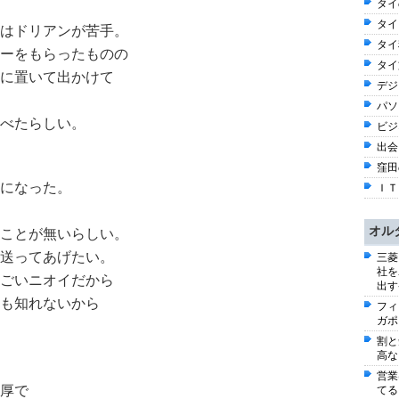
タイ
タイ
はドリアンが苦手。
タイ料
ーをもらったものの
タイ
に置いて出かけて
デジ
パソ
べたらしい。
ビジ
出会い
窪田
になった。
ＩＴ 
オル
ことが無いらしい。
送ってあげたい。
三菱
社を
ごいニオイだから
出す
も知れないから
フィ
ガポ
割と
高な
営業
厚で
てる