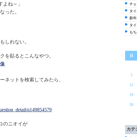
すよね～」
チェ
タイ
なった。
新年
タイ
もち
もしれない。
クを貼るとこんなやつ。
日
像
5
ーネットを検索してみたら、
12
19
26
/question_detail/q149854579
コのニオイが
カテ