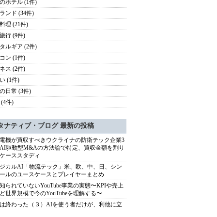
のホテル (1件)
ランド (34件)
理 (21件)
旅行 (9件)
タルギア (2件)
コン (1件)
ネス (2件)
 (1件)
の日常 (3件)
(4件)
タナティブ・ブログ 最新の投稿
電機が買収すべきウクライナの防衛テック企業3
AI駆動型M&Aの方法論で特定、買収金額を割り
ケーススタディ
ジカルAI「物流テック」米、欧、中、日、シン
ールのユースケースとプレイヤーまとめ
知られていないYouTube事業の実態〜KPIや売上
ど世界規模で今のYouTubeを理解する〜
は終わった（３）AIを使う者だけが、利他に立