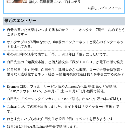
詳しい活動状況については
コチラ
» 詳しいプロフィール
最近のエントリー
自分の書いた文章はいつまで残るのか？ ～ オルタナ 7周年 おめでとう
ございます～
オルタナブログ6周年なので、6年前のインターネットと現在のインターネッ
トを比べてみる。
私の2010年を漢字で表すと「再」。2011年は「破」にしたいです。
白田先生の「知識資本論」と個人論文集「我がＴＯＳＯ」が電子出版で発売
10月30日（土）開催、白田先生、津田大介さん出演。ロージナ茶会特別篇・
限りなく透明化するネット社会 ～情報可視化推進は我々を幸せにするのか？
～
Evernote CEO、フィル・リービン 氏やAmazonの小島 英揮 氏などが講演、
「AIPクラウド3DAYS」が10月2日(土)～10月4日(月)福岡で開催。
白田先生「ベーシックインカム」について語る。(ついでに私の本のCMも)
Twitterについての本を出版しました、タイトルは「ツイッター仕事術」で
す。
ねとすたにハブられた白田先生が12月19日にイベントを行うようです。
12月5日に行われるTwitter研究会で講演します。