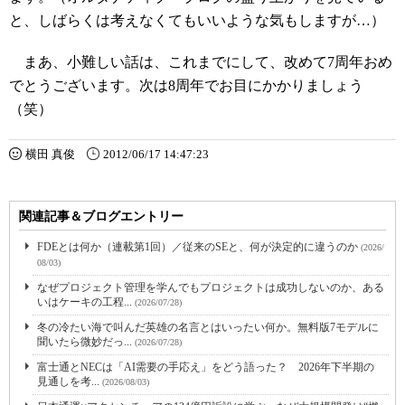
と、しばらくは考えなくてもいいような気もしますが…）
まあ、小難しい話は、これまでにして、改めて7周年おめ
でとうございます。次は8周年でお目にかかりましょう
（笑）
横田 真俊
2012/06/17 14:47:23
関連記事＆ブログエントリー
FDEとは何か（連載第1回）／従来のSEと、何が決定的に違うのか
(2026/
08/03)
なぜプロジェクト管理を学んでもプロジェクトは成功しないのか、ある
いはケーキの工程...
(2026/07/28)
冬の冷たい海で叫んだ英雄の名言とはいったい何か。無料版7モデルに
聞いたら微妙だっ...
(2026/07/28)
富士通とNECは「AI需要の手応え」をどう語った？ 2026年下半期の
見通しを考...
(2026/08/03)