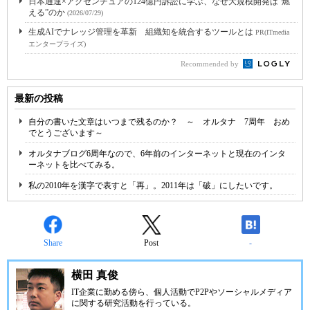
日本通運×アクセンチュアの124億円訴訟に学ぶ、なぜ大規模開発は“燃
える”のか
(2026/07/29)
生成AIでナレッジ管理を革新 組織知を統合するツールとは
PR(ITmedia
エンタープライズ)
Recommended by
最新の投稿
自分の書いた文章はいつまで残るのか？ ～ オルタナ 7周年 おめ
でとうございます～
オルタナブログ6周年なので、6年前のインターネットと現在のインタ
ーネットを比べてみる。
私の2010年を漢字で表すと「再」。2011年は「破」にしたいです。
Share
Post
-
横田 真俊
IT企業に勤める傍ら、個人活動でP2Pやソーシャルメディア
に関する研究活動を行っている。