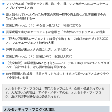
フィジカルAI「物流テック」米、欧、中、日、シンガポールのユースケース
とプレイヤーまとめ
割と知られていないYouTube事業の実態〜KPIや売上高など世界規模で今の
YouTubeを理解する〜
営業は終わった（３）AIを使う者だけが、利他に立てる
営業現場で進むAIエージェントの急増と「生産性のパラドックス」の現実
「巨大な万能HRエージェント」は必ず失敗する----Josh Bersinが描くHR 2030
と、マルチエージェント時代の人事
沖縄で台風が来たときの過ごし方、とでも言うか
営業は終わった（２）普遍はAIに、個別は人間に
【完全解説】AI駆動型M&Aとは何か――AIモデル＋Deep Researchアルゴリズ
ムで「会社の未来」から買収候補を逆算する
前年同期比43%成長、世界クラウド市場における上位3社シェアとネオクラウ
ド企業9社の影響
オルタナティブ・ブログは、専門スタッフにより、企画・構成されていま
す。入力頂いた内容は、アイティメディアの他、オルタナティブ・ブロ
グ、及び本記事執筆会社に提供されます。
オルタナティブ・ブログ GUIDE