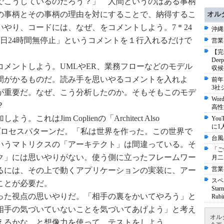
でこうしているのだろう？」 人間というのはある事柄
の事柄とその事柄の理由を対にすることで、納得するこ
オル
やり、コードには、なぜ、をコメントしよう。7 * 24
沖縄
「週7日24時間無停止」というコメントを１行入れるだけで
営業
【完
De
コメントしよう。UMLやER、業務フローなどのモデル
収候
間がかるものだ。読み手を思いやるコメントを入れよ
前年
3社
が重要だ。なぜ、こう分析したのか。そもそもこのモデ
Wo
？
高性
これはJim Coplienの「Architect Also
Yo
に1
う組織プロセスパターンだ。「私は世界を作った。この世界で
台風
いうマトリクスの「アーキテクト」は間違っている。そ
「ご
ク」には思いやりがない。使う側に立ったフレームワー
月二
営業
るには、その上で動くアプリケーションの実装に、アー
スペ
ことが必要だ。
St
った視点の思いやりだ。「相手の裏をかいてやろう」と
Ru
相手の気づいていないことを気づいてあげよう」と考え
オル
えるかな、と想像力を使って、テストをしよう。