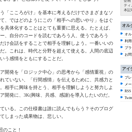
企画
ティ
本記
う「こころがけ」を基本に考えるだけでさまざまなソ
て、ではどのようにこの「相手への思いやり」をはぐ
オル
を具体化することはとても重要に思える。たとえば、
オル
ー、自分のコードを読むであろう人、使うであろう
利用
だけ会話をすることで相手を理解しよう。一番いいの
プラ
だ。これは、時代と分野を超えて使える。人間の底辺
お問
いう感情をともにすることだ。
アイ
ア開発を「ロジック中心」の思考から「感情重視」の
プレ
れていない、「行間感情」を伝えるために、共感力と
メー
。相手に興味を持とう、相手を理解しようと努力しよ
RSS
ア開発に、3K(興味、共感、感謝)を導入したいのだ。
Twitt
ている。この仕様書は誰に読んでもらう？そのプログ
てしまった成果物は、悲しい。
参照のこと！