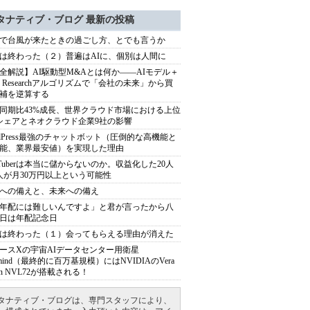
タナティブ・ブログ 最新の投稿
で台風が来たときの過ごし方、とでも言うか
は終わった（２）普遍はAIに、個別は人間に
全解説】AI駆動型M&Aとは何か――AIモデル＋
ep Researchアルゴリズムで「会社の未来」から買
補を逆算する
同期比43%成長、世界クラウド市場における上位
シェアとネオクラウド企業9社の影響
rdPress最強のチャットボット（圧倒的な高機能と
能、業界最安値）を実現した理由
uTuberは本当に儲からないのか。収益化した20人
人が月30万円以上という可能性
への備えと、未来への備え
年配には難しいんですよ」と君が言ったから八
日は年配記念日
は終わった（１）会ってもらえる理由が消えた
ースXの宇宙AIデータセンター用衛星
armind（最終的に百万基規模）にはNVIDIAのVera
bin NVL72が搭載される！
タナティブ・ブログは、専門スタッフにより、