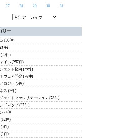
27
28
29
30
31
ゴリー
E (100件)
(23件)
h (20件)
ャイル (257件)
ジェクト指向 (59件)
トウェア開発 (76件)
ノロジー (5件)
ネス (2件)
ジェクトファシリテーション (73件)
ンドマップ (37件)
 (1件)
(12件)
(5件)
(2件)