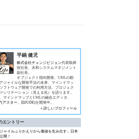
平鍋 健児
株式会社チェンジビジョン
代表取締
役社長、永和システムマネジメント
副社長。
オブジェクト指向開発、UMLの勘
アジャイルな開発手法の未来、マインドマッ
ソフトウェア開発での利用方法、プロジェク
ァシリテーション（見える化）を語ります。
、マインドマップとUMLの融合エディタ、
ah*(アスター、旧JUDE)
を開発中。
» 詳しいプロフィール
のエントリー
ジャイルふりかえりから価値を生み出す」日本
公開！