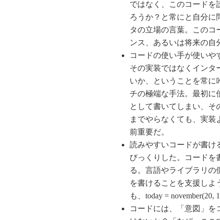
ではなく、このコードを
ろうか？と常にと自分に問いかけ
タの立場の言葉。このコ
ンス、あるいは将来の自
コードの使い手が使いや
その実装ではなくインタ
いか、ということを常に
チの極端な手法。最初に
として書いてしまい、そ
までやらなくても、実装
前重要だ。
読みやすいコードが書けること
びっくりした。コードを書く人
る。言語やライブラリの
を書けることを支援しよう。Act
も、today = november
コードには、「意図」を