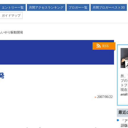
エントリー一覧
月間アクセスランキング
ブロガー一覧
月間ブロガーベスト30
ガイドマップ
 おもいやり駆動開発
RSS
発
所、
プの
トフ
現在
ast
»
2007/06/22
最近
「ア
語版