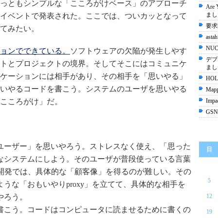
っともシンプルな「こころがけベース」のアプローチ
Are
まし
7夏イベントで発表された。ここでは、ついカッとなって
要求
てみたい。
ast
NU
ョンでできている。
ソフトウェアの欠陥が発生しやす
デブ
トとプロジェクトの境界。そしてそこにはコミュニケ
まし
ケーションには相手があり、その相手を「思いやる」
HOL
いやるコードを書こう。システムのユーザを思いやる
Mapp
こころがけ」だ。
Impa
GSN(
ユーザー」を思いやろう。ストレスなく使え、「思った
日
なシステムにしよう。そのユーザが普段使っている言葉
品開発では、具体的な「顧客像」を得るのが難しい。その
5
うな「おもいやりproxy」を立てて、具体的な相手を
やろう。
12
書こう。コードはコンピュータに読ませるために書くの
19