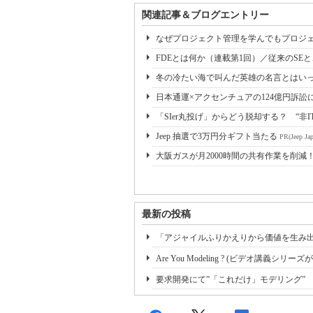
関連記事＆ブログエントリー
なぜプロジェクト管理を学んでもプロジェ
FDEとは何か（連載第1回）／従来のSE
冬の冷たい海で叫んだ英雄の名言とはいっ
日本通運×アクセンチュアの124億円訴訟
「SIer丸投げ」からどう脱却する？ “非I
Jeep 抽選で3万円分ギフト当たる
PR(Jeep Jap
大阪ガスが月2000時間の共有作業を削減
最新の投稿
「アジャイルふりかえりから価値を生み
Are You Modeling ? (ビデオ講義シリ
要求開発にて”「これだけ」モデリング”