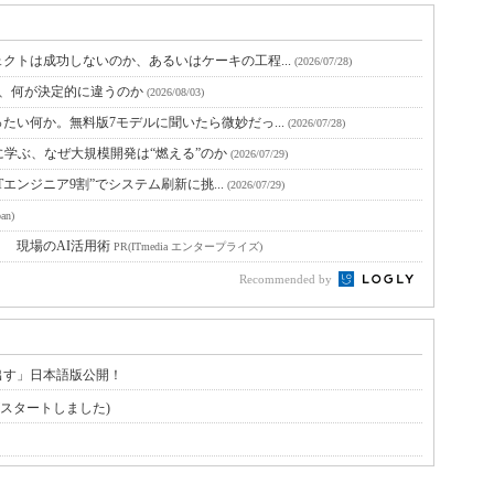
クトは成功しないのか、あるいはケーキの工程...
(2026/07/28)
と、何が決定的に違うのか
(2026/08/03)
たい何か。無料版7モデルに聞いたら微妙だっ...
(2026/07/28)
に学ぶ、なぜ大規模開発は“燃える”のか
(2026/07/29)
Tエンジニア9割”でシステム刷新に挑...
(2026/07/29)
an)
！ 現場のAI活用術
PR(ITmedia エンタープライズ)
Recommended by
出す」日本語版公開！
ーズがスタートしました)