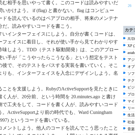
読む相手を思いやって書く。このコードは読みやすいだ
26
よう。 if (flag) と書かない。flag はコンピュー
ードを読んでいるのはペアプロの相手、将来のメンテナ
分だ。読みやすいコードを書こう。
カテ
すいインターフェイスにしよう。自分が書くコードは、
JUD
ーフェイスに着目し、それが使い手から見てわかりやす
XP 
吟味しよう。TDD（テスト駆動開発）は、このアプロー
asta
使い手が「こうやったらこうなる」という想定をテスト
アジ
の後で、そのテストをパスする実装を書いていく。そこ
オブ
よりも、インターフェイスを入念にデザインしよう。名
ソフ
テク
ビジ
を支援しよう。RubyのActiveSupportを見たときに
プロ
が、20分前、という時間を 20.minutes.ago と書け
マイ
側で工夫をして、コードを書く人が、読みやすいコード
リーン
iveSupportより前の時代でも、Ward Cuningham
生活 
(20, 1997) というコードを書いている。
社会 
コメントしよう。他人のコードを読んでこう思ったこと
音楽 