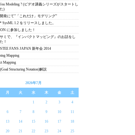
 You Modeling ? (ビデオ講義シリーズがスタートし
た)
開発にて”「これだけ」モデリング”
ah* SysML 1.2 をリリースしました。
CON に参加しました！
サミで、『インパクトマッピング』のお話をし
た！
STEE FANS JAPAN 新年会 2014
ing Mapping
ct Mapping
Goal Structuring Notation)解説
2026年7月
月
火
水
木
金
土
1
2
3
4
6
7
8
9
10
11
13
14
15
16
17
18
20
21
22
23
24
25