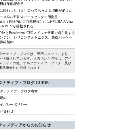
日は年配記念日
は終わった（１）会ってもらえる理由が消えた
ースXの宇宙AIデータセンター用衛星
armind（最終的に百万基規模）にはNVIDIAのVera
bin NVL72が搭載される！
IDIAとBroadcomのCPOスイッチ量産で顕在化する
ンジン、シリコンフォトニクス、先端パッケー
供給制約
タナティブ・ブログは、専門スタッフにより、
・構成されています。入力頂いた内容は、アイ
メディアの他、オルタナティブ・ブログ、及び
事執筆会社に提供されます。
タナティブ・ブログ GUIDE
タナティブ・ブログ憲章
規約
イバシーポリシー
い合わせ
ティメディアからのお知らせ