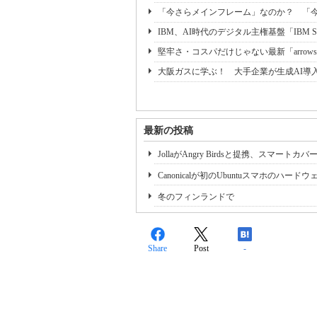
「今さらメインフレーム」なのか？ 「今こ
IBM、AI時代のデジタル主権基盤「IBM Sover
堅牢さ・コスパだけじゃない最新「arrow
大阪ガスに学ぶ！ 大手企業が生成AI導
最新の投稿
JollaがAngry Birdsと提携、スマートカ
Canonicalが初のUbuntuスマホのハー
冬のフィンランドで
Share
Post
-