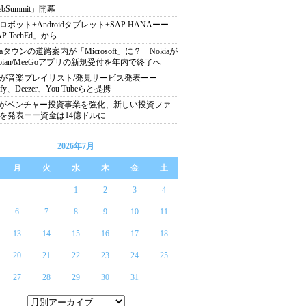
bSummit」開幕
goロボット+Androidタブレット+SAP HANAーー
P TechEd」から
kiaタウンの道路案内が「Microsoft」に？ Nokiaが
mbian/MeeGoアプリの新規受付を年内で終了へ
Cが音楽プレイリスト/発見サービス発表ーー
tify、Deezer、You Tubeらと提携
Pがベンチャー投資事業を強化、新しい投資ファ
を発表ーー資金は14億ドルに
2026年7月
月
火
水
木
金
土
1
2
3
4
6
7
8
9
10
11
13
14
15
16
17
18
20
21
22
23
24
25
27
28
29
30
31