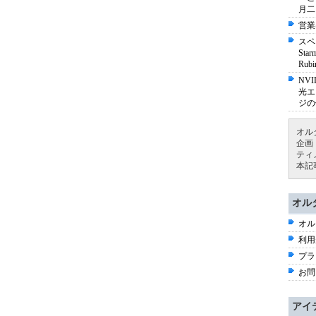
月二
営業
スペ
St
Ru
NV
光エ
ジの
オル
企画
ティ
本記
オル
オル
利用
プラ
お問
アイ