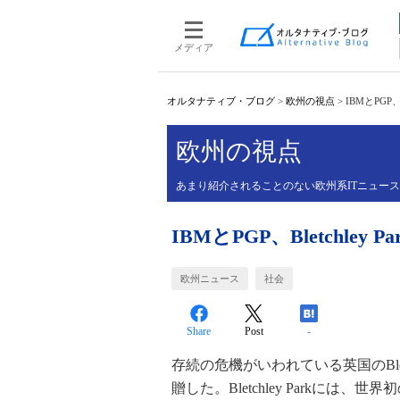
メディア
オルタナティブ・ブログ
>
欧州の視点
>
IBMとPGP、
欧州の視点
あまり紹介されることのない欧州系ITニュー
IBMとPGP、Bletchle
欧州ニュース
社会
Share
Post
-
存続の危機がいわれている英国のBletch
贈した。Bletchley Parkには、