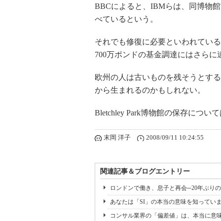
BBCによると、IBMらは、同博
べているという。
それでも修復に必要といわれている
700万ポンドの基金調達にはさらに
欧州の人は古いものを残そうとする
から生まれるのかもしれない。
Bletchley Park博物館の保存につい
末岡 洋子
2008/09/11 10:24:55
関連記事＆ブログエントリー
ロンドンで働き、息子と再会─20年ぶり
あなたは「SI」の本当の意味を知っていま
コンサル業界の「偏差値」は、本当に意