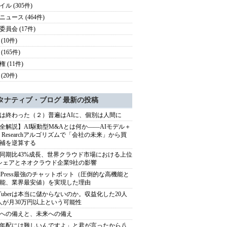
ル (305件)
ニュース (464件)
委員会 (17件)
(10件)
(165件)
 (11件)
(20件)
タナティブ・ブログ 最新の投稿
は終わった（２）普遍はAIに、個別は人間に
全解説】AI駆動型M&Aとは何か――AIモデル＋
ep Researchアルゴリズムで「会社の未来」から買
補を逆算する
同期比43%成長、世界クラウド市場における上位
シェアとネオクラウド企業9社の影響
rdPress最強のチャットボット（圧倒的な高機能と
能、業界最安値）を実現した理由
uTuberは本当に儲からないのか。収益化した20人
人が月30万円以上という可能性
への備えと、未来への備え
年配には難しいんですよ」と君が言ったから八