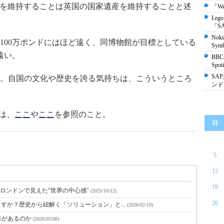
物館を維持することは英国の国家遺産を維持することと述
「We
Le
「SA
No
100万ポンドにはほど遠く、同博物館が目標としている
Sy
遠い。
BB
Spo
SA
。自国の文化や歴史を誇る気持ちは、こういうところ
ンド
ては、
ここ
や
ここ
を参照のこと。
日
5
12
19
のロンドンで見えた"世界の中心感"
(2025/10/12)
26
すか？歴史から紐解く「ソリューション」と...
(2026/02/10)
味があるのか
(2026/05/08)