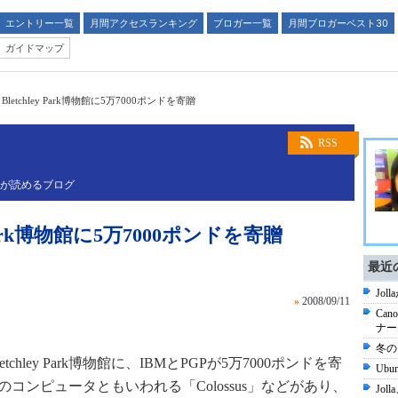
エントリー一覧
月間アクセスランキング
ブロガー一覧
月間ブロガーベスト30
ガイドマップ
Bletchley Park博物館に5万7000ポンドを寄贈
RSS
スが読めるブログ
y Park博物館に5万7000ポンドを寄贈
最近
Jo
»
2008/09/11
Ca
ナー
冬の
ley Park博物館に、IBMとPGPが5万7000ポンドを寄
Ub
世界初のコンピュータともいわれる「Colossus」などがあり、
Jo