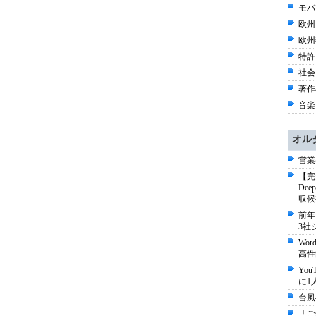
モバイ
欧州
欧州
特許 
社会 
著作権
音楽 
オル
営業
【完
De
収候
前年
3社
Wo
高性
Yo
に1
台風
「ご