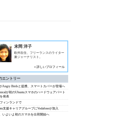
末岡 洋子
欧州在住、フリーランスのライター
兼ジャーナリスト。
» 詳しいプロフィール
のエントリー
llaがAngry Birdsと提携、スマートカバーが登場へ
nonicalが初のUbuntuスマホのハードウェアパート
を発表
フィンランドで
untu支援キャリアグループにVodafoneが加入
lla、いよいよ初のスマホを出荷開始へ