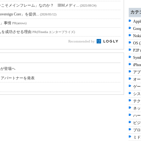
そメインフレーム」なのか？ IBMメディ...
(2025/09/24)
カテ
eign Core」を提供...
(2026/05/12)
Appl
s」事情
PR(arrows)
Goog
入を成功させる理由
PR(ITmedia エンタープライズ)
Noki
Recommended by
OS 
P2P 
Symb
iPho
バーが登場へ
アプ
ドウェアパートナーを発表
オー
ゲーム
シス
テク
ネッ
ハー
ビジネ
ブログ
ミド