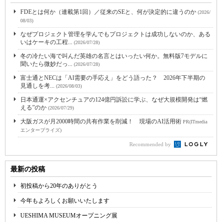
FDEとは何か（連載第1回）／従来のSEと、何が決定的に違うのか
(2026/
08/03)
なぜプロジェクト管理を学んでもプロジェクトは成功しないのか、ある
いはケーキの工程...
(2026/07/28)
冬の冷たい海で叫んだ英雄の名言とはいったい何か。無料版7モデルに
聞いたら微妙だっ...
(2026/07/28)
富士通とNECは「AI需要の手応え」をどう語った？ 2026年下半期の
見通しを考...
(2026/08/03)
日本通運×アクセンチュアの124億円訴訟に学ぶ、なぜ大規模開発は“燃
える”のか
(2026/07/29)
大阪ガスが月2000時間の共有作業を削減！ 現場のAI活用術
PR(ITmedia
エンタープライズ)
Recommended by
最新の投稿
初投稿から20年のありがとう
今年もよろしくお願いいたします
UESHIMA MUSEUMオープニング展