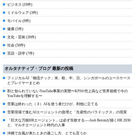
ビジネス (19件)
ミドルウェア (3件)
モバイル (9件)
健康 (5件)
文化・芸術 (30件)
社会 (50件)
言語・語学 (7件)
オルタナティブ・ブログ 最新の投稿
フィジカルAI「物流テック」米、欧、中、日、シンガポールのユースケース
とプレイヤーまとめ
割と知られていないYouTube事業の実態〜KPIや売上高など世界規模で今の
YouTubeを理解する〜
営業は終わった（３）AIを使う者だけが、利他に立てる
営業現場で進むAIエージェントの急増と「生産性のパラドックス」の現実
「巨大な万能HRエージェント」は必ず失敗する----Josh Bersinが描くHR 2030
と、マルチエージェント時代の人事
沖縄で台風が来たときの過ごし方、とでも言うか