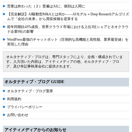
営業は終わった（２）普遍はAIに、個別は人間に
【完全解説】AI駆動型M&Aとは何か――AIモデル＋Deep Researchアルゴリズ
ムで「会社の未来」から買収候補を逆算する
前年同期比43%成長、世界クラウド市場における上位3社シェアとネオクラウ
ド企業9社の影響
WordPress最強のチャットボット（圧倒的な高機能と高性能、業界最安値）を
実現した理由
オルタナティブ・ブログは、専門スタッフにより、企画・構成されていま
す。入力頂いた内容は、アイティメディアの他、オルタナティブ・ブロ
グ、及び本記事執筆会社に提供されます。
オルタナティブ・ブログ GUIDE
オルタナティブ・ブログ憲章
利用規約
プライバシーポリシー
お問い合わせ
アイティメディアからのお知らせ