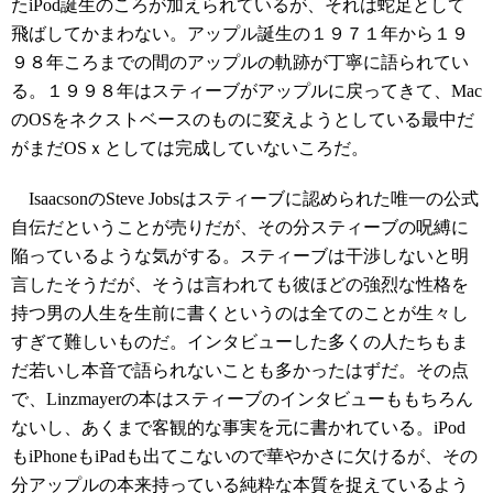
たiPod誕生のころが加えられているが、それは蛇足として
飛ばしてかまわない。アップル誕生の１９７１年から１９
９８年ころまでの間のアップルの軌跡が丁寧に語られてい
る。１９９８年はスティーブがアップルに戻ってきて、Mac
のOSをネクストベースのものに変えようとしている最中だ
がまだOSｘとしては完成していないころだ。
IsaacsonのSteve Jobsはスティーブに認められた唯一の公式
自伝だということが売りだが、その分スティーブの呪縛に
陥っているような気がする。スティーブは干渉しないと明
言したそうだが、そうは言われても彼ほどの強烈な性格を
持つ男の人生を生前に書くというのは全てのことが生々し
すぎて難しいものだ。インタビューした多くの人たちもま
だ若いし本音で語られないことも多かったはずだ。その点
で、Linzmayerの本はスティーブのインタビューももちろん
ないし、あくまで客観的な事実を元に書かれている。iPod
もiPhoneもiPadも出てこないので華やかさに欠けるが、その
分アップルの本来持っている純粋な本質を捉えているよう