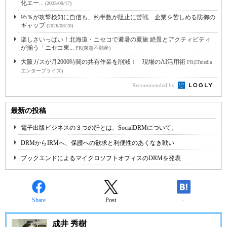
化エー...
(2025/09/17)
95％が攻撃検知に自信も、約半数が阻止に苦戦 企業を苦しめる防御の
ギャップ
(2026/03/20)
楽しさいっぱい！北海道・ニセコで避暑の夏旅 絶景とアクティビティ
が揃う「ニセコ東...
PR(東急不動産)
大阪ガスが月2000時間の共有作業を削減！ 現場のAI活用術
PR(ITmedia
エンタープライズ)
Recommended by
最新の投稿
電子出版ビジネスの３つの肝とは、SocialDRMについて。
DRMからIRMへ、保護への欲求と利便性のあくなき戦い
ブックエンドによるマイクロソフトオフィスのDRMを発表
Share
Post
-
成井 秀樹