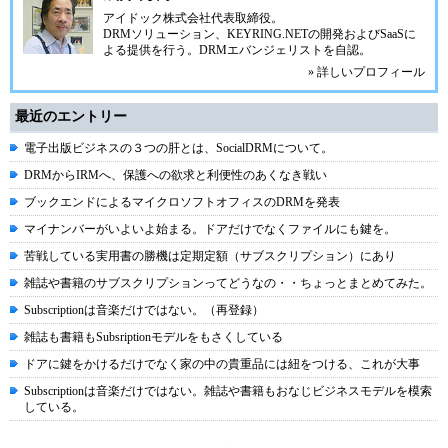
アイドック株式会社代表取締役。
DRMソリューション、
KEYRING.NET
の開発およびSaaSに
よる提供を行う。DRMエバンジェリストを自認。
» 詳しいプロフィール
最近のエントリー
電子出版ビジネスの３つの肝とは、SocialDRMについて。
DRMからIRMへ、保護への欲求と利便性のあくなき戦い
ブックエンドによるマイクロソフトオフィスのDRMを発表
マイナンバーがいよいよ始まる。ドアだけでなくファイルにも鍵を。
苦戦している実用書の勝機は定期定額（サブスクリプション）にあり
雑誌や書籍のサブスクリプションってどうなの・・ちょっとまとめてみた。
Subscriptionは音楽だけではない。（再登録）
雑誌も書籍もSubsriptionモデルをもさくしている
ドアに鍵をかけるだけでなく家の中の貴重品には紐をつける、これが大事
Subscriptionは音楽だけではない。雑誌や書籍もおなじビジネスモデルを模索
している。