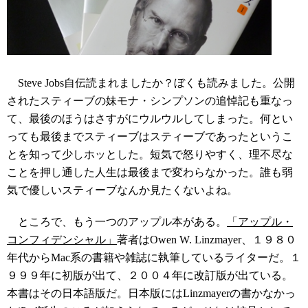
Steve Jobs自伝読まれましたか？ぼくも読みました。公開
されたスティーブの妹モナ・シンプソンの追悼記も重なっ
て、最後のほうはさすがにウルウルしてしまった。何とい
っても最後までスティーブはスティーブであったというこ
とを知って少しホッとした。短気で怒りやすく、理不尽な
ことを押し通した人生は最後まで変わらなかった。誰も弱
気で優しいスティーブなんか見たくないよね。
ところで、もう一つのアップル本がある。
「アップル・
コンフィデンシャル」
著者はOwen W. Linzmayer、１９８０
年代からMac系の書籍や雑誌に執筆しているライターだ。１
９９９年に初版が出て、２００４年に改訂版が出ている。
本書はその日本語版だ。日本版にはLinzmayerの書かなかっ