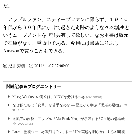
だ。
アップルファン、スティーブファンに限らず、１９７０
年代から８０年代にかけて起きた奇跡のようなPCの誕生と
いうムーブメントをぜひ共有して欲しい。なお本書は版元
で在庫がなく、重版中である。今週には書店に並ぶし
Amazonで買うこともできる。
成井 秀樹
2011/11/07 07:00:00
関連記事＆ブログエントリー
MacとWindowsの両立は、MDMを分けるべき
(2025/08/08)
なぜ私たちは「変革」が苦手なのか ― 歴史から学ぶ「思考の足枷」
(20
25/12/10)
逆風下の攻勢：アップル「MacBook Neo」が示唆するPC市場の構造転
換
(2026/03/06)
Lanai、監視ツールが見逃す”シャドーAI”の実態を明らかにするAI可視