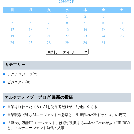
2026年7月
日
月
火
水
木
金
土
1
2
3
4
5
6
7
8
9
10
11
12
13
14
15
16
17
18
19
20
21
22
23
24
25
26
27
28
29
30
31
カテゴリー
テクノロジー (1件)
ビジネス (8件)
オルタナティブ・ブログ 最新の投稿
営業は終わった（３）AIを使う者だけが、利他に立てる
営業現場で進むAIエージェントの急増と「生産性のパラドックス」の現実
「巨大な万能HRエージェント」は必ず失敗する----Josh Bersinが描くHR 2030
と、マルチエージェント時代の人事