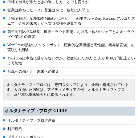
沖縄で台風が来たときの過ごし方、とでも言うか
営業は終わった（２）普遍はAIに、個別は人間に
【完全解説】AI駆動型M&Aとは何か――AIモデル＋Deep Researchアルゴリズ
ムで「会社の未来」から買収候補を逆算する
前年同期比43%成長、世界クラウド市場における上位3社シェアとネオクラウ
ド企業9社の影響
WordPress最強のチャットボット（圧倒的な高機能と高性能、業界最安値）を
実現した理由
YouTuberは本当に儲からないのか。収益化した20人に1人が月30万円以上とい
う可能性
台風への備えと、未来への備え
オルタナティブ・ブログは、専門スタッフにより、企画・構成されていま
す。入力頂いた内容は、アイティメディアの他、オルタナティブ・ブロ
グ、及び本記事執筆会社に提供されます。
オルタナティブ・ブログ GUIDE
オルタナティブ・ブログ憲章
利用規約
プライバシーポリシー