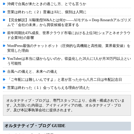
沖縄で台風が来たときの過ごし方、とでも言うか
営業は終わった（２）普遍はAIに、個別は人間に
【完全解説】AI駆動型M&Aとは何か――AIモデル＋Deep Researchアルゴリズ
ムで「会社の未来」から買収候補を逆算する
前年同期比43%成長、世界クラウド市場における上位3社シェアとネオクラウ
ド企業9社の影響
WordPress最強のチャットボット（圧倒的な高機能と高性能、業界最安値）を
実現した理由
YouTuberは本当に儲からないのか。収益化した20人に1人が月30万円以上とい
う可能性
台風への備えと、未来への備え
「ご年配には難しいんですよ」と君が言ったから八月二日は年配記念日
営業は終わった（１）会ってもらえる理由が消えた
オルタナティブ・ブログは、専門スタッフにより、企画・構成されていま
す。入力頂いた内容は、アイティメディアの他、オルタナティブ・ブロ
グ、及び本記事執筆会社に提供されます。
オルタナティブ・ブログ GUIDE