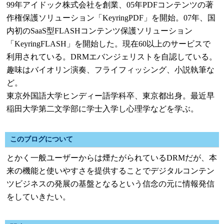
99年アイドック株式会社を創業、05年PDFコンテンツの著
作権保護ソリューション「KeyringPDF」を開始。07年、国
内初のSaaS型FLASHコンテンツ保護ソリューション
「KeyringFLASH」を開始した。現在60以上のサービスで
利用されている。DRMエバンジェリストを自認している。
趣味はバイオリン演奏、フライフィッシング、小説執筆な
ど。
東京外国語大学ヒンディー語学科卒、東京都出身。最近早
稲田大学第二文学部に学士入学し心理学などを学ぶ。
このブログについて
とかく一般ユーザーからは煙たがられているDRMだが、本
来の機能と使いやすさを提供することでデジタルコンテン
ツビジネスの発展の基盤となるという信念の元に情報発信
をしていきたい。