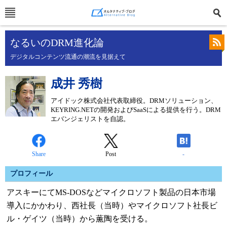
なるいのDRM進化論
デジタルコンテンツ流通の潮流を見据えて
成井 秀樹
アイドック株式会社代表取締役。DRMソリューション、
KEYRING.NETの開発およびSaaSによる提供を行う。DRM
エバンジェリストを自認。
Share
Post
-
プロフィール
アスキーにてMS-DOSなどマイクロソフト製品の日本市場
導入にかかわり、西社長（当時）やマイクロソフト社長ビ
ル・ゲイツ（当時）から薫陶を受ける。