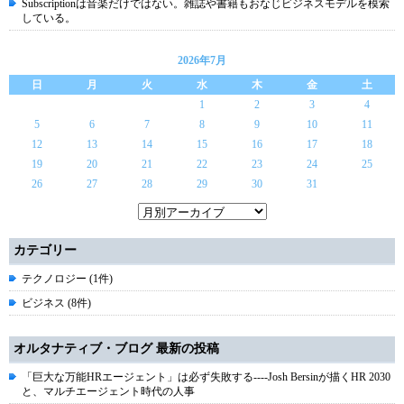
Subscriptionは音楽だけではない。雑誌や書籍もおなじビジネスモデルを模索
している。
2026年7月
日
月
火
水
木
金
土
1
2
3
4
5
6
7
8
9
10
11
12
13
14
15
16
17
18
19
20
21
22
23
24
25
26
27
28
29
30
31
カテゴリー
テクノロジー (1件)
ビジネス (8件)
オルタナティブ・ブログ 最新の投稿
「巨大な万能HRエージェント」は必ず失敗する----Josh Bersinが描くHR 2030
と、マルチエージェント時代の人事