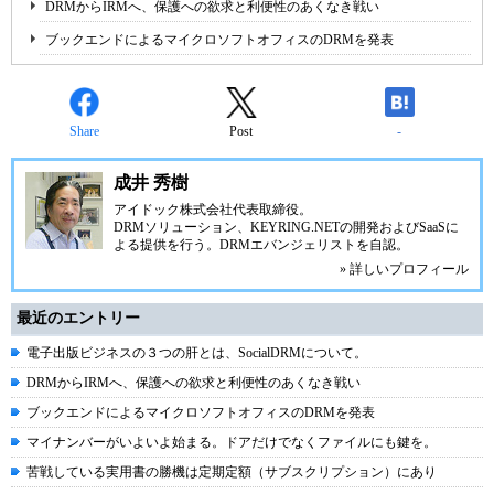
DRMからIRMへ、保護への欲求と利便性のあくなき戦い
ブックエンドによるマイクロソフトオフィスのDRMを発表
Share
Post
-
成井 秀樹
アイドック株式会社代表取締役。
DRMソリューション、
KEYRING.NET
の開発およびSaaSに
よる提供を行う。DRMエバンジェリストを自認。
» 詳しいプロフィール
最近のエントリー
電子出版ビジネスの３つの肝とは、SocialDRMについて。
DRMからIRMへ、保護への欲求と利便性のあくなき戦い
ブックエンドによるマイクロソフトオフィスのDRMを発表
マイナンバーがいよいよ始まる。ドアだけでなくファイルにも鍵を。
苦戦している実用書の勝機は定期定額（サブスクリプション）にあり