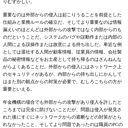
りむずかしい。
重要なのは外部からの侵入は起こりうることを前提とした
仕組みと業務ルールの確立だ。そしてより重要なのは情報
漏えいのほとんどは外部からの攻撃ではなく内部からのも
のだということだ。システムのバグや誤動作または内部の
人間による誤操作または故意による持ち出しだ。卑近な例
としては退社する人間が顧客情報、従業員の情報、会社製
品の秘密情報などをお土産として持ち帰るのはざんねんな
がらよくあることだ。外部からの侵入にはネットワーク上
のセキュリティがあるが、内部からの持ち出しにかんして
はまた別の観点からの対策が必要で、むしろこちらの方が
重要といえる。
年金機構の場合でも外部からの攻撃があり侵入を許したと
ころまでは完全に防げないことだが、問題は侵入が発見さ
れた後にすぐにネットワークからの遮断などの対策がとら
れなかったこと、そしてより問題であったのは職員のPCの