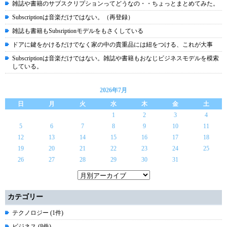
雑誌や書籍のサブスクリプションってどうなの・・ちょっとまとめてみた。
Subscriptionは音楽だけではない。（再登録）
雑誌も書籍もSubsriptionモデルをもさくしている
ドアに鍵をかけるだけでなく家の中の貴重品には紐をつける、これが大事
Subscriptionは音楽だけではない。雑誌や書籍もおなじビジネスモデルを模索
している。
2026年7月
日
月
火
水
木
金
土
1
2
3
4
5
6
7
8
9
10
11
12
13
14
15
16
17
18
19
20
21
22
23
24
25
26
27
28
29
30
31
カテゴリー
テクノロジー (1件)
ビジネス (8件)