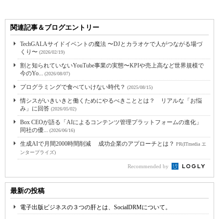
関連記事＆ブログエントリー
TechGALAサイドイベントの魔法 〜DJとカラオケで人がつながる場づ
くり〜
(2026/02/19)
割と知られていないYouTube事業の実態〜KPIや売上高など世界規模で
今のYo...
(2026/08/07)
プログラミングで食べていけない時代？
(2025/08/15)
情シスがいきいきと働くためにやるべきこととは？ リアルな「お悩
み」に回答
(2026/05/02)
Box CEOが語る「AIによるコンテンツ管理プラットフォームの進化」
同社の優...
(2026/06/16)
生成AIで月間2000時間削減 成功企業のアプローチとは？
PR(ITmedia エ
ンタープライズ)
Recommended by
最新の投稿
電子出版ビジネスの３つの肝とは、SocialDRMについて。