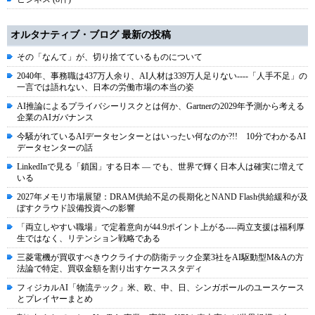
オルタナティブ・ブログ 最新の投稿
その「なんて」が、切り捨てているものについて
2040年、事務職は437万人余り、AI人材は339万人足りない----「人手不足」の
一言では語れない、日本の労働市場の本当の姿
AI推論によるプライバシーリスクとは何か、Gartnerの2029年予測から考える
企業のAIガバナンス
今騒がれているAIデータセンターとはいったい何なのか?!! 10分でわかるAI
データセンターの話
LinkedInで見る「鎖国」する日本 ― でも、世界で輝く日本人は確実に増えて
いる
2027年メモリ市場展望：DRAM供給不足の長期化とNAND Flash供給緩和が及
ぼすクラウド設備投資への影響
「両立しやすい職場」で定着意向が44.9ポイント上がる----両立支援は福利厚
生ではなく、リテンション戦略である
三菱電機が買収すべきウクライナの防衛テック企業3社をAI駆動型M&Aの方
法論で特定、買収金額を割り出すケーススタディ
フィジカルAI「物流テック」米、欧、中、日、シンガポールのユースケース
とプレイヤーまとめ