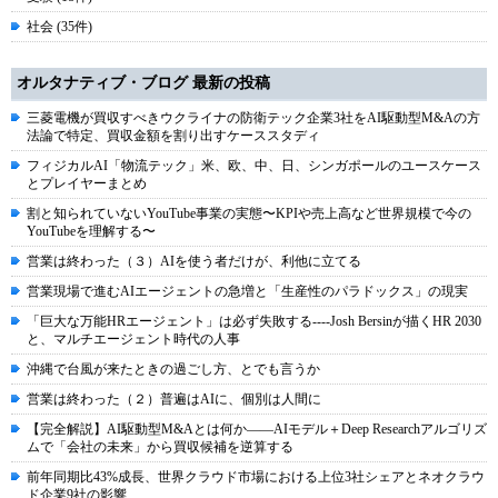
社会 (35件)
オルタナティブ・ブログ 最新の投稿
三菱電機が買収すべきウクライナの防衛テック企業3社をAI駆動型M&Aの方
法論で特定、買収金額を割り出すケーススタディ
フィジカルAI「物流テック」米、欧、中、日、シンガポールのユースケース
とプレイヤーまとめ
割と知られていないYouTube事業の実態〜KPIや売上高など世界規模で今の
YouTubeを理解する〜
営業は終わった（３）AIを使う者だけが、利他に立てる
営業現場で進むAIエージェントの急増と「生産性のパラドックス」の現実
「巨大な万能HRエージェント」は必ず失敗する----Josh Bersinが描くHR 2030
と、マルチエージェント時代の人事
沖縄で台風が来たときの過ごし方、とでも言うか
営業は終わった（２）普遍はAIに、個別は人間に
【完全解説】AI駆動型M&Aとは何か――AIモデル＋Deep Researchアルゴリズ
ムで「会社の未来」から買収候補を逆算する
前年同期比43%成長、世界クラウド市場における上位3社シェアとネオクラウ
ド企業9社の影響