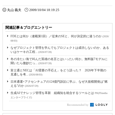
丸山 義夫
2009/10/04 18:19:25
関連記事＆ブログエントリー
FDEとは何か（連載第1回）／従来のSEと、何が決定的に違うのか
(2026/
08/03)
なぜプロジェクト管理を学んでもプロジェクトは成功しないのか、ある
いはケーキの工程...
(2026/07/28)
冬の冷たい海で叫んだ英雄の名言とはいったい何か。無料版7モデルに
聞いたら微妙だっ...
(2026/07/28)
富士通とNECは「AI需要の手応え」をどう語った？ 2026年下半期の
見通しを考...
(2026/08/03)
日本通運×アクセンチュアの124億円訴訟に学ぶ、なぜ大規模開発は“燃
える”のか
(2026/07/29)
生成AIでナレッジ管理を革新 組織知を統合するツールとは
PR(ITmedia
エンタープライズ)
Recommended by