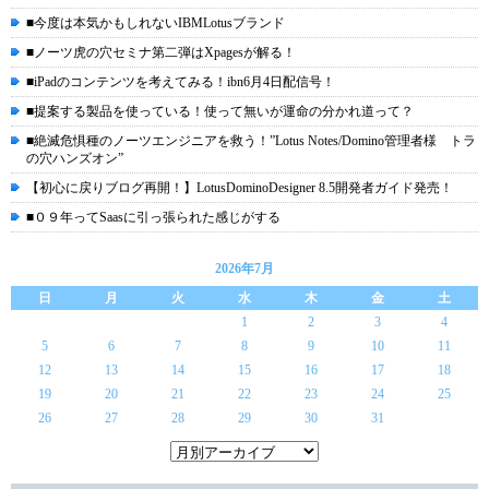
■今度は本気かもしれないIBMLotusブランド
■ノーツ虎の穴セミナ第二弾はXpagesが解る！
■iPadのコンテンツを考えてみる！ibn6月4日配信号！
■提案する製品を使っている！使って無いが運命の分かれ道って？
■絶滅危惧種のノーツエンジニアを救う！”Lotus Notes/Domino管理者様 トラ
の穴ハンズオン”
【初心に戻りブログ再開！】LotusDominoDesigner 8.5開発者ガイド発売！
■０９年ってSaasに引っ張られた感じがする
2026年7月
日
月
火
水
木
金
土
1
2
3
4
5
6
7
8
9
10
11
12
13
14
15
16
17
18
19
20
21
22
23
24
25
26
27
28
29
30
31