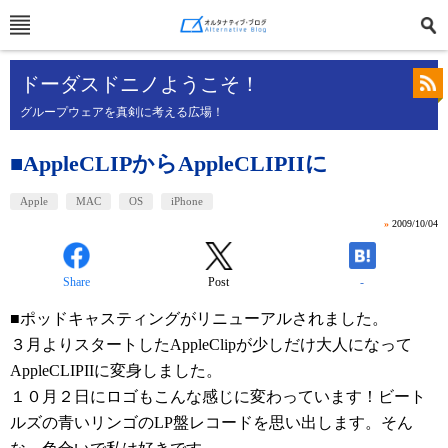
ドーダスドニノようこそ！
グループウェアを真剣に考える広場！
■AppleCLIPからAppleCLIPIIに
Apple
MAC
OS
iPhone
»
2009/10/04
Share
Post
-
■ポッドキャスティングがリニューアルされました。
３月よりスタートしたAppleClipが少しだけ大人になって
AppleCLIPIIに変身しました。
１０月２日にロゴもこんな感じに変わっています！ビート
ルズの青いリンゴのLP盤レコードを思い出します。そん