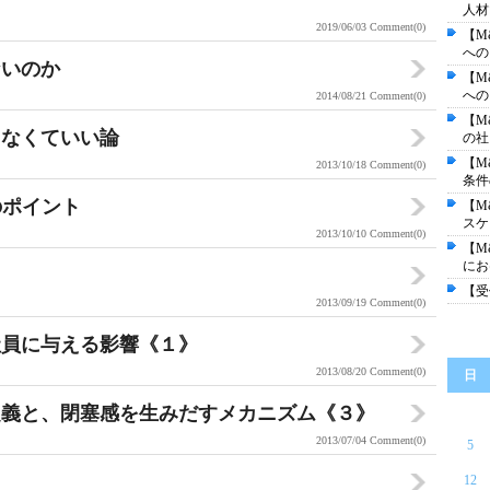
人材
2019/06/03
Comment(0)
【M
への
ないのか
【M
への
2014/08/21
Comment(0)
【M
しなくていい論
の社
【M
2013/10/18
Comment(0)
条件
のポイント
【M
スケ
2013/10/10
Comment(0)
【M
にお
【受
2013/09/19
Comment(0)
社員に与える影響《１》
2013/08/20
Comment(0)
日
定義と、閉塞感を生みだすメカニズム《３》
2013/07/04
Comment(0)
5
12