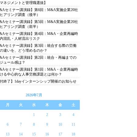
マネジメントと管理職選抜】
&Aセミナー講演録】第6回：M&A実施企業20社
ヒアリング調査（後半）
&Aセミナー講演録】第5回：M&A実施企業20社
ヒアリング調査（前半）
&Aセミナー講演録】第4回：M&A・企業再編時
内混乱・人材流出リスク
&Aセミナー講演録】第3回：統合する際の労働
の違いを、どう埋めるのか？
&Aセミナー講演録】第2回：統合・再編までの
ジュール感は？
&Aセミナー講演録】第1回：M&A・企業再編時
ける中心的な人事労務課題とは何か？
付終了】1dayインターンシップ開催のお知らせ
2026年7月
月
火
水
木
金
土
1
2
3
4
6
7
8
9
10
11
13
14
15
16
17
18