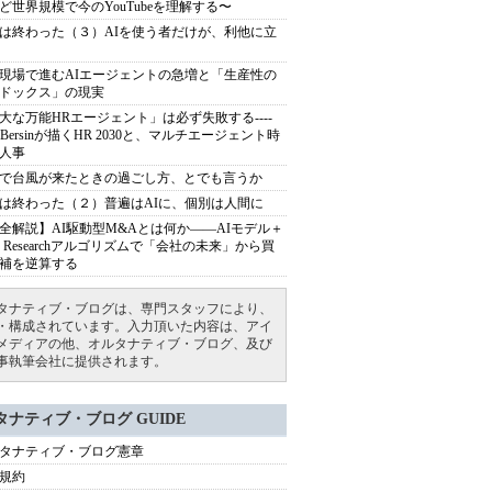
ど世界規模で今のYouTubeを理解する〜
は終わった（３）AIを使う者だけが、利他に立
現場で進むAIエージェントの急増と「生産性の
ドックス」の現実
大な万能HRエージェント」は必ず失敗する----
sh Bersinが描くHR 2030と、マルチエージェント時
人事
で台風が来たときの過ごし方、とでも言うか
は終わった（２）普遍はAIに、個別は人間に
全解説】AI駆動型M&Aとは何か――AIモデル＋
ep Researchアルゴリズムで「会社の未来」から買
補を逆算する
タナティブ・ブログは、専門スタッフにより、
・構成されています。入力頂いた内容は、アイ
メディアの他、オルタナティブ・ブログ、及び
事執筆会社に提供されます。
タナティブ・ブログ GUIDE
タナティブ・ブログ憲章
規約