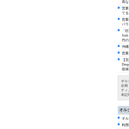
高な
営業
てる
営業
パラ
「巨
Jo
代の
沖縄
営業
【完
De
収候
オル
企画
ティ
本記
オル
オル
利用