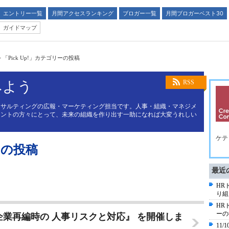
エントリー一覧
月間アクセスランキング
ブロガー一覧
月間ブロガーベスト30
ガイドマップ
>
「Pick Up!」カテゴリーの投稿
みよう
RSS
ンサルティングの広報・マーケティング担当です。人事・組織・マネジメ
メントの方々にとって、未来の組織を作り出す一助になれば大変うれしい
ケテ
ーの投稿
最近
HR
り組
HR
ーの
企業再編時の 人事リスクと対応』 を開催しま
11