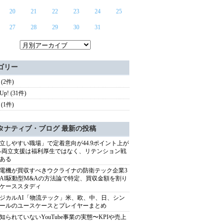
20
21
22
23
24
25
27
28
29
30
31
ゴリー
(2件)
 Up! (31件)
(1件)
タナティブ・ブログ 最新の投稿
立しやすい職場」で定着意向が44.9ポイント上が
---両立支援は福利厚生ではなく、リテンション戦
ある
電機が買収すべきウクライナの防衛テック企業3
AI駆動型M&Aの方法論で特定、買収金額を割り
ケーススタディ
ジカルAI「物流テック」米、欧、中、日、シン
ールのユースケースとプレイヤーまとめ
知られていないYouTube事業の実態〜KPIや売上