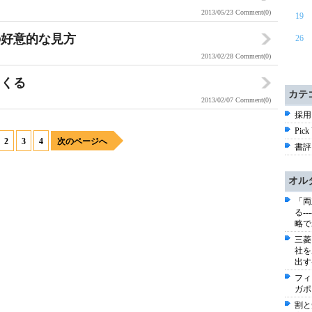
2013/05/23
Comment(0)
19
の好意的な見方
26
2013/02/28
Comment(0)
てくる
カテ
2013/02/07
Comment(0)
採用 
Pick
2
3
4
次のページへ
書評 
オル
「両
る-
略で
三菱
社を
出す
フィ
ガポ
割と