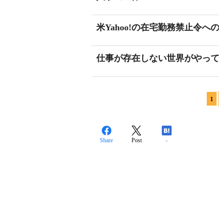
米Yahoo!の在宅勤務禁止令へ
仕事が存在しない世界がやっ
1
Share
Post
-