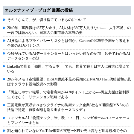
オルタナティブ・ブログ 最新の投稿
その「なんて」が、切り捨てているものについて
2040年、事務職は437万人余り、AI人材は339万人足りない----「人手不足」の
一言では語れない、日本の労働市場の本当の姿
AI推論によるプライバシーリスクとは何か、Gartnerの2029年予測から考える
企業のAIガバナンス
今騒がれているAIデータセンターとはいったい何なのか?!! 10分でわかるAI
データセンターの話
LinkedInで見る「鎖国」する日本 ― でも、世界で輝く日本人は確実に増えて
いる
2027年メモリ市場展望：DRAM供給不足の長期化とNAND Flash供給緩和が及
ぼすクラウド設備投資への影響
「両立しやすい職場」で定着意向が44.9ポイント上がる----両立支援は福利厚
生ではなく、リテンション戦略である
三菱電機が買収すべきウクライナの防衛テック企業3社をAI駆動型M&Aの方
法論で特定、買収金額を割り出すケーススタディ
フィジカルAI「物流テック」米、欧、中、日、シンガポールのユースケース
とプレイヤーまとめ
割と知られていないYouTube事業の実態〜KPIや売上高など世界規模で今の