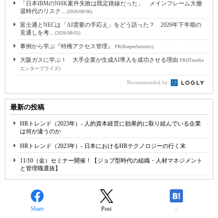
「日本IBMのNHK案件失敗は既定路線だった」 メインフレーム大撤
退時代のリスク...
(2026/08/06)
富士通とNECは「AI需要の手応え」をどう語った？ 2026年下半期の
見通しを考...
(2026/08/03)
事例から学ぶ『特権アクセス管理』
PR(KeeperSecurity)
大阪ガスに学ぶ！ 大手企業が生成AI導入を成功させる理由
PR(ITmedia
エンタープライズ)
Recommended by
最新の投稿
HRトレンド（2023年）- 人的資本経営に効果的に取り組んでいる企業
は何が違うのか
HRトレンド（2023年）- 日本におけるHRテクノロジーの行く末
11/10（金）セミナー開催！【ジョブ型時代の組織・人材マネジメント
と管理職選抜】
Share
Post
-