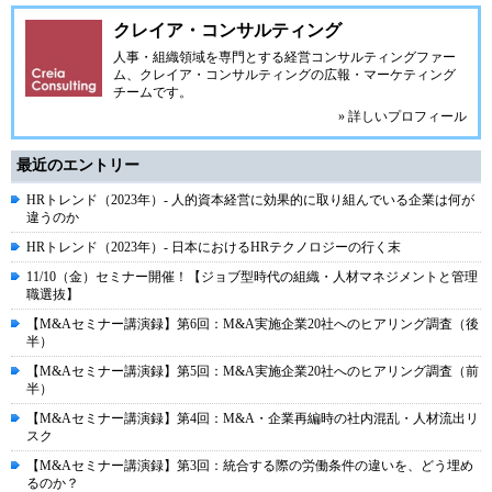
クレイア・コンサルティング
人事・組織領域を専門とする経営コンサルティングファー
ム、クレイア・コンサルティングの広報・マーケティング
チームです。
» 詳しいプロフィール
最近のエントリー
HRトレンド（2023年）- 人的資本経営に効果的に取り組んでいる企業は何が
違うのか
HRトレンド（2023年）- 日本におけるHRテクノロジーの行く末
11/10（金）セミナー開催！【ジョブ型時代の組織・人材マネジメントと管理
職選抜】
【M&Aセミナー講演録】第6回：M&A実施企業20社へのヒアリング調査（後
半）
【M&Aセミナー講演録】第5回：M&A実施企業20社へのヒアリング調査（前
半）
【M&Aセミナー講演録】第4回：M&A・企業再編時の社内混乱・人材流出リ
スク
【M&Aセミナー講演録】第3回：統合する際の労働条件の違いを、どう埋め
るのか？