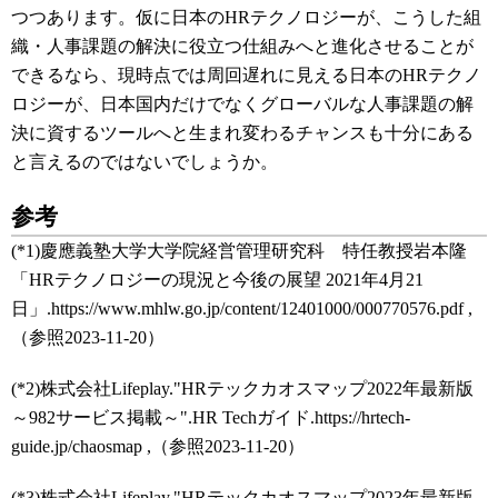
つつあります。仮に日本のHRテクノロジーが、こうした組
織・人事課題の解決に役立つ仕組みへと進化させることが
できるなら、現時点では周回遅れに見える日本のHRテクノ
ロジーが、日本国内だけでなくグローバルな人事課題の解
決に資するツールへと生まれ変わるチャンスも十分にある
と言えるのではないでしょうか。
参考
(*1)慶應義塾大学大学院経営管理研究科 特任教授岩本隆
「HRテクノロジーの現況と今後の展望 2021年4月21
日」.https://www.mhlw.go.jp/content/12401000/000770576.pdf ,
（参照2023-11-20）
(*2)株式会社Lifeplay."HRテックカオスマップ2022年最新版
～982サービス掲載～".HR Techガイド.https://hrtech-
guide.jp/chaosmap ,（参照2023-11-20）
(*3)株式会社Lifeplay."HRテックカオスマップ2023年最新版