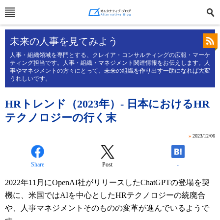
未来の人事を見てみよう
人事・組織領域を専門とする、クレイア・コンサルティングの広報・マーケ
ティング担当です。人事・組織・マネジメント関連情報をお伝えします。人
事やマネジメントの方々にとって、未来の組織を作り出す一助になれば大変
うれしいです。
HRトレンド（2023年）- 日本におけるHR
テクノロジーの行く末
»
2023/12/06
Share
Post
-
2022年11月にOpenAI社がリリースしたChatGPTの登場を契
機に、米国ではAIを中心としたHRテクノロジーの統廃合
や、人事マネジメントそのものの変革が進んでいるようで