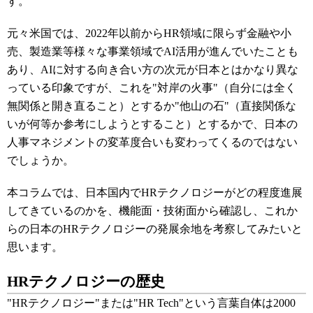
す。
元々米国では、2022年以前からHR領域に限らず金融や小
売、製造業等様々な事業領域でAI活用が進んでいたことも
あり、AIに対する向き合い方の次元が日本とはかなり異な
っている印象ですが、これを"対岸の火事"（自分には全く
無関係と開き直ること）とするか"他山の石"（直接関係な
いが何等か参考にしようとすること）とするかで、日本の
人事マネジメントの変革度合いも変わってくるのではない
でしょうか。
本コラムでは、日本国内でHRテクノロジーがどの程度進展
してきているのかを、機能面・技術面から確認し、これか
らの日本のHRテクノロジーの発展余地を考察してみたいと
思います。
HRテクノロジーの歴史
"HRテクノロジー"または"HR Tech"という言葉自体は2000