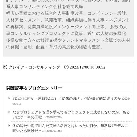
系人事コンサルティング会社を経て現職。
幅広い業種における統合的人事制度改革、コンピテンシー設計、
人材アセスメント、意識改革、組織再編に伴う人事マネジメント
の再構築、従業員満足度／エンゲージメント向上等、 多数の人
事コンサルティングプロジェクトに従事。近年の人材の多様化、
多様な働き方への移行支援やタレントマネジメント文脈での人材
の発掘・登用、配置・育成の高度化の経験も豊富。
クレイア・コンサルティング
2023/12/06 18:00:52
関連記事＆ブログエントリー
FDEとは何か（連載第1回）／従来のSEと、何が決定的に違うのか
(2026/
08/03)
なぜプロジェクト管理を学んでもプロジェクトは成功しないのか、ある
いはケーキの工程...
(2026/07/28)
冬の冷たい海で叫んだ英雄の名言とはいったい何か。無料版7モデルに
聞いたら微妙だっ...
(2026/07/28)