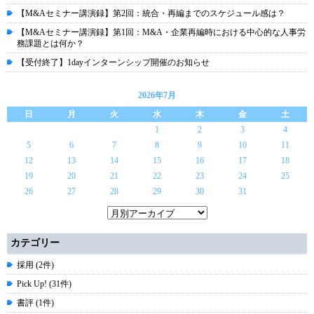
【M&Aセミナー講演録】第2回：統合・再編までのスケジュール感は？
【M&Aセミナー講演録】第1回：M&A・企業再編時における中心的な人事労
務課題とは何か？
【受付終了】1dayインターンシップ開催のお知らせ
2026年7月
日
月
火
水
木
金
土
1
2
3
4
5
6
7
8
9
10
11
12
13
14
15
16
17
18
19
20
21
22
23
24
25
26
27
28
29
30
31
カテゴリー
採用 (2件)
Pick Up! (31件)
書評 (1件)