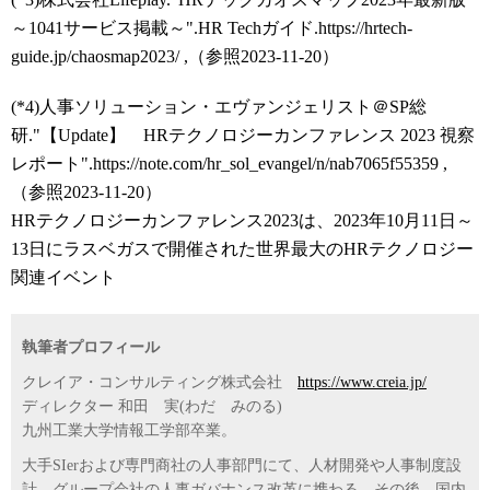
～1041サービス掲載～".HR Techガイド.https://hrtech-
guide.jp/chaosmap2023/ ,（参照2023-11-20）
(*4)人事ソリューション・エヴァンジェリスト＠SP総
研."【Update】 HRテクノロジーカンファレンス 2023 視察
レポート".https://note.com/hr_sol_evangel/n/nab7065f55359 ,
（参照2023-11-20）
HRテクノロジーカンファレンス2023は、2023年10月11日～
13日にラスベガスで開催された世界最大のHRテクノロジー
関連イベント
執筆者プロフィール
クレイア・コンサルティング株式会社
https://www.creia.jp/
ディレクター 和田 実(わだ みのる)
九州工業大学情報工学部卒業。
大手SIerおよび専門商社の人事部門にて、人材開発や人事制度設
計、グループ会社の人事ガバナンス改革に携わる。その後、国内