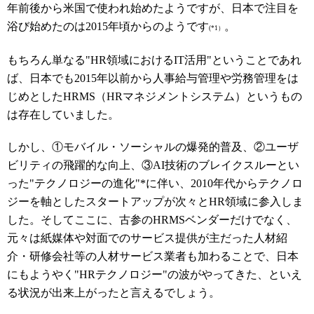
年前後から米国で使われ始めたようですが、日本で注目を
浴び始めたのは2015年頃からのようです
。
(*1）
もちろん単なる"HR領域におけるIT活用"ということであれ
ば、日本でも2015年以前から人事給与管理や労務管理をは
じめとしたHRMS（HRマネジメントシステム）というもの
は存在していました。
しかし、①モバイル・ソーシャルの爆発的普及、②ユーザ
ビリティの飛躍的な向上、③AI技術のブレイクスルーとい
った"テクノロジーの進化"
*
に伴い、2010年代からテクノロ
ジーを軸としたスタートアップが次々とHR領域に参入しま
した。そしてここに、古参のHRMSベンダーだけでなく、
元々は紙媒体や対面でのサービス提供が主だった人材紹
介・研修会社等の人材サービス業者も加わることで、日本
にもようやく"HRテクノロジー"の波がやってきた、といえ
る状況が出来上がったと言えるでしょう。