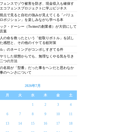
フェンスでゾウ被害を防ぎ、現金収入も確保す
エコフェンスプロジェクトに学ぶビジネス
視点で見ると自社の強みが見えてくる「バリュ
ロポジション」を楽しみながら学べる本
ック・ドーシー（Twitterの創業者）が大切にして
言葉
人の命を救ったという「蚊取りボトル」を試し
た感想と、その他のイケてる蚊対策
ル」のネーミングがコンボしすぎてる件
ヤリした状態からでも、無理なくやる気を引き
二つの方法
の名前が「型番」だった事をヘンだと思わなか
事のヘンさについて
2026年7月
月
火
水
木
金
土
1
2
3
4
6
7
8
9
10
11
13
14
15
16
17
18