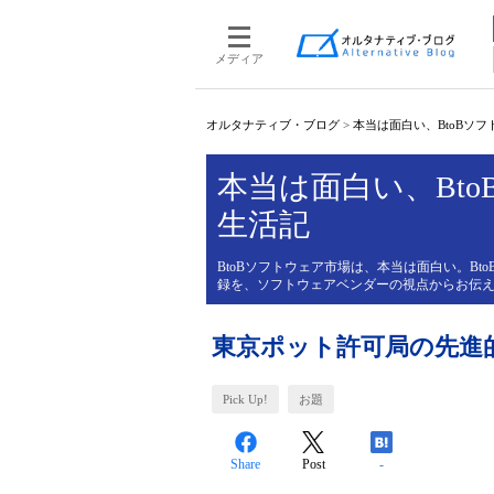
メディア
オルタナティブ・ブログ
>
本当は面白い、BtoBソ
本当は面白い、Bt
生活記
BtoBソフトウェア市場は、本当は面白い。B
録を、ソフトウェアベンダーの視点からお伝
東京ポット許可局の先進
Pick Up!
お題
Share
Post
-