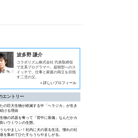
波多野 謙介
コラボリズム株式会社 代表取締役
で文系プログラマー。超朝型へのス
イッチで、仕事と家庭の両立を目指
す二児の父。
» 詳しいプロフィール
のエントリー
たの巨大生物が絶滅する中「ヘラジカ」が生き
続ける理由
生物の武器を奪って「背中に装備」なんだかカ
良いウミウシの生態。
うらやましい！社内に犬の居る生活。憧れの社
達を集めてひたすらうらやましがる。