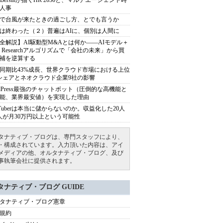
sh Bersinが描くHR 2030と、マルチエージェント時
人事
で台風が来たときの過ごし方、とでも言うか
は終わった（２）普遍はAIに、個別は人間に
全解説】AI駆動型M&Aとは何か――AIモデル＋
ep Researchアルゴリズムで「会社の未来」から買
補を逆算する
同期比43%成長、世界クラウド市場における上位
シェアとネオクラウド企業9社の影響
rdPress最強のチャットボット（圧倒的な高機能と
能、業界最安値）を実現した理由
uTuberは本当に儲からないのか。収益化した20人
人が月30万円以上という可能性
タナティブ・ブログは、専門スタッフにより、
・構成されています。入力頂いた内容は、アイ
メディアの他、オルタナティブ・ブログ、及び
事執筆会社に提供されます。
タナティブ・ブログ GUIDE
タナティブ・ブログ憲章
規約