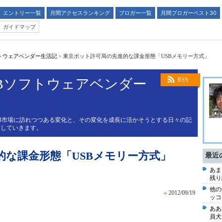
エントリー一覧
月間アクセスランキング
ブロガー一覧
月間ブロガーベスト30
ガイドマップ
フトウェアベンダー生活記
>
東京ポット許可局の先進的な課金形態「USBメモリー方式」
oBソフトウェアベンダー
RSS
toB市場に訪れつつある変化と、その変化を成長に活かそうとする日々の記
えしていきます。
的な課金形態「USBメモリー方式」
最近
あま
残り
他の
»
2012/09/19
ッコ
ああ
員犬