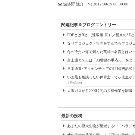
波多野 謙介
2012/09/19 08:30:00
関連記事＆ブログエントリー
FDEとは何か（連載第1回）／従来のSE
なぜプロジェクト管理を学んでもプロジェ
冬の冷たい海で叫んだ英雄の名言とはいっ
富士通とNECは「AI需要の手応え」をどう
日本通運×アクセンチュアの124億円訴訟
いま最も相談したい保育士・てぃ先生がアド
｜Hugkum)
大阪ガスが月2000時間の共有作業を削減
最新の投稿
あまたの巨大生物が絶滅する中「ヘラジ