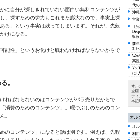
Jo
代の
かに自分が探しきれていない面白い無料コンテンツが
沖縄
し、探すための労力もこれまた膨大なので、事実上探
営業
ある」という事実は残ってしまいます。それが、先般
【完
De
かけになる。
収候
前年
3社
可能性」というお化けと戦わなければならないからで
Wo
高性
Yo
に1
わる。
オル
企画
ティ
ければならないのはコンテンツがバラ売りだからで
本記
「消費のためのコンテンツ」。暇つぶしのためのコン
ん。
オル
オル
めのコンテンツ」になると話は別です。例えば、先程
利用