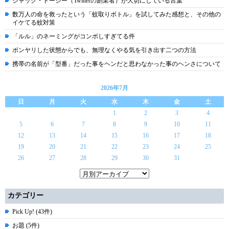
ジャック・ドーシー（Twitterの創業者）が大切にしている言葉
数万人の命を救ったという「蚊取りボトル」を試してみた感想と、その他の
イケてる蚊対策
「ルル」のネーミングがコンボしすぎてる件
ボンヤリした状態からでも、無理なくやる気を引き出す二つの方法
携帯の名前が「型番」だった事をヘンだと思わなかった事のヘンさについて
2026年7月
日
月
火
水
木
金
土
1
2
3
4
5
6
7
8
9
10
11
12
13
14
15
16
17
18
19
20
21
22
23
24
25
26
27
28
29
30
31
カテゴリー
Pick Up! (43件)
お題 (5件)