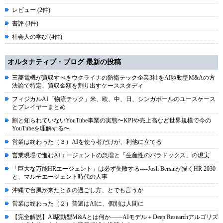
レビュー (2件)
書評 (3件)
社会人の学び (4件)
オルタナティブ・ブログ 最新の投稿
三菱電機が買収すべきウクライナの防衛テック企業3社をAI駆動型M&Aの方
法論で特定、買収金額を割り出すケーススタディ
フィジカルAI「物流テック」米、欧、中、日、シンガポールのユースケース
とプレイヤーまとめ
割と知られていないYouTube事業の実態〜KPIや売上高など世界規模で今の
YouTubeを理解する〜
営業は終わった（３）AIを使う者だけが、利他に立てる
営業現場で進むAIエージェントの急増と「生産性のパラドックス」の現実
「巨大な万能HRエージェント」は必ず失敗する----Josh Bersinが描くHR 2030
と、マルチエージェント時代の人事
沖縄で台風が来たときの過ごし方、とでも言うか
営業は終わった（２）普遍はAIに、個別は人間に
【完全解説】AI駆動型M&Aとは何か――AIモデル＋Deep Researchアルゴリズ