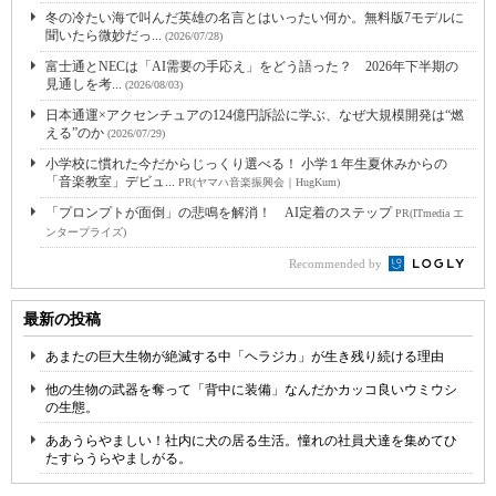
冬の冷たい海で叫んだ英雄の名言とはいったい何か。無料版7モデルに
聞いたら微妙だっ...
(2026/07/28)
富士通とNECは「AI需要の手応え」をどう語った？ 2026年下半期の
見通しを考...
(2026/08/03)
日本通運×アクセンチュアの124億円訴訟に学ぶ、なぜ大規模開発は“燃
える”のか
(2026/07/29)
小学校に慣れた今だからじっくり選べる！ 小学１年生夏休みからの
「音楽教室」デビュ...
PR(ヤマハ音楽振興会｜HugKum)
「プロンプトが面倒」の悲鳴を解消！ AI定着のステップ
PR(ITmedia エ
ンタープライズ)
Recommended by
最新の投稿
あまたの巨大生物が絶滅する中「ヘラジカ」が生き残り続ける理由
他の生物の武器を奪って「背中に装備」なんだかカッコ良いウミウシ
の生態。
ああうらやましい！社内に犬の居る生活。憧れの社員犬達を集めてひ
たすらうらやましがる。