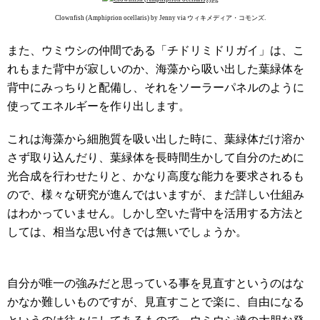
Clownfish (Amphiprion ocellaris) by Jenny via ウィキメディア・コモンズ.
また、
ウミウシの仲間である
「チドリミドリガイ」は、こ
れもまた背中が寂しいのか、海藻から吸い出した葉緑体を
背中にみっちりと配備し、それを
ソーラーパネルのように
使って
エネルギーを作り出します。
これは海藻から細胞質を吸い出した時に、葉緑体だけ溶か
さず取り込んだり、葉緑体を長時間生かして自分のために
光合成を行わせたりと、かなり高度な能力を要求されるも
ので、様々な研究が進んではいますが、まだ詳しい仕組み
はわかっていません。しかし空いた背中を活用する方法と
しては、相当な思い付きでは無いでしょうか。
自分が唯一の強みだと思っている事を見直すというのはな
かなか難しいものですが、見直すことで楽に、自由になる