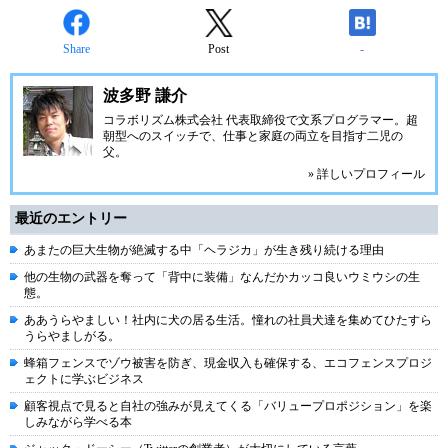
Share
Post
-
波多野 謙介
コラボリズム株式会社 代表取締役で文系プログラマー。超
朝型へのスイッチで、仕事と家庭の両立を目指す二児の
父。
» 詳しいプロフィール
最近のエントリー
あまたの巨大生物が絶滅する中「ヘラジカ」が生き残り続ける理由
他の生物の武器を奪って「背中に装備」なんだかカッコ良いウミウシの生
態。
ああうらやましい！社内に犬の居る生活。憧れの社員犬達を集めてひたすら
うらやましがる。
蜂箱フェンスでゾウ被害を防ぎ、現金収入も確保する、エコフェンスプロジ
ェクトに学ぶビジネス
顧客視点で見ると自社の強みが見えてくる「バリュープロポジション」を楽
しみながら学べる本