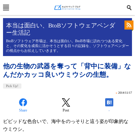
本当は面白い、BtoBソフトウェアベンダ
ー生活記
BtoBソフトウェア市場は、本当は面白い。BtoB市場に訪れつつある変化
と、その変化を成長に活かそうとする日々の記録を、ソフトウェアベンダー
の視点からお伝えしていきます。
他の生物の武器を奪って「背中に装備」な
んだかカッコ良いウミウシの生態。
Pick Up!
»
2014/11/17
Share
Post
-
ビビッドな色合いで、海中をのっそりと這う姿が印象的な
ウミウシ。