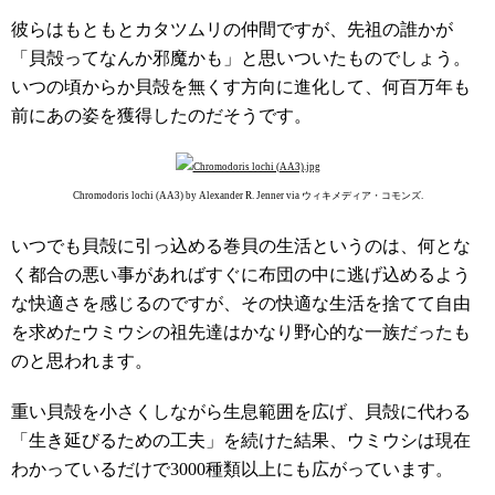
彼らはもともとカタツムリの仲間ですが、先祖の誰かが
「貝殻ってなんか邪魔かも」と思いついたものでしょう。
いつの頃からか貝殻を無くす方向に進化して、何百万年も
前にあの姿を獲得したのだそうです。
Chromodoris lochi (AA3) by Alexander R. Jenner via ウィキメディア・コモンズ.
いつでも貝殻に引っ込める巻貝の生活というのは、何とな
く都合の悪い事があればすぐに布団の中に逃げ込めるよう
な快適さを感じるのですが、その快適な生活を捨てて自由
を求めたウミウシの祖先達はかなり野心的な一族だったも
のと思われます。
重い貝殻を小さくしながら生息範囲を広げ、貝殻に代わる
「生き延びるための工夫」を続けた結果、ウミウシは現在
わかっているだけで3000種類以上にも広がっています。