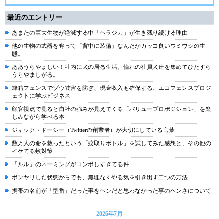
最近のエントリー
あまたの巨大生物が絶滅する中「ヘラジカ」が生き残り続ける理由
他の生物の武器を奪って「背中に装備」なんだかカッコ良いウミウシの生
態。
ああうらやましい！社内に犬の居る生活。憧れの社員犬達を集めてひたすら
うらやましがる。
蜂箱フェンスでゾウ被害を防ぎ、現金収入も確保する、エコフェンスプロジ
ェクトに学ぶビジネス
顧客視点で見ると自社の強みが見えてくる「バリュープロポジション」を楽
しみながら学べる本
ジャック・ドーシー（Twitterの創業者）が大切にしている言葉
数万人の命を救ったという「蚊取りボトル」を試してみた感想と、その他の
イケてる蚊対策
「ルル」のネーミングがコンボしすぎてる件
ボンヤリした状態からでも、無理なくやる気を引き出す二つの方法
携帯の名前が「型番」だった事をヘンだと思わなかった事のヘンさについて
2026年7月