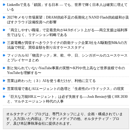
LinkedInで見る「鎖国」する日本 ― でも、世界で輝く日本人は確実に増えて
いる
2027年メモリ市場展望：DRAM供給不足の長期化とNAND Flash供給緩和が及
ぼすクラウド設備投資への影響
「両立しやすい職場」で定着意向が44.9ポイント上がる----両立支援は福利厚
生ではなく、リテンション戦略である
三菱電機が買収すべきウクライナの防衛テック企業3社をAI駆動型M&Aの方
法論で特定、買収金額を割り出すケーススタディ
フィジカルAI「物流テック」米、欧、中、日、シンガポールのユースケース
とプレイヤーまとめ
割と知られていないYouTube事業の実態〜KPIや売上高など世界規模で今の
YouTubeを理解する〜
営業は終わった（３）AIを使う者だけが、利他に立てる
営業現場で進むAIエージェントの急増と「生産性のパラドックス」の現実
「巨大な万能HRエージェント」は必ず失敗する----Josh Bersinが描くHR 2030
と、マルチエージェント時代の人事
オルタナティブ・ブログは、専門スタッフにより、企画・構成されていま
す。入力頂いた内容は、アイティメディアの他、オルタナティブ・ブロ
グ、及び本記事執筆会社に提供されます。