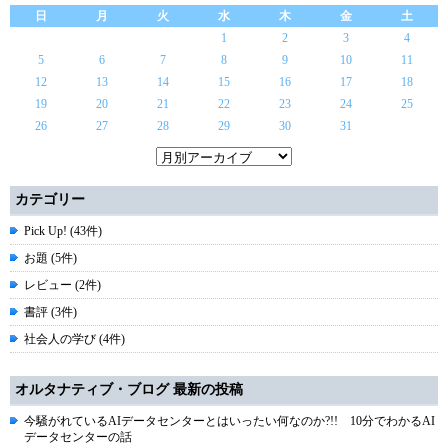
日
月
火
水
木
金
土
1
2
3
4
5
6
7
8
9
10
11
12
13
14
15
16
17
18
19
20
21
22
23
24
25
26
27
28
29
30
31
カテゴリー
Pick Up! (43件)
お題 (5件)
レビュー (2件)
書評 (3件)
社会人の学び (4件)
オルタナティブ・ブログ 最新の投稿
今騒がれているAIデータセンターとはいったい何なのか?!! 10分でわかるAI
データセンターの話