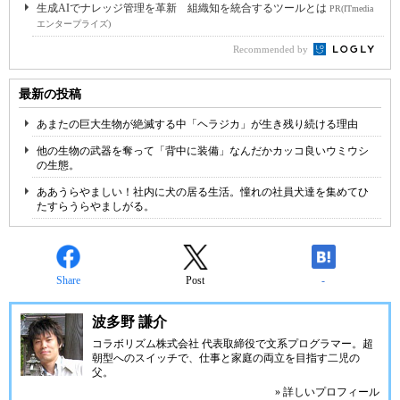
生成AIでナレッジ管理を革新 組織知を統合するツールとは
PR(ITmedia
エンタープライズ)
Recommended by
最新の投稿
あまたの巨大生物が絶滅する中「ヘラジカ」が生き残り続ける理由
他の生物の武器を奪って「背中に装備」なんだかカッコ良いウミウシ
の生態。
ああうらやましい！社内に犬の居る生活。憧れの社員犬達を集めてひ
たすらうらやましがる。
Share
Post
-
波多野 謙介
コラボリズム株式会社 代表取締役で文系プログラマー。超
朝型へのスイッチで、仕事と家庭の両立を目指す二児の
父。
» 詳しいプロフィール