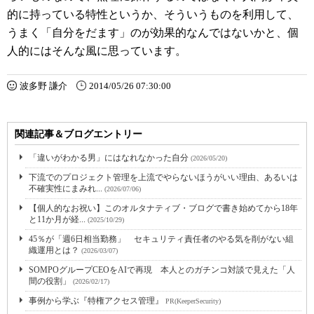
的に持っている特性というか、そういうものを利用して、
うまく「自分をだます」のが効果的なんではないかと、個
人的にはそんな風に思っています。
波多野 謙介
2014/05/26 07:30:00
関連記事＆ブログエントリー
「違いがわかる男」にはなれなかった自分
(2026/05/20)
下流でのプロジェクト管理を上流でやらないほうがいい理由、あるいは
不確実性にまみれ...
(2026/07/06)
【個人的なお祝い】このオルタナティブ・ブログで書き始めてから18年
と11か月が経...
(2025/10/29)
45％が「週6日相当勤務」 セキュリティ責任者のやる気を削がない組
織運用とは？
(2026/03/07)
SOMPOグループCEOをAIで再現 本人とのガチンコ対談で見えた「人
間の役割」
(2026/02/17)
事例から学ぶ『特権アクセス管理』
PR(KeeperSecurity)