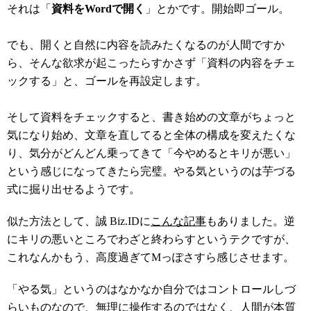
それは「
資料をWordで開く
」とかです。開始即ゴール。
でも、開くと自然に内容を読みたくなるのが人間ですか
ら、そんな欲求が起こったらすかさず「資料の内容をチェ
ックする」と、ゴールを再設定します。
そして資料をチェックすると、書き始めの文章がちょっと
気になり始め、文章を直してると全体の構成を変えたくな
り、気分がどんどん乗ってきて「今やめるとキリが悪い」
という感じになってきたら完璧。やる気というのは芋づる
式に掘り出せるようです。
似た方法として、誠 Biz.IDに
こんな記事
もありました。逆
にキリの悪いところでわざと終わらすというテクですが、
これなんかもう、高度過ぎてMっぽさすら感じさせます。
「やる気」というのはなかなか自分ではコントロールしづ
らいものなので、無理に操作するのではなく、人間が本質