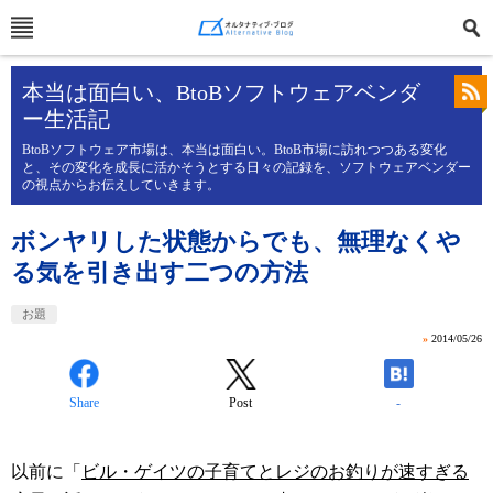
本当は面白い、BtoBソフトウェアベンダ
ー生活記
BtoBソフトウェア市場は、本当は面白い。BtoB市場に訪れつつある変化
と、その変化を成長に活かそうとする日々の記録を、ソフトウェアベンダー
の視点からお伝えしていきます。
ボンヤリした状態からでも、無理なくや
る気を引き出す二つの方法
お題
»
2014/05/26
Share
Post
-
以前に「
ビル・ゲイツの子育てとレジのお釣りが速すぎる