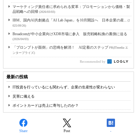
マーケティング責任者に求められる変革：プロモーションから価格・製
品戦略への回帰
(2026/03/03)
IBM、国内AI共創拠点「AI Lab Japan」を10月開設へ 日本企業の産...
(2
025/09/26)
Broadcomが中小企業向けXDR市場に参入 販売戦略転換の裏側に迫る
(2026/04/03)
「プロンプトが面倒」の悲鳴を解消！ AI定着のステップ
PR(ITmedia エ
ンタープライズ)
Recommended by
最新の投稿
IT投資を行っているにも関わらず、企業の生産性が変わらない
災害に備える
ポイントカードは売上に寄与したのか？
Share
Post
-