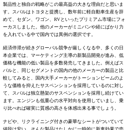
製品性と独自の戦略がこの最高益の大きな理由だと思いま
す。スバルはトヨタと提携し、数年前に軽自動車生産を辞
めて、セダン、ワゴン、RVといったプリミアム市場にフォ
ーカスしました。他のメーカーがミニバンや経にばかり力
を入れている中で国内では異例の選択です。
経済停滞が続きグローバル競争が厳しくなる中、多くの日
本企業では、マーケティング主導の新製品開発が進み、低
価格な機能の低い製品を多数発売してきました。例えばス
バルと、同じセグメントの国内の他のメーカーの製品と比
較してみると、国内大手メーカーがトーションビームのよ
うな価格を抑えたサスペンションを採用しているのに対し
て、スバルは独立懸架のサスペンションを採用し続けてい
ます。エンジンも低重心の水平対向を使用していまし、乗
り比べれば確実に質感の高さを体感出来る事でしょう。
ナビや、リクライニング付きの豪華なシートがついていて
値段は安い。そんな製品はたしかに一時的に新車効果で売