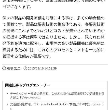
原価を明確にする事で、企業は製品戦略をより高める事が
可能になります。
個々の製品の開発原価を明確にする事は、多くの場合極め
て困難です。製品は要素技術の集合体であり、各要素技術
の開発にこれまでどれだけどコストが費やされているのか
を把握する事は簡単ではありません。しかし、限られた開
発予算を適切に配分し、市場性の高い製品開発に優先的に
投資するためには、これらのプロセスとコストを一元的に
管理する仕組みが重要です。
相場 宏二
2013/03/10 14:52:39
関連記事＆ブログエントリー
データセンター投資の新局面。なぜAIの進化は高性能SSDの調達難を引
き起こすのか
(2026/06/22)
光通信関連市場、CPO（Co-Packaged Optics）市場は2030年に...
(2026/01/2
6)