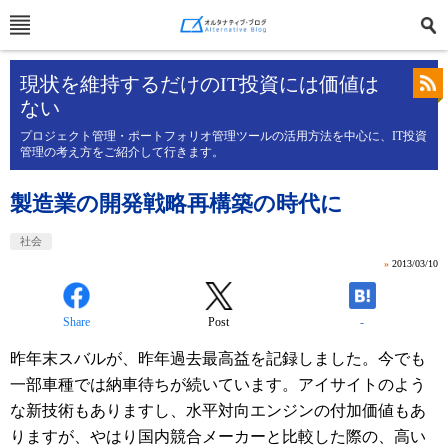
現状を維持するだけのIT投資には価値は
ない
プロジェクト管理・ポートフォリオ管理ツールの活用方法を中心に、IT投資
管理の考え方をご紹介して行きます。
製造業の開発戦略再構築の時代に
社会
»
2013/03/10
Share
Post
-
昨年末スバルが、昨年過去最高益を記録しました。今でも
一部車種では納車待ちが続いています。アイサイトのよう
な新技術もありますし、水平対向エンジンの付加価値もあ
りますが、やはり国内競合メーカーと比較した際の、高い