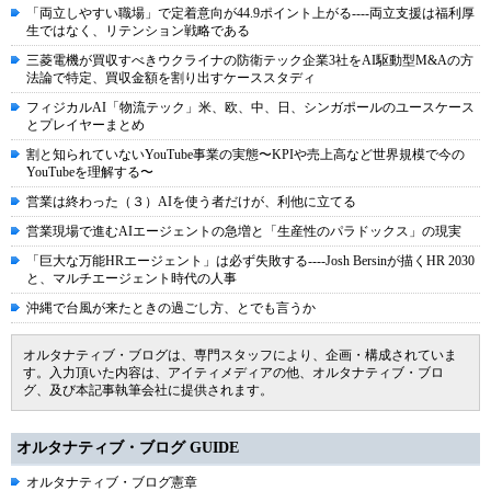
「両立しやすい職場」で定着意向が44.9ポイント上がる----両立支援は福利厚
生ではなく、リテンション戦略である
三菱電機が買収すべきウクライナの防衛テック企業3社をAI駆動型M&Aの方
法論で特定、買収金額を割り出すケーススタディ
フィジカルAI「物流テック」米、欧、中、日、シンガポールのユースケース
とプレイヤーまとめ
割と知られていないYouTube事業の実態〜KPIや売上高など世界規模で今の
YouTubeを理解する〜
営業は終わった（３）AIを使う者だけが、利他に立てる
営業現場で進むAIエージェントの急増と「生産性のパラドックス」の現実
「巨大な万能HRエージェント」は必ず失敗する----Josh Bersinが描くHR 2030
と、マルチエージェント時代の人事
沖縄で台風が来たときの過ごし方、とでも言うか
オルタナティブ・ブログは、専門スタッフにより、企画・構成されていま
す。入力頂いた内容は、アイティメディアの他、オルタナティブ・ブロ
グ、及び本記事執筆会社に提供されます。
オルタナティブ・ブログ GUIDE
オルタナティブ・ブログ憲章