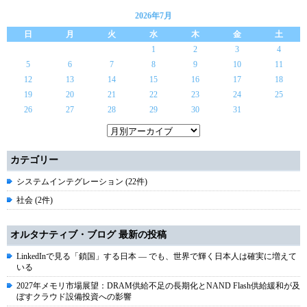
2026年7月
日
月
火
水
木
金
土
1
2
3
4
5
6
7
8
9
10
11
12
13
14
15
16
17
18
19
20
21
22
23
24
25
26
27
28
29
30
31
カテゴリー
システムインテグレーション (22件)
社会 (2件)
オルタナティブ・ブログ 最新の投稿
LinkedInで見る「鎖国」する日本 ― でも、世界で輝く日本人は確実に増えて
いる
2027年メモリ市場展望：DRAM供給不足の長期化とNAND Flash供給緩和が及
ぼすクラウド設備投資への影響