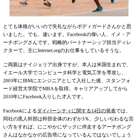
とても体格がいいので失礼ながらボディガードさんかと思
いました。でも、違います。Facebookの偉い人、イメ・ア
ーチボングさんです。戦略的パートナーシップ担当ディレ
クターで、主にInternet.orgのお仕事をしているそうな。
ご両親はナイジェリア出身ですが、本人は米国生まれで、
イエール大学でコンピュータ科学と電気工学を専攻し、
2003年にIBMにエンジニアとして入社した後、スタンフォ
ード経営大学院でMBAを取得。キャリアアップしてから
2010年にFacebook入りした才人です。
Facebookによる
ダイバーシティに関する14日の発表
では、
同社の黒人幹部は幹部全体のわずか3％。少しいぢわるな言
い方をすれば、にこやかにザックに伴走するアーチボング
さんはなかなかの広告塔になっているんではないでしょう