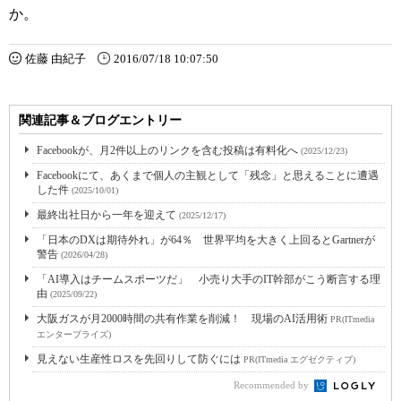
か。
佐藤 由紀子
2016/07/18 10:07:50
関連記事＆ブログエントリー
Facebookが、月2件以上のリンクを含む投稿は有料化へ
(2025/12/23)
Facebookにて、あくまで個人の主観として「残念」と思えることに遭遇
した件
(2025/10/01)
最終出社日から一年を迎えて
(2025/12/17)
「日本のDXは期待外れ」が64％ 世界平均を大きく上回るとGartnerが
警告
(2026/04/28)
「AI導入はチームスポーツだ」 小売り大手のIT幹部がこう断言する理
由
(2025/09/22)
大阪ガスが月2000時間の共有作業を削減！ 現場のAI活用術
PR(ITmedia
エンタープライズ)
見えない生産性ロスを先回りして防ぐには
PR(ITmedia エグゼクティブ)
Recommended by