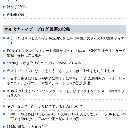
社会 (207件)
自動車 (20件)
オルタナティブ・ブログ 最新の投稿
AIは「なぜそうしたのか」を説明できるか（中西崇文さんのXAI論文から学
ぶ）
ECサイトはクレジットカード情報を持っているのか？決済代行会社とカード
情報非保持化の仕組み
cheeroより巻き取り式ケーブル USB-C to C発表！
ラストパーソンになってもらうこと、あるいは自主性をもたらすもの
「日本は改良は得意だが創造は苦手」は本当か----新原浩朗氏の「ネオ・ジャ
ポニズム」が示す、日本型イノベーションの設計原理
AI市場の主流がパブリッククラウドでも、なぜプライベートAIに商機が生ま
れるのか
その「なんて」が、切り捨てているものについて
2040年、事務職は437万人余り、AI人材は339万人足りない----「人手不足」の
一言では語れない、日本の労働市場の本当の姿
LLMの固有名：Sonnet 5