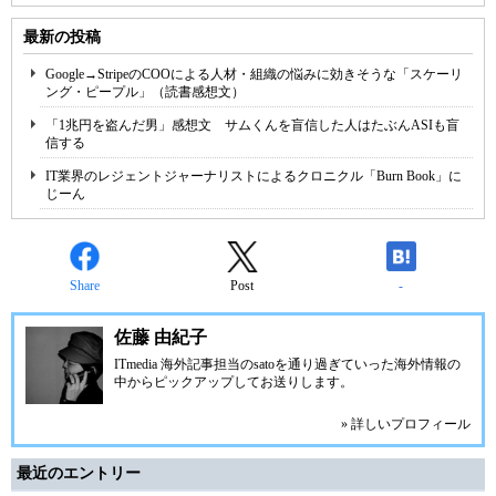
最新の投稿
Google→StripeのCOOによる人材・組織の悩みに効きそうな「スケーリ
ング・ピープル」（読書感想文）
「1兆円を盗んだ男」感想文 サムくんを盲信した人はたぶんASIも盲
信する
IT業界のレジェントジャーナリストによるクロニクル「Burn Book」に
じーん
Share
Post
-
佐藤 由紀子
ITmedia 海外記事担当のsatoを通り過ぎていった海外情報の
中からピックアップしてお送りします。
» 詳しいプロフィール
最近のエントリー