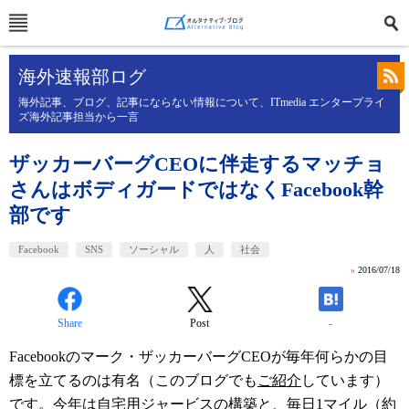
海外速報部ログ
海外記事、ブログ、記事にならない情報について、ITmedia エンタープライ
ズ海外記事担当から一言
ザッカーバーグCEOに伴走するマッチョ
さんはボディガードではなくFacebook幹
部です
Facebook
SNS
ソーシャル
人
社会
»
2016/07/18
Share
Post
-
Facebookのマーク・ザッカーバーグCEOが毎年何らかの目
標を立てるのは有名（このブログでも
ご紹介
しています）
です。今年は
自宅用ジャービスの構築
と、毎日1マイル（約