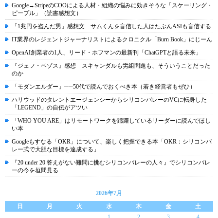
Google→StripeのCOOによる人材・組織の悩みに効きそうな「スケーリング・
ピープル」（読書感想文）
「1兆円を盗んだ男」感想文 サムくんを盲信した人はたぶんASIも盲信する
IT業界のレジェントジャーナリストによるクロニクル「Burn Book」にじーん
OpenAI創業者の1人、リード・ホフマンの最新刊「ChatGPTと語る未来」
『ジェフ・ベゾス』感想 スキャンダルも労組問題も、そういうことだった
のか
「モダンエルダー」──50代で読んでおくべき本（若き経営者もぜひ）
ハリウッドのタレントエージェンシーからシリコンバレーのVCに転身した
「LEGEND」の自伝がアツい
「WHO YOU ARE」はリモートワークを躊躇しているリーダーに読んでほし
い本
Googleもすなる「OKR」について、楽しく把握できる本「OKR：シリコンバ
レー式で大胆な目標を達成する」
『20 under 20 答えがない難問に挑むシリコンバレーの人々』でシリコンバレ
ーの今を垣間見る
2026年7月
日
月
火
水
木
金
土
1
2
3
4