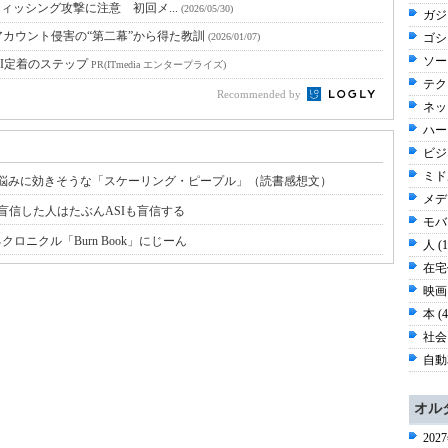
手のフィッシング攻撃に注意 初回メ...
(2026/05/30)
ガジ
カウント侵害の“第二幕”から得た教訓
(2026/01/07)
ゴシッ
ソー
I定着のステップ
PR(ITmedia エンタープライズ)
テク
Recommended by
ネッ
ハー
ビジネ
ミド
材・組織の悩みに効きそうな「スケーリング・ピープル」（読書感想文）
メディ
盲信した人はたぶんASIも盲信する
モバイ
ロニクル「Burn Book」にじーん
人 (
在宅仕
映画 
本 (
社会 
自動車
オル
20