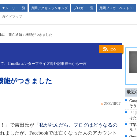
エントリー一覧
月間アクセスランキング
ブロガー一覧
月間ブロガーベスト30
ガイドマップ
bookに「死亡通知」機能がつきました
RSS
ITmedia エンタープライズ海外記事担当から一言
知」機能がつきました
最近
Go
»
2009/10/27
そう
「1
はた
う！」で吉田氏が「
私が死んだら、ブログはどうなるの
IT
ル「
ましたが、Facebookでは亡くなった人のアカウント
Op