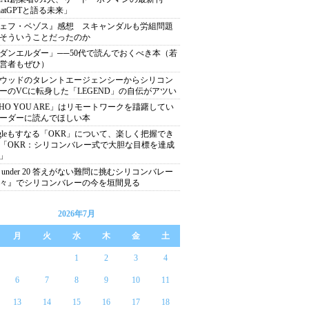
hatGPTと語る未来」
ェフ・ベゾス』感想 スキャンダルも労組問題
そういうことだったのか
ダンエルダー」──50代で読んでおくべき本（若
営者もぜひ）
ウッドのタレントエージェンシーからシリコン
ーのVCに転身した「LEGEND」の自伝がアツい
HO YOU ARE」はリモートワークを躊躇してい
ーダーに読んでほしい本
ogleもすなる「OKR」について、楽しく把握でき
「OKR：シリコンバレー式で大胆な目標を達成
」
0 under 20 答えがない難問に挑むシリコンバレー
々』でシリコンバレーの今を垣間見る
2026年7月
月
火
水
木
金
土
1
2
3
4
6
7
8
9
10
11
13
14
15
16
17
18