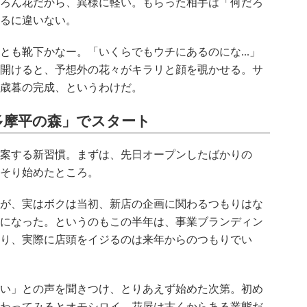
ろん花だから、異様に軽い。もらった相手は「何だろ
るに違いない。
も靴下かなー。「いくらでもウチにあるのにな...」
開けると、予想外の花々がキラリと顔を覗かせる。サ
歳暮の完成、というわけだ。
多摩平の森」でスタート
案する新習慣。まずは、先日オープンしたばかりの
そり始めたところ。
が、実はボクは当初、新店の企画に関わるつもりはな
になった。というのもこの半年は、事業ブランディン
り、実際に店頭をイジるのは来年からのつもりでい
い」との声を聞きつけ、とりあえず始めた次第。初め
わってみるとオモシロイ。花屋は古くからある業態だ