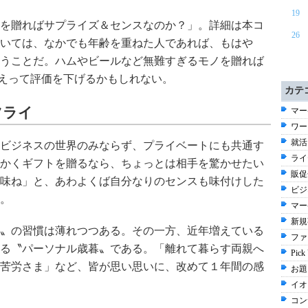
19
を贈ればサプライズ＆センスなのか？」。詳細は本コ
26
いては、なかでも年齢を重ねた人であれば、もはや
うことだ。ハムやビールなど無難すぎるモノを贈れば
かえって評価を下げるかもしれない。
カテ
ツライ
マー
ワー
就活 
ビジネスの世界のみならず、プライベートにも共通す
ライ
かくギフトを贈るなら、ちょっとは相手を驚かせたい
販促企
味ね」と、あわよくば自分なりのセンスも味付けした
ビジ
。
マー
新規事
〟の習慣は薄れつつある。その一方、近年増えている
ファ
る〝パーソナル歳暮〟である。「離れて暮らす両親へ
Pick
苦労さま」など、皆が思い思いに、改めて１年間の感
お題 
イオ
コン