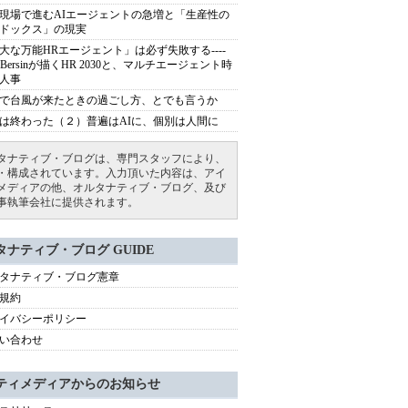
現場で進むAIエージェントの急増と「生産性の
ドックス」の現実
大な万能HRエージェント」は必ず失敗する----
sh Bersinが描くHR 2030と、マルチエージェント時
人事
で台風が来たときの過ごし方、とでも言うか
は終わった（２）普遍はAIに、個別は人間に
タナティブ・ブログは、専門スタッフにより、
・構成されています。入力頂いた内容は、アイ
メディアの他、オルタナティブ・ブログ、及び
事執筆会社に提供されます。
タナティブ・ブログ GUIDE
タナティブ・ブログ憲章
規約
イバシーポリシー
い合わせ
ティメディアからのお知らせ