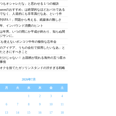
つもオシャレだな」と思わせる１つの秘訣
mazonのおすすめ」は絶望的なほどおバカである
でなく、人道的にも非常識だなあ、という件
刊SPA！」問題から考える、紙媒体の難しさ
19年、インバウンド消費のヒント
は年男。いつの間にか平成が終わり、知らぬ間
ジサンに。
NEも使えないポンコツ中年の愉快な忘年会
のアイデア、うちの会社で採用したいなあ」と
たときにすべきこと
だけじゃない！ お国柄が現れる海外の五つ星ホ
事情
オクを捨てたガソリンスタンドの渋すぎる戦略
2026年7月
月
火
水
木
金
土
1
2
3
4
6
7
8
9
10
11
13
14
15
16
17
18