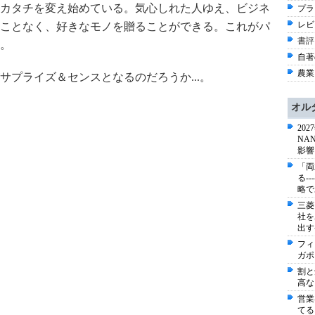
カタチを変え始めている。気心しれた人ゆえ、ビジネ
プラ
レビ
ことなく、好きなモノを贈ることができる。これがパ
書評
。
自著
農業 
プライズ＆センスとなるのだろうか...。
オル
20
NA
影響
「両
る-
略で
三菱
社を
出す
フィ
ガポ
割と
高な
営業
てる