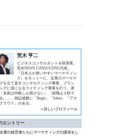
荒木 亨二
ビジネスコンサルタント＆執筆業。
荒木NEWS CONSULTING代表。
『日本人が使いやすいマーケティン
グ』をモットーに、企業のマーケテ
グを立て直すコンサルティング事業、ブラン
ングに強くなるライティング事業を行う。著
「名刺は99枚しか残さない」「就職は３秒で
る。」、雑誌連載に「Begin」「Safari」「アス
クラウド」がある。
» 詳しいプロフィール
のエントリー
企業の経営者たちにマーケティングの講演をし