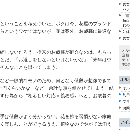
営業
パラ
「巨
Jo
ということを考えついた。ボクは今、花屋のブランド
代の
らというワケではないが、花は案外、お歳暮に最適な
沖縄
営業
オル
縮しないだろう。従来のお歳暮が厄介なのは、もらっ
企画
とだ。「お返しをしないといけないかな」「来年はウ
ティ
本記
そんなことを思ってしまう。
オル
など一般的なモノのため、何となく値段が想像できて
千円くらいかな」など、余計な頭を働かせてしまう。結
オル
利用
す行為から〝相応しい対応＝義務感〟へと、お歳暮の
プラ
お問
手は値段がよく分からない。花を飾る習慣がない家庭
アイ
く楽しむことができるうえ、植物なのでやがては消え