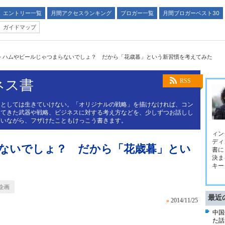
エントリー一覧
月間アクセスランキング
ブロガー一覧
月間ブロガーベスト30
ガイドマップ
>
ハムやビールじゃつまらないでしょ？ だから「花歳暮」という新習慣を考えてみた
ネス書
RSS
スとしては生きていけない。「オリジナルの戦略」を描けなければ、コン
してきた武器や戦略、ビジネスに対する考え方などを、少しずつお話しし
言いながら、フザけたこともけっこう書きます。
ィン
ディ
ないでしょ？ だから「花歳暮」とい
書に
決ま
キー
企画
最近
»
2014/11/25
中国
た話