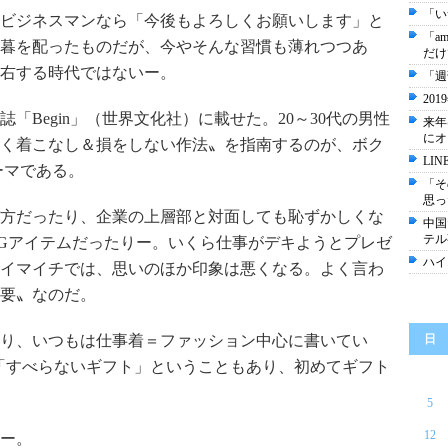
「い
ビジネスマンなら「今後もよろしくお願いします」と
「a
暮を配ったものだが、今やそんな習慣も薄れつつあ
だけ
右する時代ではないー。
「週
20
Begin」（世界文化社）に載せた。20～30代の男性
来年
にオ
く着こなし＆損をしない作法〟を指南するのが、ボク
LI
ーマである。
「そ
思っ
方だったり、企業の上層部と対面しても恥ずかしくな
中国
テル
Gアイテムだったりー。いくら仕事がデキようとプレゼ
ハイ
イマイチでは、思いのほか印象は悪くなる。よく言わ
要〟なのだ。
り、いつもは仕事着＝ファッション中心に書いてい
日
が「すべらないギフト」ということもあり、初めてギフト
5
12
ー。