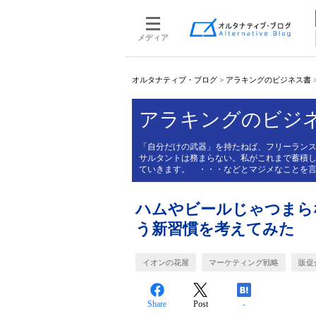
メディア
オルタナティブ・ブログ
>
アラキングのビジネス書
アラキングのビジ
「自分だけの武器」を持たねば、フリーラン
サルタントは務まらない。私がこれまで蓄積
ていきます。 ・・・などとマジメなことを
ハムやビールじゃつまら
う新習慣を考えてみた
イオンの花屋
マーケティング戦略
販促
Share
Post
-