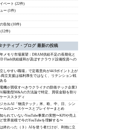
イベート (22件)
ュー (1件)
の告知 (10件)
(12件)
タナティブ・ブログ 最新の投稿
27年メモリ市場展望：DRAM供給不足の長期化と
ND Flash供給緩和が及ぼすクラウド設備投資への
立しやすい職場」で定着意向が44.9ポイント上が
---両立支援は福利厚生ではなく、リテンション戦
ある
電機が買収すべきウクライナの防衛テック企業3
AI駆動型M&Aの方法論で特定、買収金額を割り
ケーススタディ
ジカルAI「物流テック」米、欧、中、日、シン
ールのユースケースとプレイヤーまとめ
知られていないYouTube事業の実態〜KPIや売上
ど世界規模で今のYouTubeを理解する〜
は終わった（３）AIを使う者だけが、利他に立