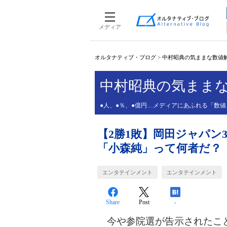
メディア
オルタナティブ・ブログ
>
中村昭典の気ままな数値
中村昭典の気まま
●人、●％、●億円…メディアにあふれる「数
【2勝1敗】岡田ジャパン
「小森純」って何者だ？
エンタテインメント
エンタテインメント
Share
Post
-
今や参院選が告示されたこと