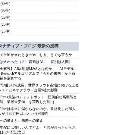
(83件)
(99件)
(28件)
(20件)
(25件)
タナティブ・ブログ 最新の投稿
で台風が来たときの過ごし方、とでも言うか
は終わった（２）普遍はAIに、個別は人間に
全解説】AI駆動型M&Aとは何か――AIモデル＋
ep Researchアルゴリズムで「会社の未来」から買
補を逆算する
同期比43%成長、世界クラウド市場における上位
シェアとネオクラウド企業9社の影響
rdPress最強のチャットボット（圧倒的な高機能と
能、業界最安値）を実現した理由
uTuberは本当に儲からないのか。収益化した20人
人が月30万円以上という可能性
への備えと、未来への備え
年配には難しいんですよ」と君が言ったから八
日は年配記念日