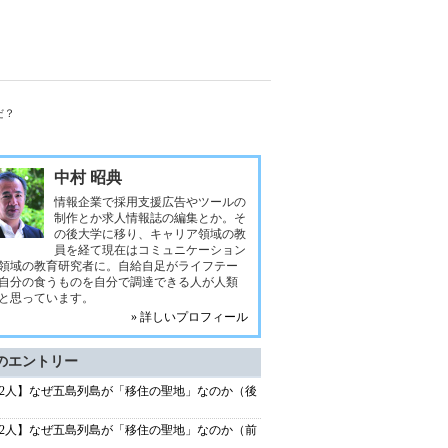
だ？
中村 昭典
情報企業で採用支援広告やツールの
制作とか求人情報誌の編集とか。そ
の後大学に移り、キャリア領域の教
員を経て現在はコミュニケーション
領域の教育研究者に。自給自足がライフテー
自分の食うものを自分で調達できる人が人類
と思っています。
» 詳しいプロフィール
のエントリー
72人】なぜ五島列島が「移住の聖地」なのか（後
72人】なぜ五島列島が「移住の聖地」なのか（前