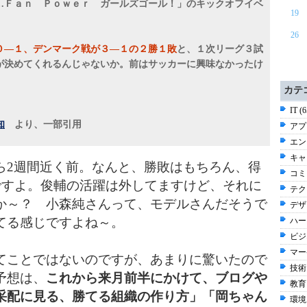
…Ｆａｎ Ｐｏｗｅｒ ガールズゴール！」のキックオフイベ
19
26
０―１、デンマーク戦が３―１の２勝１敗
と、１次リーグ３試
が決めてくれるんじゃないか。前はサッカーに興味なかったけ
カテ
IT (
知
より、一部引用
アプ
エン
キャリ
2週間近く前。なんと、勝敗はもちろん、得
コミ
ですよ。俊輔の活躍は外してますけど、それに
テク
か～？ 小森純さんって、モデルさんだそうで
デザ
てる感じですよね～。
ハー
ビジネ
マー
てことではないのですが、あまりに驚いたので
技術 
予想は、
これから来月前半にかけて、ブログや
教育 
采配に見る、勝てる組織の作り方」「岡ちゃん
環境 