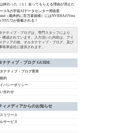
は終わった（１）会ってもらえる理由が消えた
ースXの宇宙AIデータセンター用衛星
armind（最終的に百万基規模）にはNVIDIAのVera
bin NVL72が搭載される！
タナティブ・ブログは、専門スタッフにより、
・構成されています。入力頂いた内容は、アイ
メディアの他、オルタナティブ・ブログ、及び
事執筆会社に提供されます。
タナティブ・ブログ GUIDE
タナティブ・ブログ憲章
規約
イバシーポリシー
い合わせ
ティメディアからのお知らせ
スリリース
ルサービス