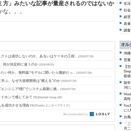
ミ方」みたいな記事が量産されるのではないか
生活 
かな。。。
社会 
経営 
若者 
調査 
オル
沖縄
クトは成功しないのか、あるいはケーキの工程...
(2026/07/28)
営業
と、何が決定的に違うのか
(2026/08/03)
【完
De
たい何か。無料版7モデルに聞いたら微妙だっ...
(2026/07/28)
収候
に学ぶ、なぜ大規模開発は“燃える”のか
(2026/07/29)
前年
3社
Tエンジニア9割”でシステム刷新に挑...
(2026/07/29)
Wo
ッドホンで感じてみて
PR(Marshall Group AB)
高性
入を成功させる理由
Yo
PR(ITmedia エンタープライズ)
に1
Recommended by
台風
「ご
月二