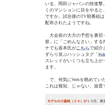
いる、岡田ジャパンの快進撃。
くのマンションに目をやると
ですか。試合後のTV朝番組
配布されたようですね。
大会前の大方の予想を裏切
督」に「ごめんなさい」する
ナでも坂本氏が
こちら
で紹介さ
ずらり並ぶハッシュタグ「
#ok
スレッドがいくつも立ち上が
ます。
で、何気にWebを眺めてい
これは報知、じゃない、放置
モデルの小森純（２４）が
１３日、東