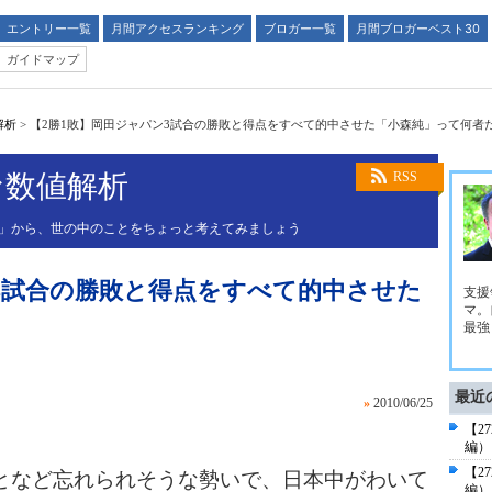
エントリー一覧
月間アクセスランキング
ブロガー一覧
月間ブロガーベスト30
ガイドマップ
解析
>
【2勝1敗】岡田ジャパン3試合の勝敗と得点をすべて的中させた「小森純」って何者
な数値解析
RSS
値」から、世の中のことをちょっと考えてみましょう
3試合の勝敗と得点をすべて的中させた
支援
マ。
最強
最近
»
2010/06/25
【2
編）
【2
など忘れられそうな勢いで、日本中がわいて
編）