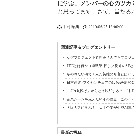
に学ぶ、メンバーの心のツカ
と思ってます。さて、当たる
中村 昭典
2010/06/25 18:00:00
関連記事＆ブログエントリー
なぜプロジェクト管理を学んでもプロジェ
FDEとは何か（連載第1回）／従来のSE
冬の冷たい海で叫んだ英雄の名言とはいっ
日本通運×アクセンチュアの124億円訴訟
「SIer丸投げ」からどう脱却する？ “非I
音楽シーンを支えた64年の歴史、このヘ
大阪ガスに学ぶ！ 大手企業が生成AI導
最新の投稿