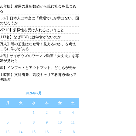
020年版】雇用の最新数値から現代社会を見つめ
る
6.3％】日本人は本当に「職場でしか学ばない」国
のだろうか
A$2.10】多様性を受け入れるということ
1,113名】なぜUBCには学食がないのか
1万人】隣の芝生はなぜ青く見えるのか、を考え
ころに学びがある
.34倍】サイボウズのワーママ動画「大丈夫」を専
婦が見たら
2歳】インプットとアウトプット、どちらが先か
１時間】文科省発、高校キャリア教育必修化で
胸騒ぎ
2026年7月
月
火
水
木
金
土
1
2
3
4
6
7
8
9
10
11
13
14
15
16
17
18