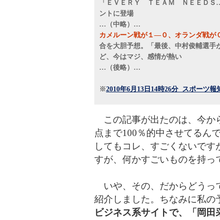
「ＥＶＥＲＹ ＴＥＡＭ ＮＥＥＤＳ
ントに登場
…（中略）…
カメルーン戦が１―０、オランダ戦が
合を大胆予想。「最後、中村俊輔選手
ど、今はマジ、感情が熱い
…（後略）…
※
2010年6月13日14時26分 スポーツ報
この記事が出たのは、今から
点まで100％的中させてるん
してもコレ、すごくないです
すが、何かすごいものを持っ
い
や、その、だからどうっ
紹介しました。ちなみに私の
ビジネス系サイトで、「岡田