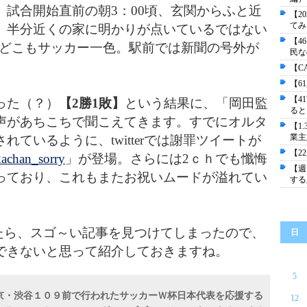
試合開始直前の朝3：00頃、玄関からふと近
【2
てみ
、半分近くの家に明かりが点いているではない
【4
はどこもサッカー一色。駅前では新聞の号外が
民な
【C
【6
【4
った（？）
【2勝1敗】
という結果に、「岡田監
ると
声があちこちで聞こえてきます。すでにオルタ
【1
業主
れているように、twitterでは謝罪ツイートが
【2
achan_sorry
」が登場。さらには2ｃｈでも懺悔
【週
っており、これもまたお祝いムードが溢れてい
する
たら、スゴ～い記事を見つけてしまったので、
日
できないと思って紹介しておきますね。
5
京・渋谷１０９前で行われたサッカーＷ杯日本代表を応援する
12