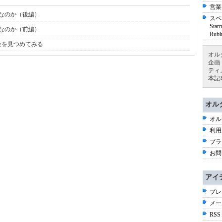
営業
」なのか（後編）
スペ
St
」なのか（前編）
Ru
会を見つめてみる
オル
企画
ティ
本記
オル
オル
利用
プラ
お問
アイ
プレ
メー
RSS