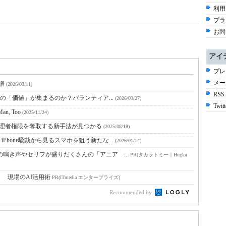
利用
プラ
お問
アイ
プレ
メー
系譜
(2026/03/11)
RSS
体の「価値」が集まるのか？パランティア...
(2026/03/27)
Twitt
an, Too
(2025/11/24)
ク 管理者権限を奪取する新手法が見つかる
(2025/08/18)
hone騒動から見るスマホを狙う新たな...
(2026/01/14)
鳴き声やセリフが盛りだくさんの「アニア ...
PR(タカラトミー｜Hugku
！ 現場のAI活用術
PR(ITmedia エンタープライズ)
Recommended by