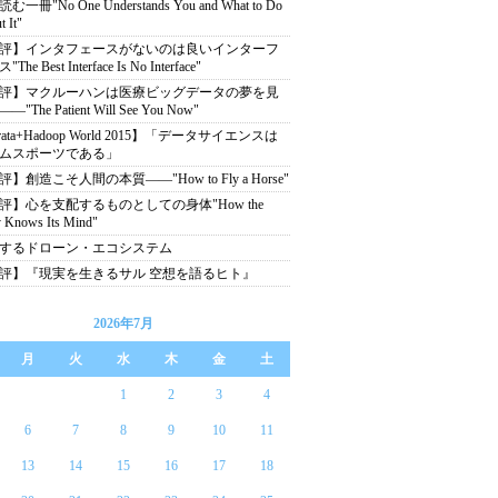
む一冊"No One Understands You and What to Do
 It"
評】インタフェースがないのは良いインターフ
The Best Interface Is No Interface"
評】マクルーハンは医療ビッグデータの夢を見
"The Patient Will See You Now"
rata+Hadoop World 2015】「データサイエンスは
ムスポーツである」
】創造こそ人間の本質――"How to Fly a Horse"
評】心を支配するものとしての身体"How the
 Knows Its Mind"
するドローン・エコシステム
評】『現実を生きるサル 空想を語るヒト』
2026年7月
月
火
水
木
金
土
1
2
3
4
6
7
8
9
10
11
13
14
15
16
17
18