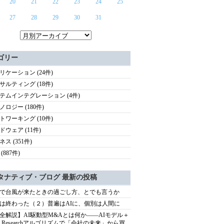
20
21
22
23
24
25
27
28
29
30
31
ゴリー
リケーション (24件)
サルティング (18件)
テムインテグレーション (4件)
ノロジー (180件)
トワーキング (10件)
ドウェア (11件)
ス (351件)
(887件)
タナティブ・ブログ 最新の投稿
で台風が来たときの過ごし方、とでも言うか
は終わった（２）普遍はAIに、個別は人間に
全解説】AI駆動型M&Aとは何か――AIモデル＋
ep Researchアルゴリズムで「会社の未来」から買