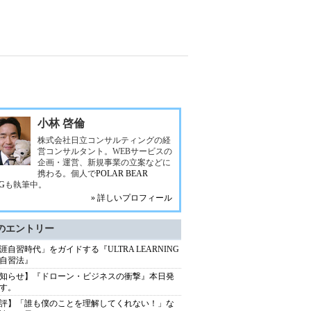
小林 啓倫
株式会社日立コンサルティングの経
営コンサルタント。WEBサービスの
企画・運営、新規事業の立案などに
携わる。個人で
POLAR BEAR
G
も執筆中。
» 詳しいプロフィール
のエントリー
涯自習時代」をガイドする『ULTRA LEARNING
自習法』
知らせ】『ドローン・ビジネスの衝撃』本日発
す。
評】「誰も僕のことを理解してくれない！」な