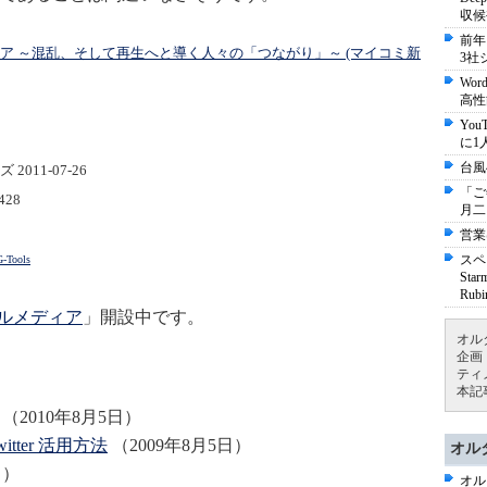
収候
前年
ア ～混乱、そして再生へと導く人々の「つながり」～ (マイコミ新
3社
Wo
高性
Yo
に1
台風
011-07-26
「ご
28
月二
営業
スペ
G-Tools
St
Ru
ルメディア
」開設中です。
オル
企画
ティ
本記
（2010年8月5日）
ter 活用方法
（2009年8月5日）
オル
日）
オル