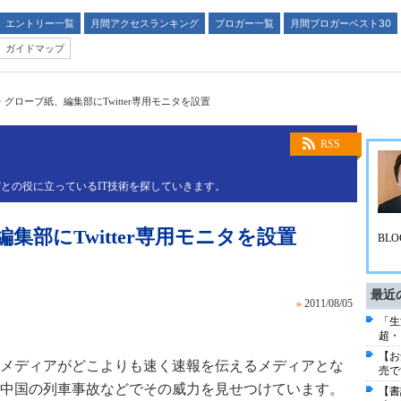
エントリー一覧
月間アクセスランキング
ブロガー一覧
月間ブロガーベスト30
ガイドマップ
グローブ紙、編集部にTwitter専用モニタを設置
RSS
との役に立っているIT技術を探していきます。
部にTwitter専用モニタを設置
BLO
最近
»
2011/08/05
「生
超・
【お
メディアがどこよりも速く速報を伝えるメディアとな
売で
中国の列車事故などでその威力を見せつけています。
【書