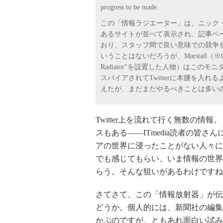
progress to be made.
この「情報ラジエーター」は、ニック・デ
あるサイトが並べて表示され、記事ペ
おり、スタッフ間で良い意味での競争
いうことはないだろうが、Marstall（※Chr
Radiator"を設置した人物）はこ
スパイアされてTwitterに本腰を入
えたが、まだまだやるべきことは多い
Twitter上を流れて行く無数の
スもある――ITmedia読者の皆
アの世界に浸ったことがない人々に
でも感じてもらい、いま情報の世界
らう。そんな狙いがあるわけですね
さてさて、この「情報放射器」が伝
どうか。個人的には、新聞社の編集
かぶのですが、ともあれ面白い試み