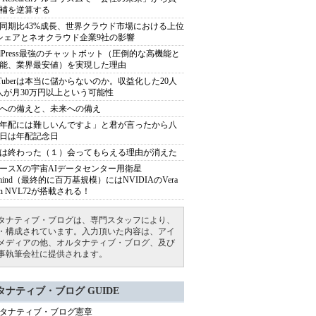
補を逆算する
同期比43%成長、世界クラウド市場における上位
シェアとネオクラウド企業9社の影響
rdPress最強のチャットボット（圧倒的な高機能と
能、業界最安値）を実現した理由
uTuberは本当に儲からないのか。収益化した20人
人が月30万円以上という可能性
への備えと、未来への備え
年配には難しいんですよ」と君が言ったから八
日は年配記念日
は終わった（１）会ってもらえる理由が消えた
ースXの宇宙AIデータセンター用衛星
armind（最終的に百万基規模）にはNVIDIAのVera
bin NVL72が搭載される！
タナティブ・ブログは、専門スタッフにより、
・構成されています。入力頂いた内容は、アイ
メディアの他、オルタナティブ・ブログ、及び
事執筆会社に提供されます。
タナティブ・ブログ GUIDE
タナティブ・ブログ憲章