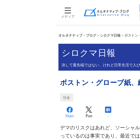
メディア
オルタナティブ・ブログ
>
シロクマ日報
>
ボストン・
シロクマ日報
決して最先端ではない、けれど日常生活で人び
ボストン・グローブ紙、編集
社会
Share
Post
-
デマのリスクはあれど、ソーシャル
っているのは事実であり、最近では