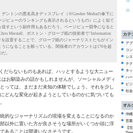
19
26
ントンの悪名高きディスプレイ（※Gawker Mediaの傘下に
ージビューのランキングも表示されるというもの）によく似て
を促すという副作用もあるだろう。ページビュー競争になると
is Marstall、ボストン・グローブ紙の技術者で"Information
カテ
のモニタを設置することで、グローブ紙のジャーナリストたちがイン
アプ
れるようになることを願っている。関係者のアカウントは170を超
コン
のだ。
シス
テク
ネッ
情報。くだらないものもあれば、ハッとするような大ニュー
ハー
さんにはお馴染みの話かもしれませんが、ソーシャルメディ
ビジネ
とっては、まだまだ未知の体験でしょう。それを少し
社会 
にどんな変化が起きようとしているのかに気づいても
。
オル
沖縄
統的なジャーナリズムの現場を変えることになるのか
営業
部以外に置いた方が良さそうな場所がいくつか頭に浮
【完
であることは間違いなさそうです。
De