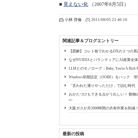
■
見えない化
（2007年8月5日）
小林 啓倫
2011/08/05 23:46:10
関連記事＆ブログエントリー
【図解】コレ１枚でわかるDXの２つの
なぜNVIDIAとパランティアにAI産業全
LLMとのモノローグ：Baby, You're A Rich M
Windows初期設定（OOBE）をハッ
「言われた通りやっただけ」で詰む時代 iP
おかたづけもできる点がうれしい！ 動物の
m)
大阪ガスが月2000時間の共有作業を削減
最新の投稿