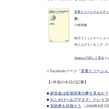
災害とソーシャルメディ
書)
小林啓倫
毎日コミュニケーションズ 2
売り上げランキング : 274
Amazonで詳しく見る
by
○ Facebookページ「
災害とソーシャ
【○年前の今日の記事】
■
超合金は拡張現実の夢を見るか？
■
おしかけヘルプデスク、という Twit
■
非効率を目指そう
（2008年8月5