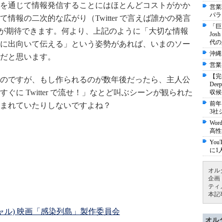
を通じて情報発信することにはほとんどコストがかか
営業
パラ
情報の二次的な広がり（Twitter で言えば誰かの発言
「巨
など）が期待できます。何より、上記のように「大切な情報
Jo
代の
に出向いて伝える」という姿勢があれば、いまのソー
沖縄
だと思います。
営業
【完
のですが、もし作られるのが数年後だったら、主人公
De
に Twitter で流せ！」なとど叫ぶシーンが観られた
収候
前年
まれていたりしないですよね？
3社
Wo
高性
Yo
に1
オル
企画
ティ
本記
ャル) 映画「感染列島」製作委員会
オル