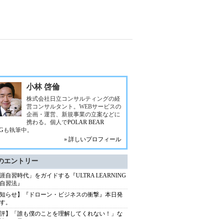
小林 啓倫
株式会社日立コンサルティングの経
営コンサルタント。WEBサービスの
企画・運営、新規事業の立案などに
携わる。個人で
POLAR BEAR
G
も執筆中。
» 詳しいプロフィール
のエントリー
涯自習時代」をガイドする『ULTRA LEARNING
自習法』
知らせ】『ドローン・ビジネスの衝撃』本日発
す。
評】「誰も僕のことを理解してくれない！」な