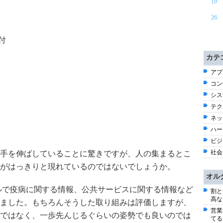
19
26
付
カテ
アプ
コン
シス
テク
ネッ
ハー
ビジネ
社会 
手を伸ばしていることに驚きですが、人の集まるとこ
がはっきりと現れているのではないでしょうか。
オル
ルで疫病に関する情報、公共サービスに関する情報など
割と
高な
ました。もちろんそうした取り組みは評価しますが、
営業
ではなく、一歩先んじるぐらいの姿勢でも良いのでは
てる