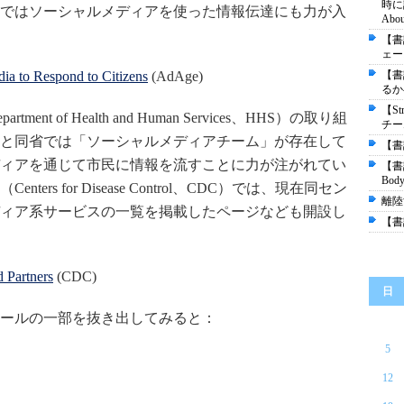
時に読
ではソーシャルメディアを使った情報伝達にも力が入
About
【書
ェース"
a to Respond to Citizens
(AdAge)
【書
るか――
【St
 of Health and Human Services、HHS）の取り組
チー
と同省では「ソーシャルメディアチーム」が存在して
【書評
ィアを通じて市民に情報を流すことに力が注がれてい
【書
Body
rs for Disease Control、CDC）では、現在同セン
離陸
ィア系サービスの一覧を掲載したページなども開設し
【書
 Partners
(CDC)
日
ールの一部を抜き出してみると：
5
12