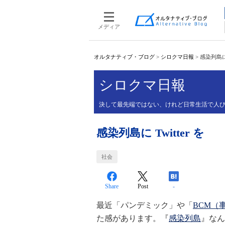
メディア
オルタナティブ・ブログ
>
シロクマ日報
>
感染列島に T
シロクマ日報
決して最先端ではない、けれど日常生活で人び
感染列島に Twitter を
社会
Share
Post
-
最近「パンデミック」や「
BCM（
た感があります。『
感染列島
』なん