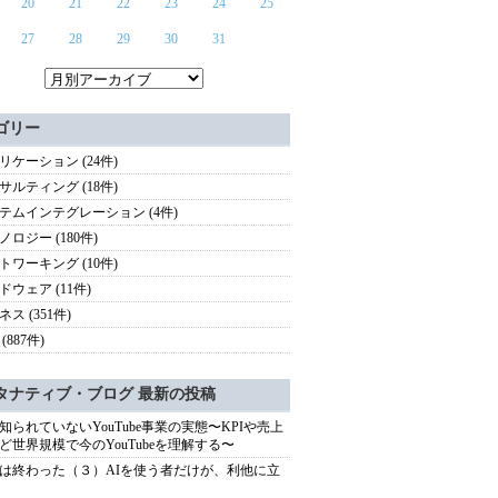
20
21
22
23
24
25
27
28
29
30
31
ゴリー
リケーション (24件)
サルティング (18件)
テムインテグレーション (4件)
ノロジー (180件)
トワーキング (10件)
ドウェア (11件)
ス (351件)
(887件)
タナティブ・ブログ 最新の投稿
知られていないYouTube事業の実態〜KPIや売上
ど世界規模で今のYouTubeを理解する〜
は終わった（３）AIを使う者だけが、利他に立