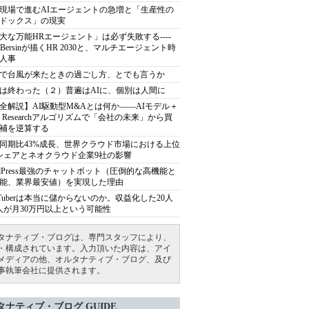
現場で進むAIエージェントの急増と「生産性の
ドックス」の現実
大な万能HRエージェント」は必ず失敗する----
sh Bersinが描くHR 2030と、マルチエージェント時
人事
で台風が来たときの過ごし方、とでも言うか
は終わった（２）普遍はAIに、個別は人間に
全解説】AI駆動型M&Aとは何か――AIモデル＋
ep Researchアルゴリズムで「会社の未来」から買
補を逆算する
同期比43%成長、世界クラウド市場における上位
シェアとネオクラウド企業9社の影響
rdPress最強のチャットボット（圧倒的な高機能と
能、業界最安値）を実現した理由
uTuberは本当に儲からないのか。収益化した20人
人が月30万円以上という可能性
タナティブ・ブログは、専門スタッフにより、
・構成されています。入力頂いた内容は、アイ
メディアの他、オルタナティブ・ブログ、及び
事執筆会社に提供されます。
タナティブ・ブログ GUIDE