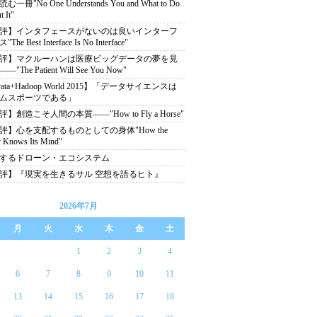
む一冊"No One Understands You and What to Do
 It"
評】インタフェースがないのは良いインターフ
The Best Interface Is No Interface"
評】マクルーハンは医療ビッグデータの夢を見
"The Patient Will See You Now"
rata+Hadoop World 2015】「データサイエンスは
ムスポーツである」
】創造こそ人間の本質――"How to Fly a Horse"
評】心を支配するものとしての身体"How the
 Knows Its Mind"
するドローン・エコシステム
評】『現実を生きるサル 空想を語るヒト』
2026年7月
月
火
水
木
金
土
1
2
3
4
6
7
8
9
10
11
13
14
15
16
17
18