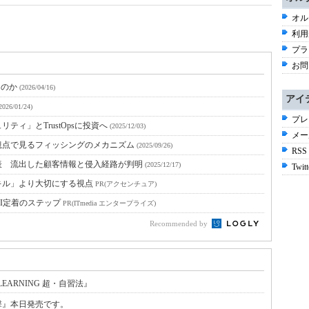
オル
利用
プラ
お問
なのか
(2026/04/16)
アイ
2026/01/24)
プレ
ティ」とTrustOpsに投資へ
(2025/12/03)
メー
観点で見るフィッシングのメカニズム
(2025/09/26)
RSS
表 流出した顧客情報と侵入経路が判明
(2025/12/17)
Twitt
キル」より大切にする視点
PR(アクセンチュア)
I定着のステップ
PR(ITmedia エンタープライズ)
Recommended by
EARNING 超・自習法』
撃』本日発売です。