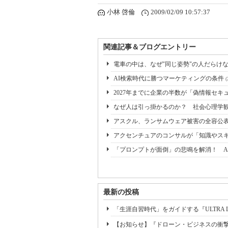
小林 啓倫
2009/02/09 10:57:37
関連記事＆ブログエントリー
電車の中は、なぜ"同じ姿勢"の人だらけ
AI検索時代に勝つマーケティングの条件
(
2027年までに企業の半数が「偽情報セキュリ
なぜ人は引っ掛かるのか？ 社会心理学
アスクル、ランサムウェア被害の全容公
アクセンチュアのコンサルが「知識やス
「プロンプトが面倒」の悲鳴を解消！ A
最新の投稿
「生涯自習時代」をガイドする『ULTRA L
【お知らせ】『ドローン・ビジネスの衝