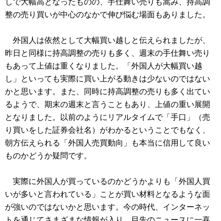
しで大幅高となったものの、手仕舞い売りも嵩み、持高調
整の売り買いが中心のなかで伸び悩む場面もありました。
外国人は依然として大幅買い越しと伝えられましたが、
昨日と同様に持高調整の売りも多く、週末の手仕舞い売り
もあって上値は重くなりました。「外国人が大幅買い越
し」といっても実際に買い上がる動きは少ないのではない
かと思います。また、同時に持高調整の売りも多く出てい
るようで、期末の週末と言うこともあり、上値の重い展開
となりました。以前のようにリアルタイムで「手口」（売
り買いをした証券会社名）がわかるということでもなく、
朝方伝えられる「外国人売買動向」も本当に信用して良い
ものかどうか疑問です。
実際に外国人が買っているのかどうかよりも「外国人買
いが多いと言われている」ことが買い材料となるような面
が強いのではないかと思います。今の時代、インターネッ
トを通じてさまざまな情報が入り、目先のニュースに一喜