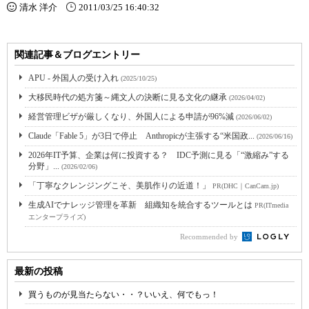
清水 洋介
2011/03/25 16:40:32
関連記事＆ブログエントリー
APU - 外国人の受け入れ
(2025/10/25)
大移民時代の処方箋～縄文人の決断に見る文化の継承
(2026/04/02)
経営管理ビザが厳しくなり、外国人による申請が96%減
(2026/06/02)
Claude「Fable 5」が3日で停止 Anthropicが主張する“米国政...
(2026/06/16)
2026年IT予算、企業は何に投資する？ IDC予測に見る「“激縮み”する
分野」...
(2026/02/06)
「丁寧なクレンジングこそ、美肌作りの近道！」
PR(DHC｜CanCam.jp)
生成AIでナレッジ管理を革新 組織知を統合するツールとは
PR(ITmedia
エンタープライズ)
Recommended by
最新の投稿
買うものが見当たらない・・？いいえ、何でもっ！