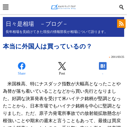
日々是相場 －ブログ－
長年相場を見続けてきた現役の情報部長が相場について語ります。
本当に外国人は買っているの？
»
2011/03/25
Share
Post
-
米国株高、特にナスダック指数が大幅高となったことや
為替が落ち着いていることなどから買い先行となりまし
た。好調な決算発表を受けて米ハイテク銘柄が堅調となっ
たことから、日本市場でもハイテク銘柄を中心に堅調とな
りました。ただ、原子力発電所事故での放射能拡散懸念が
根強いことや期末の週末と言うこともあって、最後は買戻