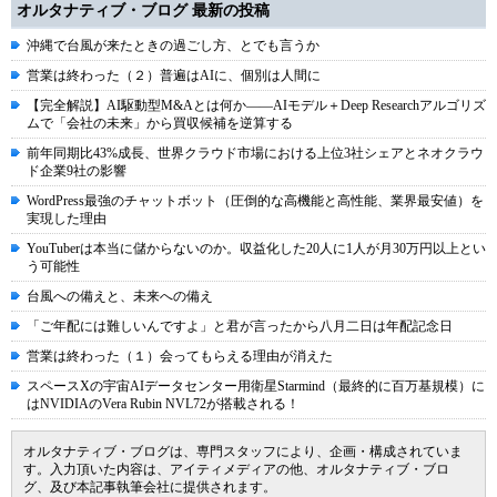
オルタナティブ・ブログ 最新の投稿
沖縄で台風が来たときの過ごし方、とでも言うか
営業は終わった（２）普遍はAIに、個別は人間に
【完全解説】AI駆動型M&Aとは何か――AIモデル＋Deep Researchアルゴリズ
ムで「会社の未来」から買収候補を逆算する
前年同期比43%成長、世界クラウド市場における上位3社シェアとネオクラウ
ド企業9社の影響
WordPress最強のチャットボット（圧倒的な高機能と高性能、業界最安値）を
実現した理由
YouTuberは本当に儲からないのか。収益化した20人に1人が月30万円以上とい
う可能性
台風への備えと、未来への備え
「ご年配には難しいんですよ」と君が言ったから八月二日は年配記念日
営業は終わった（１）会ってもらえる理由が消えた
スペースXの宇宙AIデータセンター用衛星Starmind（最終的に百万基規模）に
はNVIDIAのVera Rubin NVL72が搭載される！
オルタナティブ・ブログは、専門スタッフにより、企画・構成されていま
す。入力頂いた内容は、アイティメディアの他、オルタナティブ・ブロ
グ、及び本記事執筆会社に提供されます。