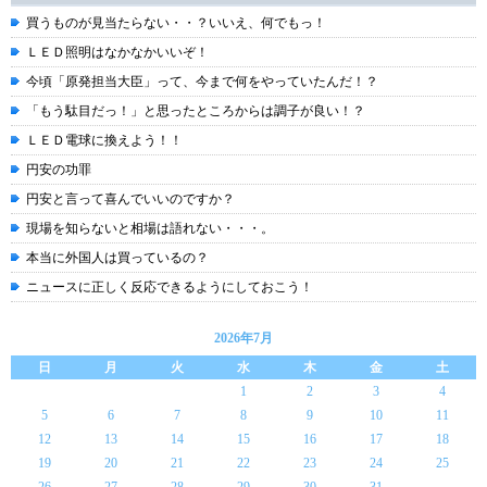
買うものが見当たらない・・？いいえ、何でもっ！
ＬＥＤ照明はなかなかいいぞ！
今頃「原発担当大臣」って、今まで何をやっていたんだ！？
「もう駄目だっ！」と思ったところからは調子が良い！？
ＬＥＤ電球に換えよう！！
円安の功罪
円安と言って喜んでいいのですか？
現場を知らないと相場は語れない・・・。
本当に外国人は買っているの？
ニュースに正しく反応できるようにしておこう！
2026年7月
日
月
火
水
木
金
土
1
2
3
4
5
6
7
8
9
10
11
12
13
14
15
16
17
18
19
20
21
22
23
24
25