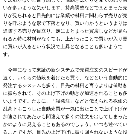
いが多いような気がします。持高調整などでまとまった売
りが見られると目先的には業績や材料に関わらず売りが売
りを呼ぶような形で下落となり、買い向かうというよりは
追随する売りが目立り、逆にまとまった買戻しなどが見ら
れると特に材料がなくても、上がったことで買いが入り更
に買いが入るという状況で上昇となることも多いようで
す。
今年になって東証の新システムで売買注文のスピードが
速く、いくらの値段を着けたら買う、などという自動的に
発注するシステムも多く、目先の材料と言うよりは値動き
に振らされて、その上げ下げの動きが加速されることも多
いようです。たまに、「誤発注」などと伝えられる株価の
乱高下もこうした自動売買が一気に出たことで上げ下げが
加速されてあたかも間違えて多くの注文を出してしまった
かのように見えることもあるのでしょう。いつも述べてい
ることですが、目先の上げ下げに振り回されないような投