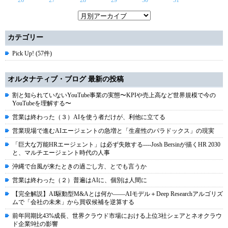
26
27
28
29
30
31
カテゴリー
Pick Up! (57件)
オルタナティブ・ブログ 最新の投稿
割と知られていないYouTube事業の実態〜KPIや売上高など世界規模で今の
YouTubeを理解する〜
営業は終わった（３）AIを使う者だけが、利他に立てる
営業現場で進むAIエージェントの急増と「生産性のパラドックス」の現実
「巨大な万能HRエージェント」は必ず失敗する----Josh Bersinが描くHR 2030
と、マルチエージェント時代の人事
沖縄で台風が来たときの過ごし方、とでも言うか
営業は終わった（２）普遍はAIに、個別は人間に
【完全解説】AI駆動型M&Aとは何か――AIモデル＋Deep Researchアルゴリズ
ムで「会社の未来」から買収候補を逆算する
前年同期比43%成長、世界クラウド市場における上位3社シェアとネオクラウ
ド企業9社の影響