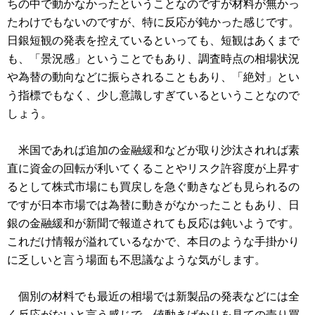
ちの中で動かなかったということなのですが材料が無かっ
たわけでもないのですが、特に反応が鈍かった感じです。
日銀短観の発表を控えているといっても、短観はあくまで
も、「景況感」ということでもあり、調査時点の相場状況
や為替の動向などに振らされることもあり、「絶対」とい
う指標でもなく、少し意識しすぎているということなので
しょう。
米国であれば追加の金融緩和などが取り沙汰されれば素
直に資金の回転が利いてくることやリスク許容度が上昇す
るとして株式市場にも買戻しを急ぐ動きなども見られるの
ですが日本市場では為替に動きがなかったこともあり、日
銀の金融緩和が新聞で報道されても反応は鈍いようです。
これだけ情報が溢れているなかで、本日のような手掛かり
に乏しいと言う場面も不思議なような気がします。
個別の材料でも最近の相場では新製品の発表などには全
く反応がないと言う感じで、値動きばかりを見ての売り買