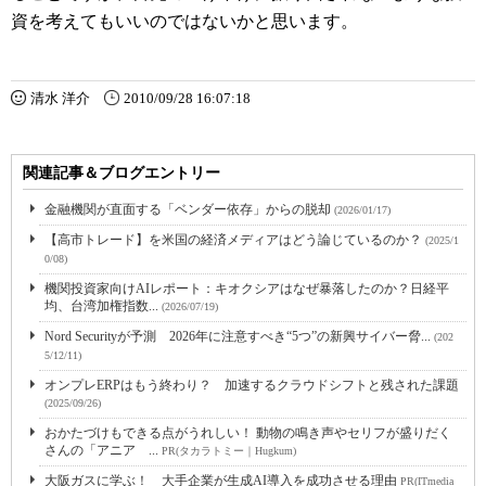
資を考えてもいいのではないかと思います。
清水 洋介
2010/09/28 16:07:18
関連記事＆ブログエントリー
金融機関が直面する「ベンダー依存」からの脱却
(2026/01/17)
【高市トレード】を米国の経済メディアはどう論じているのか？
(2025/1
0/08)
機関投資家向けAIレポート：キオクシアはなぜ暴落したのか？日経平
均、台湾加権指数...
(2026/07/19)
Nord Securityが予測 2026年に注意すべき“5つ”の新興サイバー脅...
(202
5/12/11)
オンプレERPはもう終わり？ 加速するクラウドシフトと残された課題
(2025/09/26)
おかたづけもできる点がうれしい！ 動物の鳴き声やセリフが盛りだく
さんの「アニア ...
PR(タカラトミー｜Hugkum)
大阪ガスに学ぶ！ 大手企業が生成AI導入を成功させる理由
PR(ITmedia