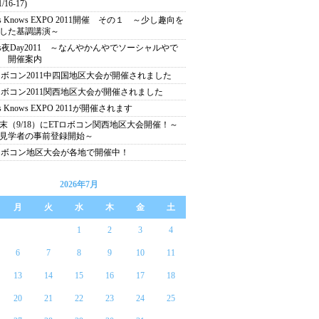
/16-17)
us Knows EXPO 2011開催 その１ ～少し趣向を
した基調講演～
tus夜Day2011 ～なんやかんやでソーシャルやで
 開催案内
ロボコン2011中四国地区大会が開催されました
ロボコン2011関西地区大会が開催されました
us Knows EXPO 2011が開催されます
末（9/18）にETロボコン関西地区大会開催！～
見学者の事前登録開始～
ロボコン地区大会が各地で開催中！
2026年7月
月
火
水
木
金
土
1
2
3
4
6
7
8
9
10
11
13
14
15
16
17
18
20
21
22
23
24
25