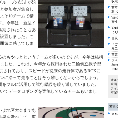
収候
グループの試走が始
前年
と参加者が集合し
3社
よそ10チームで構
Wo
高性
す。今年は、新型イ
Yo
延期されたこともあ
に1
設置しました。こ
台風
囲気に感じてしま
「ご
月二
営業
るのもやっとというチームが多いのですが、今年は結構
スペ
ました。これは、今年から採用された二輪倒立振子型
St
Ru
提供されており、スピードが従来の走行体であるRCXに
ンに沿って走ることはそう難しくないからでしょう。
オル
間をフルに活用して試行錯誤を繰り返していました。
企画
ティ
thを用いてデータロギングを実施しているチームもいまし
本記
オル
いよ地区大会まであ
オル
結果を活かして、更