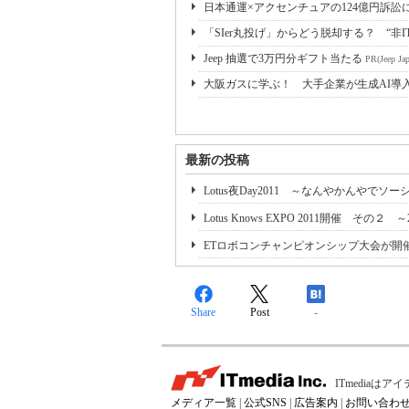
日本通運×アクセンチュアの124億円訴訟
「SIer丸投げ」からどう脱却する？ “非I
Jeep 抽選で3万円分ギフト当たる
PR(Jeep Jap
大阪ガスに学ぶ！ 大手企業が生成AI導
最新の投稿
Lotus夜Day2011 ～なんやかんやで
Lotus Knows EXPO 2011開催 そ
ETロボコンチャンピオンシップ大会が開催されま
Share
Post
-
ITmedia
メディア一覧
|
公式SNS
|
広告案内
|
お問い合わ