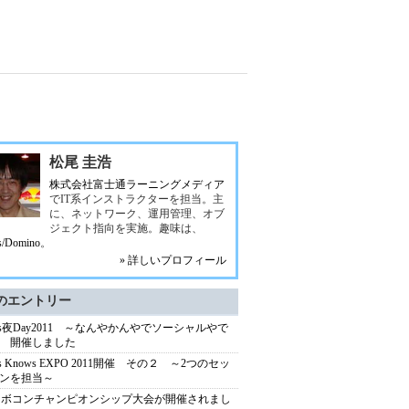
松尾 圭浩
株式会社富士通ラーニングメディア
でIT系インストラクターを担当。主
に、ネットワーク、運用管理、オブ
ジェクト指向を実施。趣味は、
s/Domino
。
» 詳しいプロフィール
のエントリー
tus夜Day2011 ～なんやかんやでソーシャルやで
 開催しました
us Knows EXPO 2011開催 その２ ～2つのセッ
ンを担当～
ロボコンチャンピオンシップ大会が開催されまし