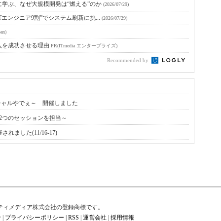
に学ぶ、なぜ大規模開発は“燃える”のか
(2026/07/29)
Tエンジニア9割”でシステム刷新に挑...
(2026/07/29)
an)
入を成功させる理由
PR(ITmedia エンタープライズ)
Recommended by
ソーシャルやでぇ～ 開催しました
の２ ～2つのセッションを担当～
した(11/16-17)
はアイティメディア株式会社の登録商標です。
せ
|
プライバシーポリシー
|
RSS
|
運営会社
|
採用情報