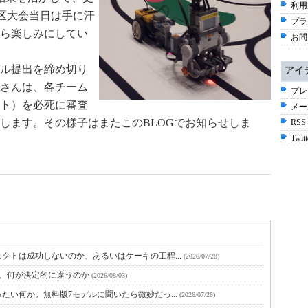
利用
地区大会当日は手に汗
プラ
ら楽しみにしてい
お問
ル提出を締め切り
アイ
さんは、各チーム
プレ
ト）を必死に審査
メー
します。その様子はまたこのBLOGでお知らせしま
RSS
Twitt
クトは成功しないのか、あるいはケーキの工程...
(2026/07/28)
と、何が決定的に違うのか
(2026/08/03)
たい何か。無料版7モデルに聞いたら微妙だっ...
(2026/07/28)