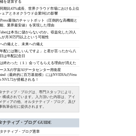
補を逆算する
同期比43%成長、世界クラウド市場における上位
シェアとネオクラウド企業9社の影響
rdPress最強のチャットボット（圧倒的な高機能と
能、業界最安値）を実現した理由
uTuberは本当に儲からないのか。収益化した20人
人が月30万円以上という可能性
への備えと、未来への備え
年配には難しいんですよ」と君が言ったから八
日は年配記念日
は終わった（１）会ってもらえる理由が消えた
ースXの宇宙AIデータセンター用衛星
armind（最終的に百万基規模）にはNVIDIAのVera
bin NVL72が搭載される！
タナティブ・ブログは、専門スタッフにより、
・構成されています。入力頂いた内容は、アイ
メディアの他、オルタナティブ・ブログ、及び
事執筆会社に提供されます。
タナティブ・ブログ GUIDE
タナティブ・ブログ憲章