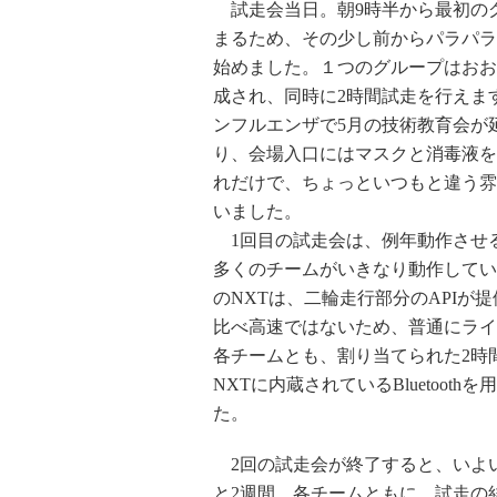
試走会当日。朝9時半から最初の
まるため、その少し前からパラパラ
始めました。１つのグループはおお
成され、同時に2時間試走を行えま
ンフルエンザで5月の技術教育会が
り、会場入口にはマスクと消毒液を
れだけで、ちょっといつもと違う雰
いました。
1回目の試走会は、例年動作させ
多くのチームがいきなり動作してい
のNXTは、二輪走行部分のAPIが
比べ高速ではないため、普通にライ
各チームとも、割り当てられた2時
NXTに内蔵されているBluetoo
た。
2回の試走会が終了すると、いよ
と2週間。各チームともに、試走の