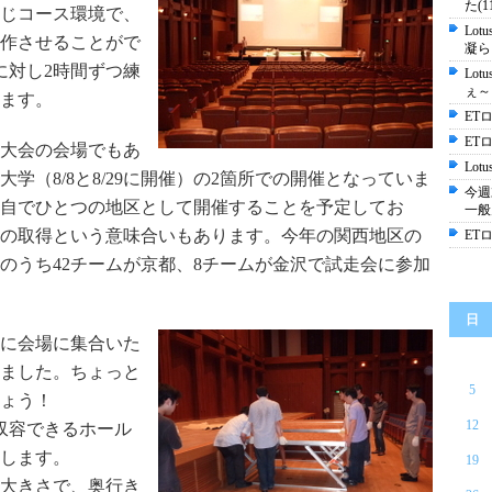
た(11
じコース環境で、
Lot
作させることがで
凝ら
に対し2時間ずつ練
Lo
ぇ～
ます。
ET
ET
大会の会場でもあ
Lot
学（8/8と8/29に開催）の2箇所での開催となっていま
今週
自でひとつの地区として開催することを予定してお
一般
の取得という意味合いもあります。今年の関西地区の
ET
そのうち42チームが京都、8チームが金沢で試走会に参加
日
に会場に集合いた
ました。ちょっと
5
ょう！
12
収容できるホール
します。
19
大きさで、奥行き