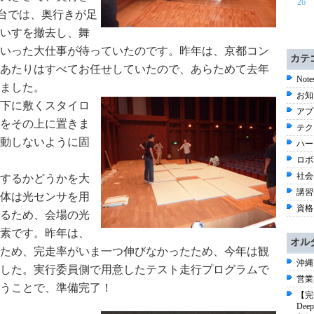
26
舞台では、奥行きが足
いすを撤去し、舞
いった大仕事が待っていたのです。昨年は、京都コン
カテ
あたりはすべてお任せしていたので、あらためて去年
Note
ました。
お知
下に敷くスタイロ
アプ
をその上に置きま
テク
動しないように固
ハー
ロボコ
社会 
するかどうかを大
講習会
体は光センサを用
資格 
るため、会場の光
素です。昨年は、
オル
ため、完走率がいま一つ伸びなかったため、今年は観
沖縄
した。実行委員側で用意したテスト走行プログラムで
営業
うことで、準備完了！
【完
De