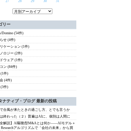
27
28
29
30
31
ゴリー
s/Domino (54件)
らせ (4件)
リケーション (1件)
ノロジー (2件)
ドウェア (1件)
ン (84件)
(1件)
 (4件)
(3件)
タナティブ・ブログ 最新の投稿
で台風が来たときの過ごし方、とでも言うか
は終わった（２）普遍はAIに、個別は人間に
全解説】AI駆動型M&Aとは何か――AIモデル＋
ep Researchアルゴリズムで「会社の未来」から買