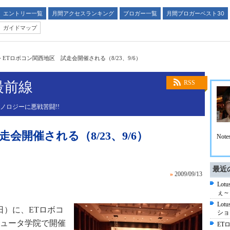
エントリー一覧
月間アクセスランキング
ブロガー一覧
月間ブロガーベスト30
ガイドマップ
>
ETロボコン関西地区 試走会開催される（8/23、9/6）
最前線
RSS
ノロジーに悪戦苦闘!!
会開催される（8/23、9/6）
Note
最近
»
2009/09/13
Lo
ぇ～
Lot
（日）に、ETロボコ
ショ
ピュータ学院で開催
ET