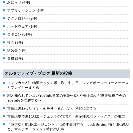
お知らせ (4件)
アプリケーション (1件)
テクノロジー (2件)
ハードウェア (1件)
ロボコン (84件)
社会 (1件)
講習会 (4件)
資格 (3件)
オルタナティブ・ブログ 最新の投稿
フィジカルAI「物流テック」米、欧、中、日、シンガポールのユースケース
とプレイヤーまとめ
割と知られていないYouTube事業の実態〜KPIや売上高など世界規模で今の
YouTubeを理解する〜
営業は終わった（３）AIを使う者だけが、利他に立てる
営業現場で進むAIエージェントの急増と「生産性のパラドックス」の現実
「巨大な万能HRエージェント」は必ず失敗する----Josh Bersinが描くHR 2030
と、マルチエージェント時代の人事