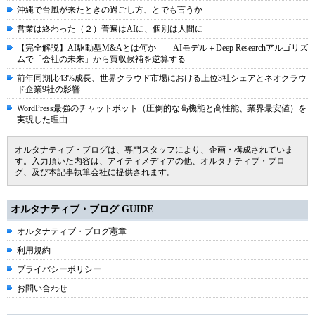
沖縄で台風が来たときの過ごし方、とでも言うか
営業は終わった（２）普遍はAIに、個別は人間に
【完全解説】AI駆動型M&Aとは何か――AIモデル＋Deep Researchアルゴリズ
ムで「会社の未来」から買収候補を逆算する
前年同期比43%成長、世界クラウド市場における上位3社シェアとネオクラウ
ド企業9社の影響
WordPress最強のチャットボット（圧倒的な高機能と高性能、業界最安値）を
実現した理由
オルタナティブ・ブログは、専門スタッフにより、企画・構成されていま
す。入力頂いた内容は、アイティメディアの他、オルタナティブ・ブロ
グ、及び本記事執筆会社に提供されます。
オルタナティブ・ブログ GUIDE
オルタナティブ・ブログ憲章
利用規約
プライバシーポリシー
お問い合わせ