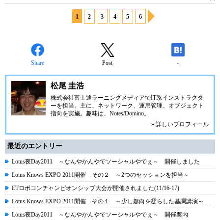
1
2
3
4
5
6
Share
Post
-
松尾 圭浩
株式会社富士通ラーニングメディア
でIT系インストラクタ
ーを担当。主に、ネットワーク、運用管理、オブジェクト
指向を実施。趣味は、
Notes/Domino
。
» 詳しいプロフィール
最近のエントリー
Lotus夜Day2011 ～なんやかんやでソーシャルやでぇ～ 開催しました
Lotus Knows EXPO 2011開催 その２ ～2つのセッションを担当～
ETロボコンチャンピオンシップ大会が開催されました(11/16-17)
Lotus Knows EXPO 2011開催 その１ ～少し趣向を凝らした基調講演～
Lotus夜Day2011 ～なんやかんやでソーシャルやでぇ～ 開催案内