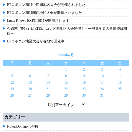
ETロボコン2011中四国地区大会が開催されました
ETロボコン2011関西地区大会が開催されました
Lotus Knows EXPO 2011が開催されます
今週末（9/18）にETロボコン関西地区大会開催！～一般見学者の事前登録開
始～
ETロボコン地区大会が各地で開催中！
2026年7月
日
月
火
水
木
金
土
1
2
3
4
5
6
7
8
9
10
11
12
13
14
15
16
17
18
19
20
21
22
23
24
25
26
27
28
29
30
31
カテゴリー
Notes/Domino (54件)