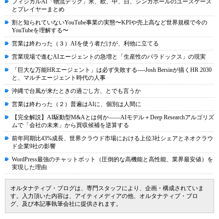
フィジカルAI「物流テック」米、欧、中、日、シンガポールのユースケース
とプレイヤーまとめ
割と知られていないYouTube事業の実態〜KPIや売上高など世界規模で今の
YouTubeを理解する〜
営業は終わった（３）AIを使う者だけが、利他に立てる
営業現場で進むAIエージェントの急増と「生産性のパラドックス」の現実
「巨大な万能HRエージェント」は必ず失敗する----Josh Bersinが描くHR 2030
と、マルチエージェント時代の人事
沖縄で台風が来たときの過ごし方、とでも言うか
営業は終わった（２）普遍はAIに、個別は人間に
【完全解説】AI駆動型M&Aとは何か――AIモデル＋Deep Researchアルゴリズ
ムで「会社の未来」から買収候補を逆算する
前年同期比43%成長、世界クラウド市場における上位3社シェアとネオクラウ
ド企業9社の影響
WordPress最強のチャットボット（圧倒的な高機能と高性能、業界最安値）を
実現した理由
オルタナティブ・ブログは、専門スタッフにより、企画・構成されていま
す。入力頂いた内容は、アイティメディアの他、オルタナティブ・ブロ
グ、及び本記事執筆会社に提供されます。