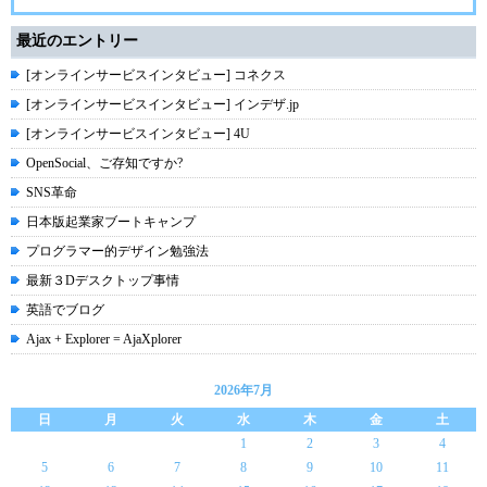
最近のエントリー
[オンラインサービスインタビュー] コネクス
[オンラインサービスインタビュー] インデザ.jp
[オンラインサービスインタビュー] 4U
OpenSocial、ご存知ですか?
SNS革命
日本版起業家ブートキャンプ
プログラマー的デザイン勉強法
最新３Dデスクトップ事情
英語でブログ
Ajax + Explorer = AjaXplorer
2026年7月
日
月
火
水
木
金
土
1
2
3
4
5
6
7
8
9
10
11