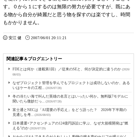
す。０から１にするのは無限の努力が必要ですが、既にあ
る物から自分が綺麗だと思う物を探すのは楽ですし、時間
もかかりません。
安江 健
2007/06/01 20:11:21
関連記事＆ブログエントリー
FDEとは何か（連載第1回）／従来のSEと、何が決定的に違うのか
(2026/
08/03)
なぜプロジェクト管理を学んでもプロジェクトは成功しないのか、ある
いはケーキの工程...
(2026/07/28)
冬の冷たい海で叫んだ英雄の名言とはいったい何か。無料版7モデルに
聞いたら微妙だっ...
(2026/07/28)
富士通とNECは「AI需要の手応え」をどう語った？ 2026年下半期の
見通しを考...
(2026/08/03)
日本通運×アクセンチュアの124億円訴訟に学ぶ、なぜ大規模開発は“燃
える”のか
(2026/07/29)
おかたづけもできる点がうれしい！ 動物の鳴き声やセリフが盛りだく