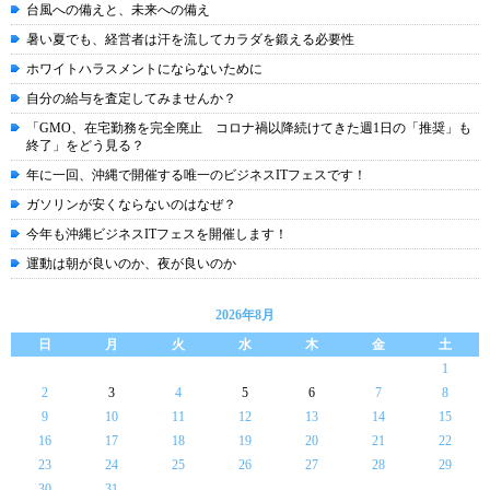
台風への備えと、未来への備え
暑い夏でも、経営者は汗を流してカラダを鍛える必要性
ホワイトハラスメントにならないために
自分の給与を査定してみませんか？
「GMO、在宅勤務を完全廃止 コロナ禍以降続けてきた週1日の「推奨」も
終了」をどう見る？
年に一回、沖縄で開催する唯一のビジネスITフェスです！
ガソリンが安くならないのはなぜ？
今年も沖縄ビジネスITフェスを開催します！
運動は朝が良いのか、夜が良いのか
2026年8月
日
月
火
水
木
金
土
1
2
3
4
5
6
7
8
9
10
11
12
13
14
15
16
17
18
19
20
21
22
23
24
25
26
27
28
29
30
31