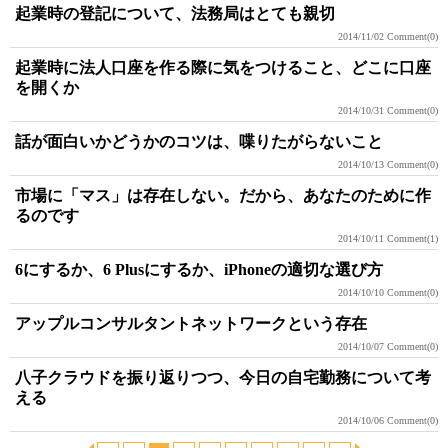
起業時の登記について、法務局はとても親切
2014/11/02
Comment(0)
起業時に法人口座を作る際に気をつけること、どこに口座
を開くか
2014/10/31
Comment(0)
話が面白いかどうかのコツは、喋りたがらないこと
2014/10/13
Comment(0)
市場に「マス」は存在しない。だから、あなたのために作
るのです
2014/10/11
Comment(1)
6にするか、6 Plusにするか、iPhoneの適切な選び方
2014/10/10
Comment(0)
アップルコンサルタントネットワークという存在
2014/10/07
Comment(0)
八子クラウドを振り返りつつ、今日の自宅勤務について考
える
2014/10/06
Comment(0)