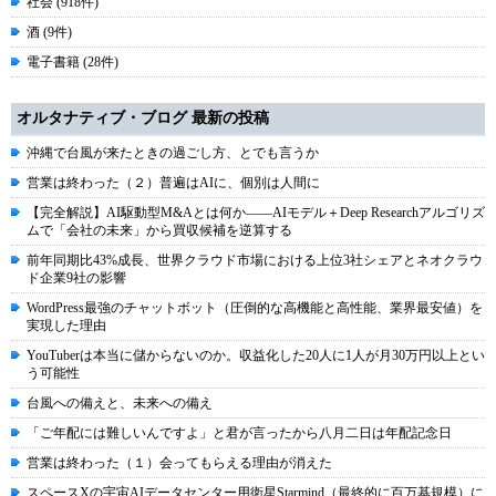
社会 (918件)
酒 (9件)
電子書籍 (28件)
オルタナティブ・ブログ 最新の投稿
沖縄で台風が来たときの過ごし方、とでも言うか
営業は終わった（２）普遍はAIに、個別は人間に
【完全解説】AI駆動型M&Aとは何か――AIモデル＋Deep Researchアルゴリズ
ムで「会社の未来」から買収候補を逆算する
前年同期比43%成長、世界クラウド市場における上位3社シェアとネオクラウ
ド企業9社の影響
WordPress最強のチャットボット（圧倒的な高機能と高性能、業界最安値）を
実現した理由
YouTuberは本当に儲からないのか。収益化した20人に1人が月30万円以上とい
う可能性
台風への備えと、未来への備え
「ご年配には難しいんですよ」と君が言ったから八月二日は年配記念日
営業は終わった（１）会ってもらえる理由が消えた
スペースXの宇宙AIデータセンター用衛星Starmind（最終的に百万基規模）に