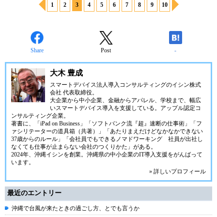
1
2
3
4
5
6
7
8
9
10
Share
Post
-
大木 豊成
スマートデバイス法人導入コンサルティングの
イシン株式
会社
代表取締役。
大企業から中小企業、金融からアパレル、学校まで、幅広
いスマートデバイス導入を支援している。アップル認定コ
ンサルティング企業。
著書に、「iPad on Business」「ソフトバンク流『超』速断の仕事術」「フ
ァシリテーターの道具箱（共著）」「あたりまえだけどなかなかできない
37歳からのルール」「会社員でもできるノマドワーキング 社員が出社し
なくても仕事が止まらない会社のつくりかた」がある。
2024年、
沖縄イシン
を創業。沖縄県の中小企業のIT導入支援をがんばって
います。
» 詳しいプロフィール
最近のエントリー
沖縄で台風が来たときの過ごし方、とでも言うか