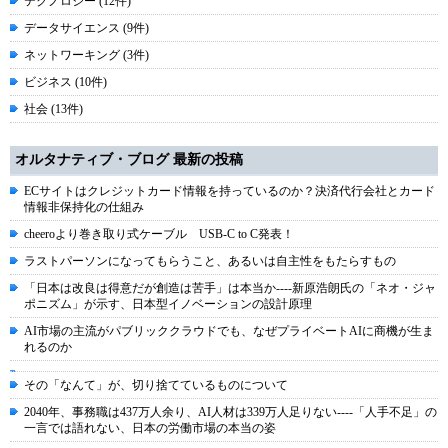
テクノロジー (12件)
データサイエンス (9件)
ネットワーキング (3件)
ビジネス (10件)
社会 (13件)
オルタナティブ・ブログ 最新の投稿
ECサイトはクレジットカード情報を持っているのか？決済代行会社とカード
情報非保持化の仕組み
cheeroより巻き取り式ケーブル USB-C to C発表！
ラストパーソンになってもらうこと、あるいは自主性をもたらすもの
「日本は改良は得意だが創造は苦手」は本当か----新原浩朗氏の「ネオ・ジャ
ポニズム」が示す、日本型イノベーションの設計原理
AI市場の主流がパブリッククラウドでも、なぜプライベートAIに商機が生ま
れるのか
その「なんて」が、切り捨てているものについて
2040年、事務職は437万人余り、AI人材は339万人足りない----「人手不足」の
一言では語れない、日本の労働市場の本当の姿