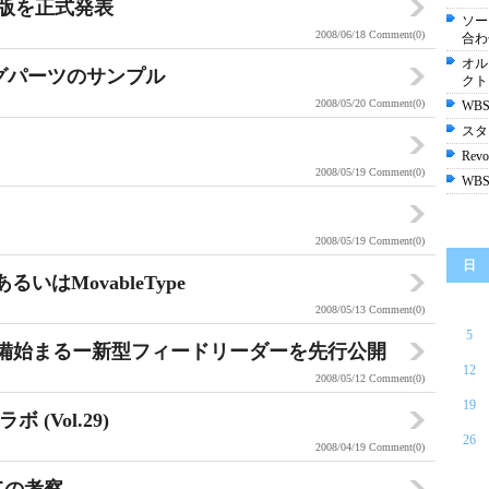
イル版を正式発表
ソー
2008/06/18
Comment(0)
合わ
オル
ブログパーツのサンプル
クト
2008/05/20
Comment(0)
WBS
スタ
Revol
2008/05/19
Comment(0)
WBS
2008/05/19
Comment(0)
日
 あるいはMovableType
2008/05/13
Comment(0)
5
の準備始まるー新型フィードリーダーを先行公開
12
2008/05/12
Comment(0)
19
ボ (Vol.29)
26
2008/04/19
Comment(0)