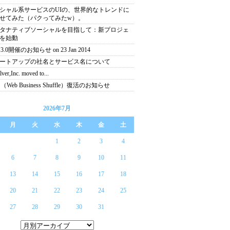
シャル系サービスのUIの、世界的なトレンドに
せてみた（パクってみたw）。
タナティブソーシャルを目指して：新プロジェ
を始動
3.0開催のお知らせ on 23 Jan 2014
ートアップの社名とサービス名について
ver,Inc. moved to...
（Web Business Shuffle）復活のお知らせ
2026年7月
月
火
水
木
金
土
1
2
3
4
6
7
8
9
10
11
13
14
15
16
17
18
20
21
22
23
24
25
27
28
29
30
31