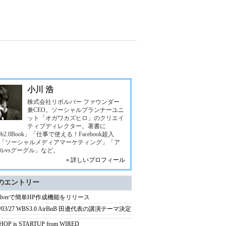
小川 浩
株式会社リボルバー ファウンダー
兼CEO。ソーシャルプランナーユニ
ット「オガワカズヒロ」のクリエイ
ティブディレクター。著書に
b2.0Book」「仕事で使える！Facebook超入
「ソーシャルメディアマーケティング」「ア
ルvsグーグル」など。
» 詳しいプロフィール
のエントリー
volverで簡単HP作成機能をリリース
4/03/27 WBS3.0 AirBnB 田邊代表の講演テーマ決定
 HOP is STARTUP from WIRED