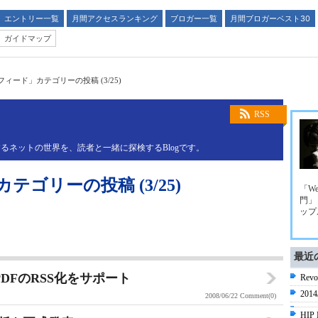
エントリー一覧
月間アクセスランキング
ブロガー一覧
月間ブロガーベスト30
ガイドマップ
omフィード」カテゴリーの投稿 (3/25)
RSS
るネットの世界を、読者と一緒に探検するBlogです。
カテゴリーの投稿 (3/25)
「We
門」
ップ
最近
のPDFのRSS化をサポート
Re
201
2008/06/22
Comment(0)
HIP