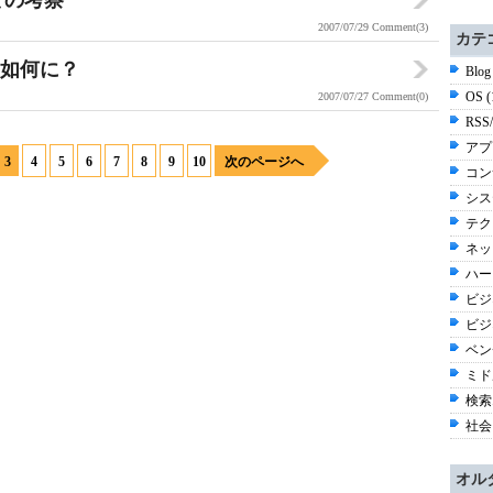
ての考察
2007/07/29
Comment(3)
カテ
果は如何に？
Blog
OS 
2007/07/27
Comment(0)
RSS
アプ
3
4
5
6
7
8
9
10
次のページへ
コン
シス
テク
ネッ
ハー
ビジネ
ビジ
ベン
ミド
検索
社会 
オル