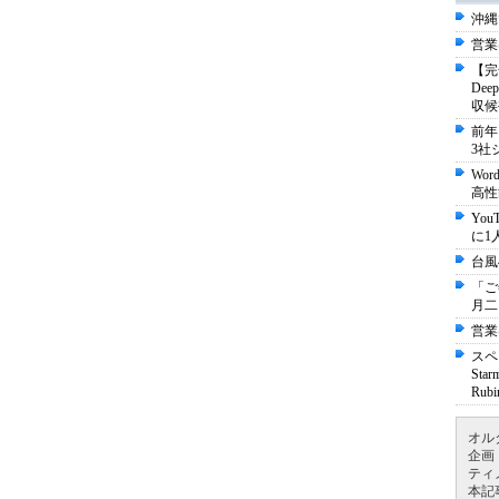
沖縄
営業
【完
De
収候
前年
3社
Wo
高性
Yo
に1
台風
「ご
月二
営業
スペ
St
Ru
オル
企画
ティ
本記