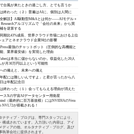
で台風が来たときの過ごし方、とでも言うか
は終わった（２）普遍はAIに、個別は人間に
全解説】AI駆動型M&Aとは何か――AIモデル＋
ep Researchアルゴリズムで「会社の未来」から買
補を逆算する
同期比43%成長、世界クラウド市場における上位
シェアとネオクラウド企業9社の影響
rdPress最強のチャットボット（圧倒的な高機能と
能、業界最安値）を実現した理由
uTuberは本当に儲からないのか。収益化した20人
人が月30万円以上という可能性
への備えと、未来への備え
年配には難しいんですよ」と君が言ったから八
日は年配記念日
は終わった（１）会ってもらえる理由が消えた
ースXの宇宙AIデータセンター用衛星
armind（最終的に百万基規模）にはNVIDIAのVera
bin NVL72が搭載される！
タナティブ・ブログは、専門スタッフにより、
・構成されています。入力頂いた内容は、アイ
メディアの他、オルタナティブ・ブログ、及び
事執筆会社に提供されます。