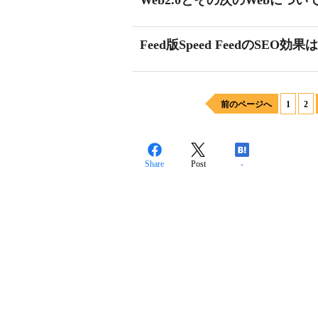
Web2.0とその次のWebについ
Feed版Speed FeedのSEO効
前のページへ
1
2
Share
Post
-