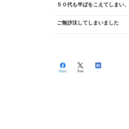
５０代も半ばをこえてしまい
ご無沙汰してしまいました
Share
Post
-