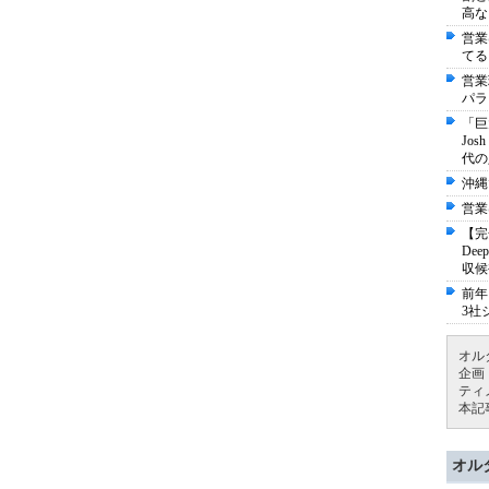
高な
営業
てる
営業
パラ
「巨
Jo
代の
沖縄
営業
【完
De
収候
前年
3社
オル
企画
ティ
本記
オル