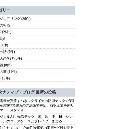
ゴリー
ジニアリング (36件)
の転職
S (26件)
 Up!
(1件)
の話 (7件)
人の学び (5件)
 (8件)
事 (11件)
(15件)
タナティブ・ブログ 最新の投稿
電機が買収すべきウクライナの防衛テック企業3
AI駆動型M&Aの方法論で特定、買収金額を割り
ケーススタディ
ジカルAI「物流テック」米、欧、中、日、シン
ールのユースケースとプレイヤーまとめ
知られていないYouTube事業の実態〜KPIや売上