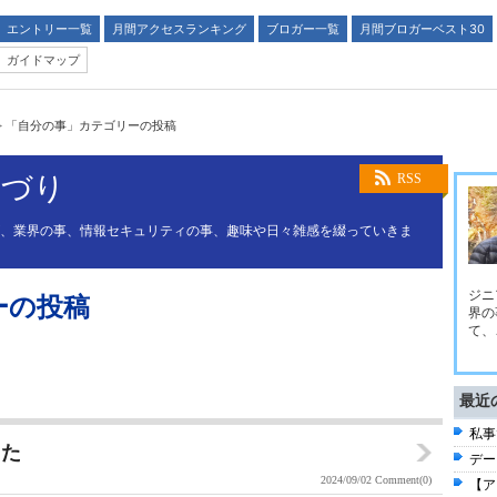
エントリー一覧
月間アクセスランキング
ブロガー一覧
月間ブロガーベスト30
ガイドマップ
>
「自分の事」カテゴリーの投稿
つづり
RSS
が、業界の事、情報セキュリティの事、趣味や日々雑感を綴っていきま
ジニ
ーの投稿
界の
て、
最近
私事
した
デー
2024/09/02
Comment(0)
【ア