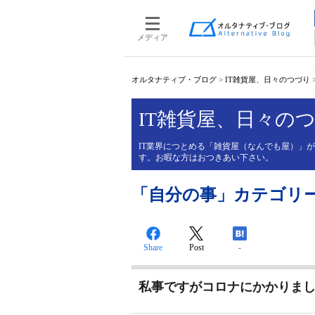
メディア
オルタナティブ・ブログ
>
IT雑貨屋、日々のつづり
IT雑貨屋、日々の
IT業界につとめる「雑貨屋（なんでも屋）」
す。お暇な方はおつきあい下さい。
「自分の事」カテゴリ
Share
Post
-
私事ですがコロナにかかりま