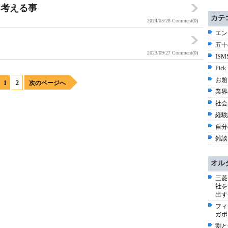
、考える事
カテ
2024/03/28
Comment(0)
エン
五十
2023/09/27
Comment(0)
ISM
Pick
お題 
1
2
次のページへ
業界
社会
経験談
自分の
雑談 
オル
三菱
社を
出す
フィ
ガポ
割と