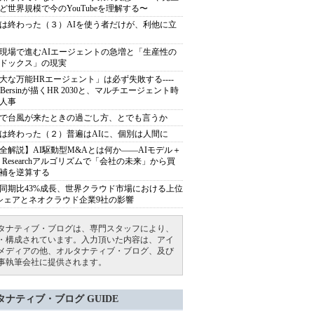
ど世界規模で今のYouTubeを理解する〜
は終わった（３）AIを使う者だけが、利他に立
現場で進むAIエージェントの急増と「生産性の
ドックス」の現実
大な万能HRエージェント」は必ず失敗する----
sh Bersinが描くHR 2030と、マルチエージェント時
人事
で台風が来たときの過ごし方、とでも言うか
は終わった（２）普遍はAIに、個別は人間に
全解説】AI駆動型M&Aとは何か――AIモデル＋
ep Researchアルゴリズムで「会社の未来」から買
補を逆算する
同期比43%成長、世界クラウド市場における上位
シェアとネオクラウド企業9社の影響
タナティブ・ブログは、専門スタッフにより、
・構成されています。入力頂いた内容は、アイ
メディアの他、オルタナティブ・ブログ、及び
事執筆会社に提供されます。
タナティブ・ブログ GUIDE