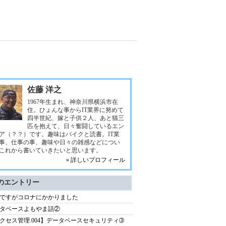
佐藤 洋之
1967年生まれ、神奈川県横浜市在
住。ひょんな事からIT業界に努めて
四半世紀、嫁と子供２人、あと猫三
匹を抱えて、日々奮闘しているエン
ア（？？）です。趣味はバイクと読書。IT業
事、仕事の事、趣味や日々の雑感などについ
これから書いていきたいと思います。
» 詳しいプロフィール
のエントリー
ですがコロナにかかりました
タベースよもやま話②
クセス管理.004】データベースセキュリティ➂