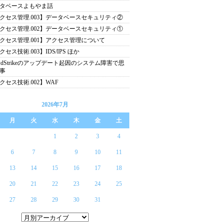
タベースよもやま話
クセス管理.003】データベースセキュリティ②
クセス管理.002】データベースセキュリティ①
クセス管理.001】アクセス管理について
クセス技術.003】IDS/IPS ほか
owdStrikeのアップデート起因のシステム障害で思
事
クセス技術.002】WAF
2026年7月
月
火
水
木
金
土
1
2
3
4
6
7
8
9
10
11
13
14
15
16
17
18
20
21
22
23
24
25
27
28
29
30
31