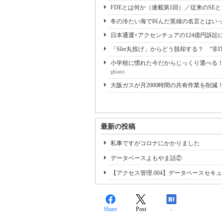
FDEとは何か（連載第1回）／従来のSE
冬の冷たい海で叫んだ英雄の名言とはいっ
日本通運×アクセンチュアの124億円訴訟
「SIer丸投げ」からどう脱却する？ “非I
小学校に慣れた今だからじっくり選べる！ 
gKum)
大阪ガスが月2000時間の共有作業を削減
最新の投稿
私事ですがコロナにかかりました
データベースよもやま話②
【アクセス管理.004】データベースセキ
Share
Post
-