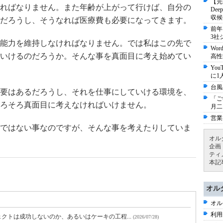
【完
ればなりません。また年齢が上がって行けば、自分の
De
収候
だろうし、そうなれば医療費も必要になってきます。
前年
3社
能力を維持しなければなりません。では私はこの先で
Wo
いけるのだろうか。そんな事を真面目に考え始めてい
高性
Yo
に1
台風
要はあるだろうし、それを仕事にしていける環境を、
「ご
ろそろ真面目に考えなければいけません。
月二
営業
ではない事なのですが、そんな事を考えたりしていま
オル
企画
ティ
本記
オル
オル
利用
クトは成功しないのか、あるいはケーキの工程...
(2026/07/28)