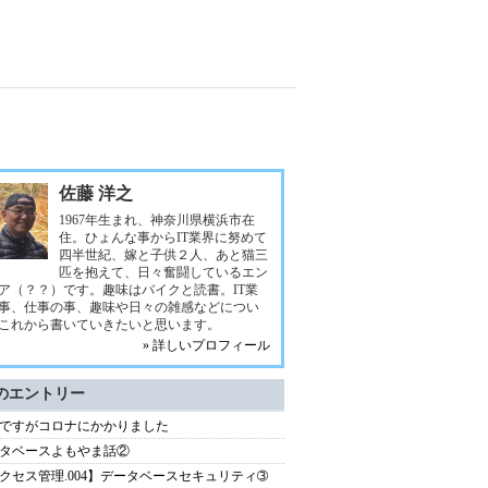
佐藤 洋之
1967年生まれ、神奈川県横浜市在
住。ひょんな事からIT業界に努めて
四半世紀、嫁と子供２人、あと猫三
匹を抱えて、日々奮闘しているエン
ア（？？）です。趣味はバイクと読書。IT業
事、仕事の事、趣味や日々の雑感などについ
これから書いていきたいと思います。
» 詳しいプロフィール
のエントリー
ですがコロナにかかりました
タベースよもやま話②
クセス管理.004】データベースセキュリティ➂