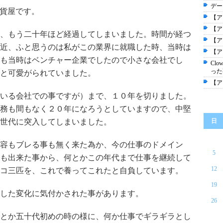
デー
貨屋です。
【ア
【ア
、もう二十年ほど経過してしまいました。時間が経つ
【ア
近、ふと思うのは私がこの業界に就職した時、当時は
【ア
も当時はベンチャー企業でしたので小さな会社でし
Cl
った
と可愛がられていました。
【ア
いる会社での事ですが）まで、１０年を切りました。
務も間もなく２０年になろうとしていますので、中堅
世代に突入してしまいました。
日
容もブレる事も無く来た為か、今の仕事のドメイン
5
も出来た事から、何とかこの年代まで仕事を継続して
12
コ三匹を、これで養ってこれたと自負しています。
19
した変化に気付かされた事があります。
26
とか五十代初めの時の様に、何か仕事でギラギラとし