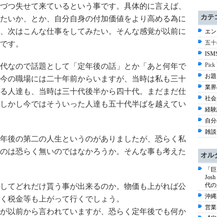
づつ失せて来ているという事です。具体的に言えば、
カテ
たいか、とか、自分自身の付加価値をより高める為に
、次はこんな仕事をしてみたい。そんな感覚が以前に
エン
五十
です。
ISM
Pick
代なので話題として「定年後の話」とか「あと何年で
お題 
今の職場には二十年前からいますが、当時は私も三十
業界
る人達も、当時は三十代後半から四十代。まだまだ仕
社会
しかし今ではそういった人達も五十代半ばを越えてい
経験談
自分の
雑談 
年後の第二の人生というのがありましたが、恐らく私
のは恐らく無いのではなかろうか。そんな事も考えた
オル
「巨
Jo
代の
してどれだけ貰う事が出来るのか。物価も上がれば公
沖縄
く税金等も上がって行くでしょう。
営業
が以前から言われていますが、恐らく定年後でも何か