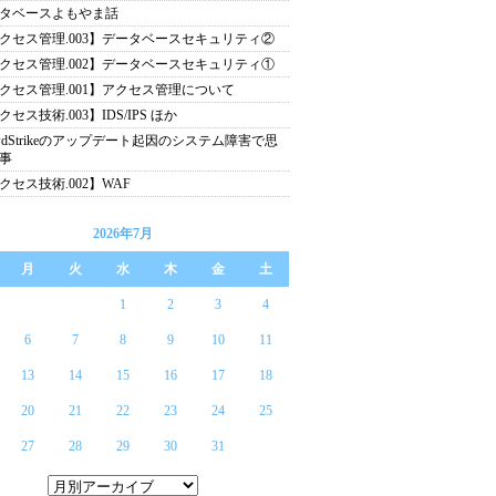
タベースよもやま話
クセス管理.003】データベースセキュリティ②
クセス管理.002】データベースセキュリティ①
クセス管理.001】アクセス管理について
クセス技術.003】IDS/IPS ほか
owdStrikeのアップデート起因のシステム障害で思
事
クセス技術.002】WAF
2026年7月
月
火
水
木
金
土
1
2
3
4
6
7
8
9
10
11
13
14
15
16
17
18
20
21
22
23
24
25
27
28
29
30
31