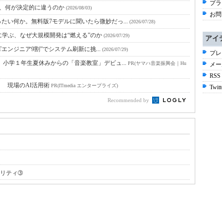
プラ
と、何が決定的に違うのか
(2026/08/03)
お問
たい何か。無料版7モデルに聞いたら微妙だっ...
(2026/07/28)
に学ぶ、なぜ大規模開発は“燃える”のか
(2026/07/29)
アイ
Tエンジニア9割”でシステム刷新に挑...
(2026/07/29)
プレ
小学１年生夏休みからの「音楽教室」デビュ...
PR(ヤマハ音楽振興会｜Hu
メー
RSS
！ 現場のAI活用術
PR(ITmedia エンタープライズ)
Twitt
Recommended by
ュリティ➂