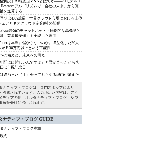
全解説】AI駆動型M&Aとは何か――AIモデル＋
ep Researchアルゴリズムで「会社の未来」から買
補を逆算する
同期比43%成長、世界クラウド市場における上位
シェアとネオクラウド企業9社の影響
rdPress最強のチャットボット（圧倒的な高機能と
能、業界最安値）を実現した理由
uTuberは本当に儲からないのか。収益化した20人
人が月30万円以上という可能性
への備えと、未来への備え
年配には難しいんですよ」と君が言ったから八
日は年配記念日
は終わった（１）会ってもらえる理由が消えた
タナティブ・ブログは、専門スタッフにより、
・構成されています。入力頂いた内容は、アイ
メディアの他、オルタナティブ・ブログ、及び
事執筆会社に提供されます。
タナティブ・ブログ GUIDE
タナティブ・ブログ憲章
規約