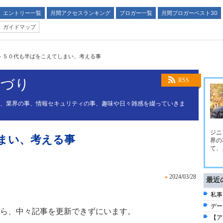
エントリー一覧
月間アクセスランキング
ブロガー一覧
月間ブロガーベスト30
ガイドマップ
>
５０代も半ばをこえてしまい、考える事
つづり
RSS
が、業界の事、情報セキュリティの事、趣味や日々雑感を綴っていきま
ジニ
まい、考える事
界の
て、
»
2024/03/28
最近
私事
デー
ら、中々記事を更新できずにいます。
【ア