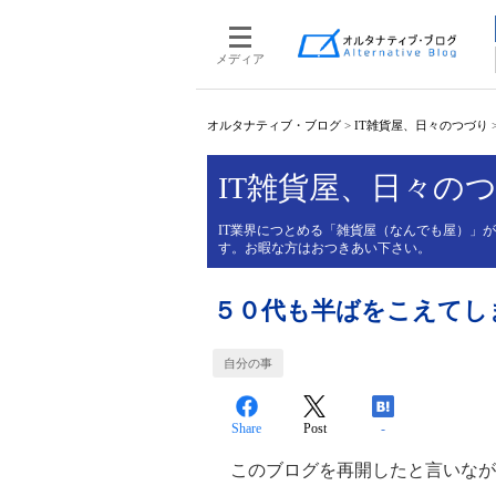
メディア
オルタナティブ・ブログ
>
IT雑貨屋、日々のつづり
IT雑貨屋、日々の
IT業界につとめる「雑貨屋（なんでも屋）」
す。お暇な方はおつきあい下さい。
５０代も半ばをこえてし
自分の事
Share
Post
-
このブログを再開したと言いなが