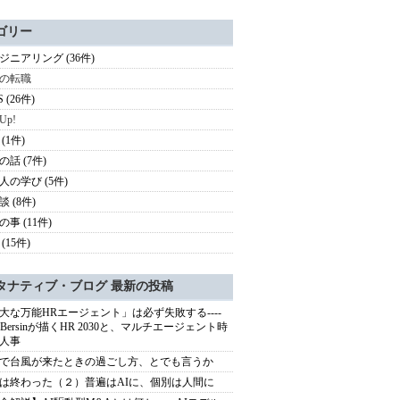
ゴリー
ジニアリング (36件)
の転職
S (26件)
 Up!
(1件)
の話 (7件)
人の学び (5件)
 (8件)
事 (11件)
(15件)
タナティブ・ブログ 最新の投稿
大な万能HRエージェント」は必ず失敗する----
sh Bersinが描くHR 2030と、マルチエージェント時
人事
で台風が来たときの過ごし方、とでも言うか
は終わった（２）普遍はAIに、個別は人間に